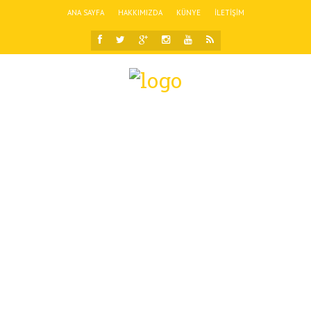
ANA SAYFA
HAKKIMIZDA
KÜNYE
İLETIŞIM