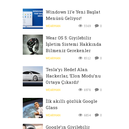
Windows 11’e Yeni Başlat
Menüsü Geliyor!
WEARMAN
5569
0
Wear OS 5: Giyilebilir
İşletim Sistemi Hakkında
Bilmeniz Gerekenler
WEARMAN
8512
0
Tesla’yı Hedef Alan
Hackerlar, ‘Elon Modu’nu
Ortaya Çıkardı!
WEARMAN
6978
0
İlk akıllı gözlük Google
Glass
WEARMAN
6854
0
Google’ın Giyilebilir