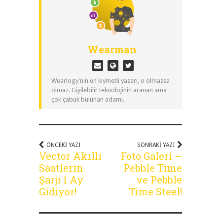
Wearman
Wearlogy'nin en kıymetli yazarı, o olmazsa
olmaz. Giyilebilir teknolojinin aranan ama
çok çabuk bulunan adamı.
ÖNCEKI YAZI
SONRAKI YAZI
Vector Akıllı
Foto Galeri –
Saatlerin
Pebble Time
Şarjı 1 Ay
ve Pebble
Gidiyor!
Time Steel!