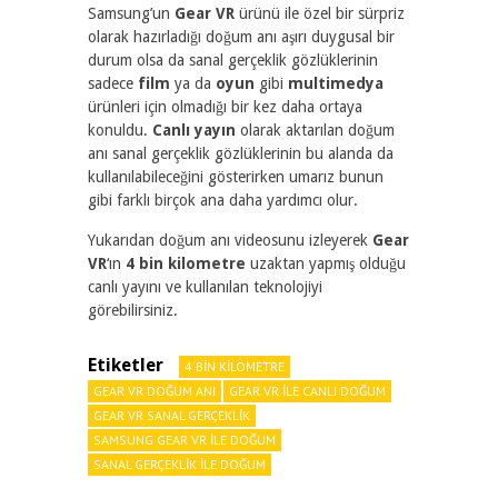
Samsung’un
Gear VR
ürünü ile özel bir sürpriz
olarak hazırladığı doğum anı aşırı duygusal bir
durum olsa da sanal gerçeklik gözlüklerinin
sadece
film
ya da
oyun
gibi
multimedya
ürünleri için olmadığı bir kez daha ortaya
konuldu.
Canlı yayın
olarak aktarılan doğum
anı sanal gerçeklik gözlüklerinin bu alanda da
kullanılabileceğini gösterirken umarız bunun
gibi farklı birçok ana daha yardımcı olur.
Yukarıdan doğum anı videosunu izleyerek
Gear
VR
‘ın
4 bin kilometre
uzaktan yapmış olduğu
canlı yayını ve kullanılan teknolojiyi
görebilirsiniz.
Etiketler
4 BIN KILOMETRE
GEAR VR DOĞUM ANI
GEAR VR ILE CANLI DOĞUM
GEAR VR SANAL GERÇEKLIK
SAMSUNG GEAR VR ILE DOĞUM
SANAL GERÇEKLIK ILE DOĞUM