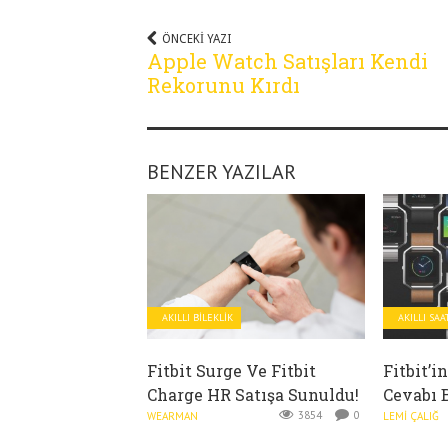
ÖNCEKI YAZI
Apple Watch Satışları Kendi
Rekorunu Kırdı
BENZER YAZILAR
AKILLI BILEKLIK
AKILLI SAA
Fitbit Surge Ve Fitbit
Fitbit’i
Charge HR Satışa Sunuldu!
Cevabı 
3854
0
WEARMAN
LEMI ÇALIĞ