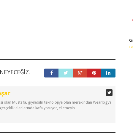
Si
il
ENEYECEĞIZ.
oşar
si olan Mustafa, giyilebilir teknolojiye olan merakından Wearlogy'i
 gerçeklik alanlarında kafa yoruyor, ellemeyin.