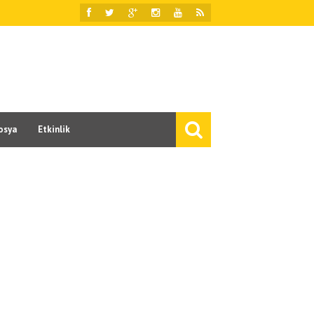
osya
Etkinlik