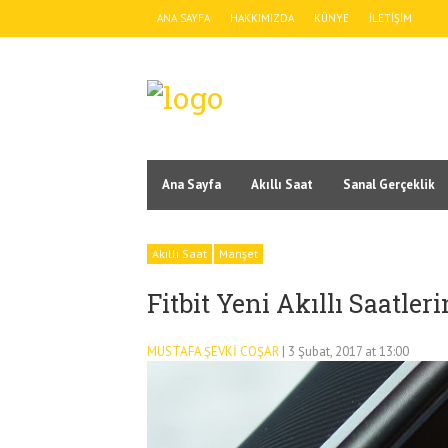
ANA SAYFA
HAKKIMIZDA
KÜNYE
İLETIŞIM
Ana Sayfa
Akıllı Saat
Sanal Gerçeklik
Akıllı Saat
Manşet
Fitbit Yeni Akıllı Saatler
MUSTAFA ŞEVKI COŞAR
| 3 Şubat, 2017 at 13:00