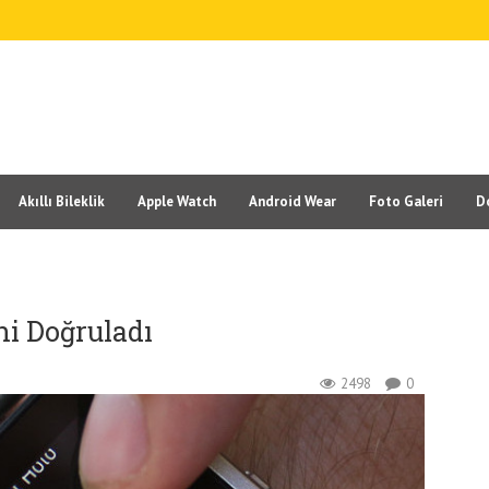
Akıllı Bileklik
Apple Watch
Android Wear
Foto Galeri
D
ini Doğruladı
2498
0