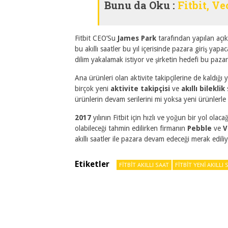
Bunu da Oku :
Fitbit, Ve
Fitbit CEO’Su
James Park
tarafından yapılan aç
bu akıllı saatler bu yıl içerisinde pazara giriş yapa
dilim yakalamak istiyor ve şirketin hedefi bu paz
Ana ürünleri olan aktivite takipçilerine de kaldığ
birçok yeni
aktivite takipçisi
ve
akıllı bileklik
s
ürünlerin devam serilerini mi yoksa yeni ürünlerle 
2017
yılının Fitbit için hızlı ve yoğun bir yol olaca
olabileceği tahmin edilirken firmanın
Pebble
ve
V
akıllı saatler ile pazara devam edeceği merak ediliy
Etiketler
FITBIT AKILLI SAAT
FITBIT YENI AKILLI 