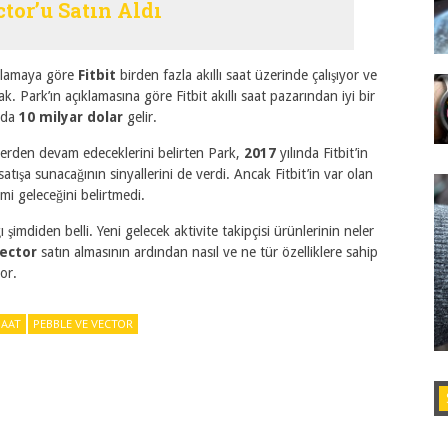
ctor’u Satın Aldı
ıklamaya göre
Fitbit
birden fazla akıllı saat üzerinde çalışıyor ve
cak. Park’ın açıklamasına göre Fitbit akıllı saat pazarından iyi bir
arda
10 milyar dolar
gelir.
ı yerden devam edeceklerini belirten Park,
2017
yılında Fitbit’in
atışa sunacağının sinyallerini de verdi. Ancak Fitbit’in var olan
mi geleceğini belirtmedi.
ğı şimdiden belli. Yeni gelecek aktivite takipçisi ürünlerinin neler
ector
satın almasının ardından nasıl ve ne tür özelliklere sahip
or.
SAAT
PEBBLE VE VECTOR