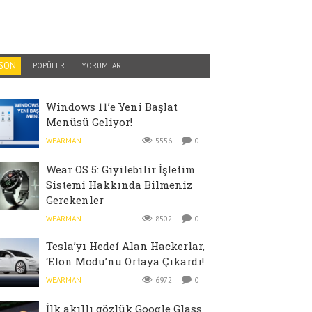
SON
POPÜLER
YORUMLAR
Windows 11’e Yeni Başlat
Menüsü Geliyor!
WEARMAN
5556
0
Wear OS 5: Giyilebilir İşletim
Sistemi Hakkında Bilmeniz
Gerekenler
WEARMAN
8502
0
Tesla’yı Hedef Alan Hackerlar,
‘Elon Modu’nu Ortaya Çıkardı!
WEARMAN
6972
0
İlk akıllı gözlük Google Glass