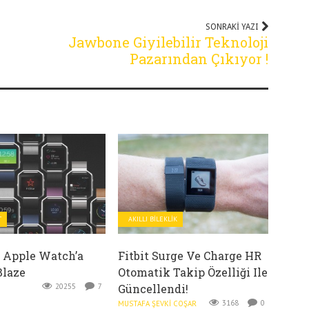
SONRAKI YAZI
Jawbone Giyilebilir Teknoloji
Pazarından Çıkıyor !
T
AKILLI BILEKLIK
n Apple Watch’a
Fitbit Surge Ve Charge HR
Blaze
Otomatik Takip Özelliği Ile
20255
7
Güncellendi!
3168
0
MUSTAFA ŞEVKI COŞAR