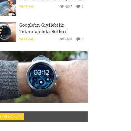
WEARMAN
6847
0
Google’ın Giyilebilir
Teknolojideki Rolleri
WEARMAN
6894
0
SPONSORLAR