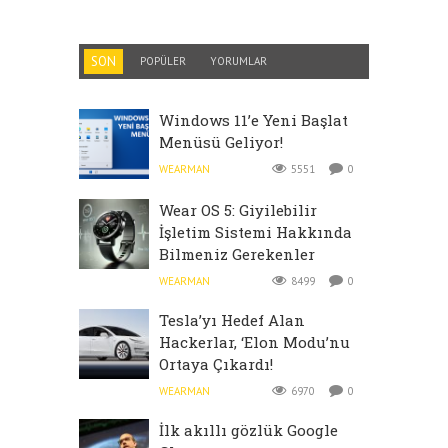
SON
POPÜLER
YORUMLAR
Windows 11’e Yeni Başlat
Menüsü Geliyor!
WEARMAN
5551
0
Wear OS 5: Giyilebilir
İşletim Sistemi Hakkında
Bilmeniz Gerekenler
WEARMAN
8499
0
Tesla’yı Hedef Alan
Hackerlar, ‘Elon Modu’nu
Ortaya Çıkardı!
WEARMAN
6970
0
İlk akıllı gözlük Google