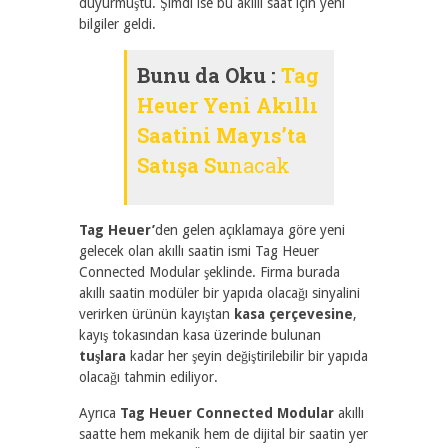
duyurmuştu. Şimdi ise bu akıllı saat için yeni
bilgiler geldi.
Bunu da Oku :
Tag
Heuer Yeni Akıllı
Saatini Mayıs’ta
Satışa Su
nacak
Tag Heuer’
den gelen açıklamaya göre yeni
gelecek olan akıllı saatin ismi Tag Heuer
Connected Modular şeklinde. Firma burada
akıllı saatin modüler bir yapıda olacağı sinyalini
verirken ürünün kayıştan
kasa çerçevesine
,
kayış tokasından kasa üzerinde bulunan
tuşlara
kadar her şeyin değiştirilebilir bir yapıda
olacağı tahmin ediliyor.
Ayrıca
Tag Heuer Connected Modular
akıllı
saatte hem mekanik hem de dijital bir saatin yer