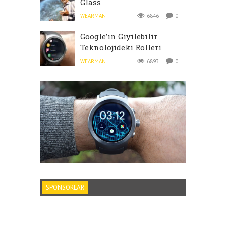
Glass
WEARMAN
6846
0
Google’ın Giyilebilir
Teknolojideki Rolleri
WEARMAN
6893
0
SPONSORLAR