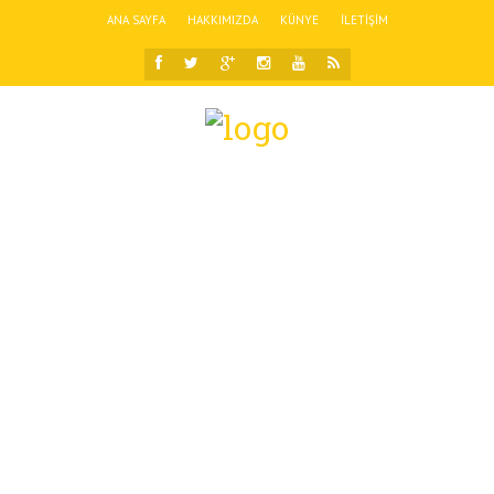
ANA SAYFA
HAKKIMIZDA
KÜNYE
İLETIŞIM