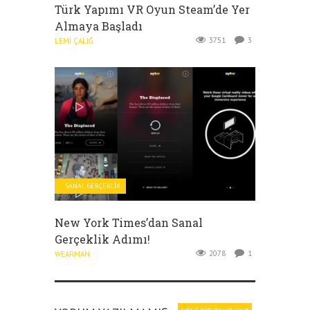
Türk Yapımı VR Oyun Steam’de Yer
Almaya Başladı
3751
3
LEMI ÇALIĞ
SANAL GERÇEKLIK
New York Times’dan Sanal
Gerçeklik Adımı!
2078
1
WEARMAN