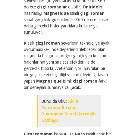
söyleyenler için yeni tartışma konusu da 360
derece
çizgi romanlar
olabilir.
Oniride
‘ın
hazırladığı
Magnetique
isimli
çizgi roman
,
sanal gerçeklik gözlükleri ile 360 derece olarak
daha gerçekçi hisler yaratılara kullanıcıya
sunuluyor.
Klasik
çizgi roman
severlerin teknolojiye ayak
uydurması şeklinde değerlendirilebilecek olan
çalışmada bakışınıza doğru genişleyen kullanıcı
balonlarının yanı sıra ses efektleri ile de
gerçeklik hissi kuvvetlendiriliyor. Sayfaları bir
bir geçtikçe etkileyiciliği ve sürükleyiciliği tavan
yapan
Magnetique
isimli
çizgi roman
farklı
bir deneyimi sunmaya çalışacak.
Bunu da Oku:
Akıllı
Telefona İhtiyaç
Duymayan Sanal Gerçeklik
Gözlüğü
Çizgi romanın
konusu ise
Nero
isimli genç bir