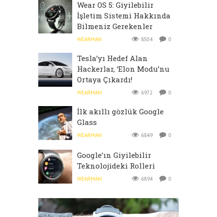
Wear OS 5: Giyilebilir
İşletim Sistemi Hakkında
Bilmeniz Gerekenler
WEARMAN
8504
0
Tesla’yı Hedef Alan
Hackerlar, ‘Elon Modu’nu
Ortaya Çıkardı!
WEARMAN
6972
0
İlk akıllı gözlük Google
Glass
WEARMAN
6849
0
Google’ın Giyilebilir
Teknolojideki Rolleri
WEARMAN
6894
0