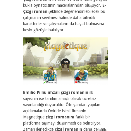
kukla oynatıcısının maceralarından oluşuyor.
E-
Çizgi roman
şeklinde değerlendirilebilecek bu
çalışmanın sevilmesi halinde daha bilindik
karakterler ve çalışmaların da hayat bulmasına
kesin gözüyle bakılıyor.
Emilio Pilliu imzalı çizgi romanın
ilk
sayısının ise tanıtım amaçlı olarak ücretsiz
yayınlandığı duyuruldu. Öte yandan yapılan
açıklamalarda Oniride isimli firmanin
Magnetique
çizgi romanını
farklı bir
platforma taşımayı düşünmedi de belirtiliyor.
Zaman ilerledikçe
çizgi romanın
daha gelişmiş