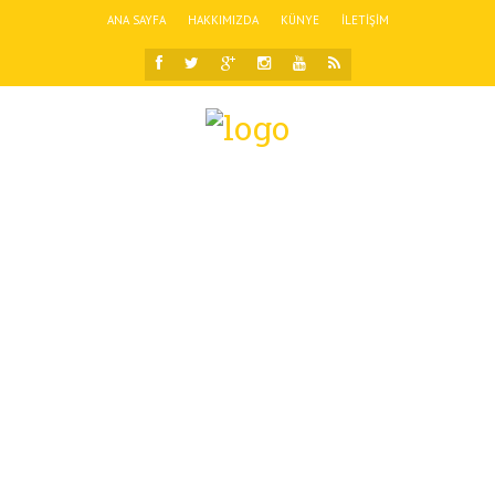
ANA SAYFA
HAKKIMIZDA
KÜNYE
İLETIŞIM