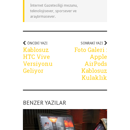
İnternet Gazeteciliği mezunu,
teknolojisever, sporsever ve
araştırmasever.
ÖNCEKI YAZI
SONRAKI YAZI
Kablosuz
Foto Galeri :
HTC Vive
Apple
Versiyonu
AirPods
Geliyor
Kablosuz
Kulaklık
BENZER YAZILAR