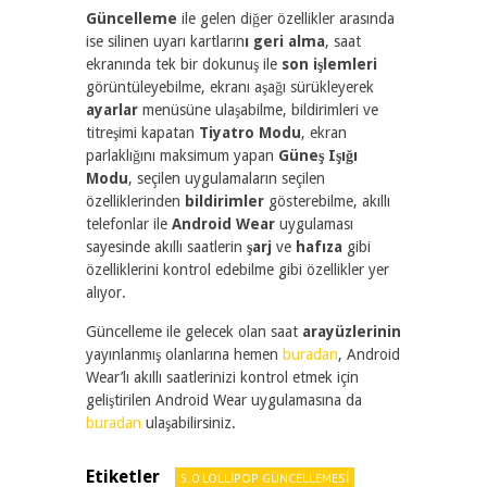
Güncelleme
ile gelen diğer özellikler arasında
ise silinen uyarı kartların
ı geri alma
, saat
ekranında tek bir dokunuş ile
son işlemleri
görüntüleyebilme, ekranı aşağı sürükleyerek
ayarlar
menüsüne ulaşabilme, bildirimleri ve
titreşimi kapatan
Tiyatro Modu
, ekran
parlaklığını maksimum yapan
Güneş Işığı
Modu
, seçilen uygulamaların seçilen
özelliklerinden
bildirimler
gösterebilme, akıllı
telefonlar ile
Android Wear
uygulaması
sayesinde akıllı saatlerin
şarj
ve
hafıza
gibi
özelliklerini kontrol edebilme gibi özellikler yer
alıyor.
Güncelleme ile gelecek olan saat
arayüzlerinin
yayınlanmış olanlarına hemen
buradan
, Android
Wear’lı akıllı saatlerinizi kontrol etmek için
geliştirilen Android Wear uygulamasına da
buradan
ulaşabilirsiniz.
Etiketler
5.0 LOLLIPOP GÜNCELLEMESI