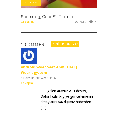
AKILLI SAAT
Samsung, Gear S’i Tanıttı
4616
2
WEARMAN
1 COMMENT
YENI BIR TANE YAZ
Android Wear Saat Arayüzleri |
Wearlogy.com
11 Aralık, 2014 at 13:54
Cevapla
[…] gelen arayüz API desteği.
Daha fazla bilgiye güncellemenin
detaylarını yazdığımız haberden
[…]