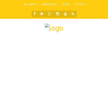
ANA SAYFA
HAKKIMIZDA
KÜNYE
İLETIŞIM