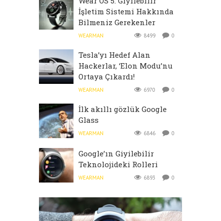
Wear OS 5: Giyilebilir
İşletim Sistemi Hakkında
Bilmeniz Gerekenler
WEARMAN
8499
0
Tesla’yı Hedef Alan
Hackerlar, ‘Elon Modu’nu
Ortaya Çıkardı!
WEARMAN
6970
0
İlk akıllı gözlük Google
Glass
WEARMAN
6846
0
Google’ın Giyilebilir
Teknolojideki Rolleri
WEARMAN
6893
0