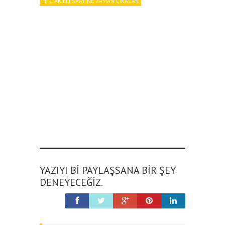
HTC AKILLI SAAT NE ZAMAN ÇIKACAK
YAZIYI BI PAYLAŞSANA BIR ŞEY
DENEYECEĞIZ.