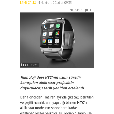
LEMI ÇALIĞ
| 4 Haziran, 2016 at 09:35
2489
1
Teknoloji devi HTC’nin uzun süredir
konuşulan akıllı saat projesinin
duyurulacağı tarih yeniden ertelendi.
Daha önceden Haziran ayında çıkacağı belirtilen
ve çeşitli hazırlıkların yapıldığı bilinen
HTC
‘nin
akıllı saat modelinin sonbahara kadar
ertelenebileceği belirtildi. Bu iddianın sahibi ise