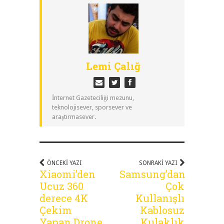
Lemi Çalığ
İnternet Gazeteciliği mezunu,
teknolojisever, sporsever ve
araştırmasever.
ÖNCEKI YAZI
SONRAKI YAZI
Xiaomi’den
Samsung’dan
Ucuz 360
Çok
derece 4K
Kullanışlı
Çekim
Kablosuz
Yapan Drone
Kulaklık