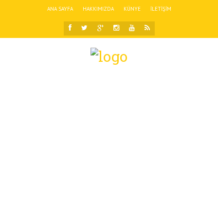
ANA SAYFA
HAKKIMIZDA
KÜNYE
İLETIŞIM