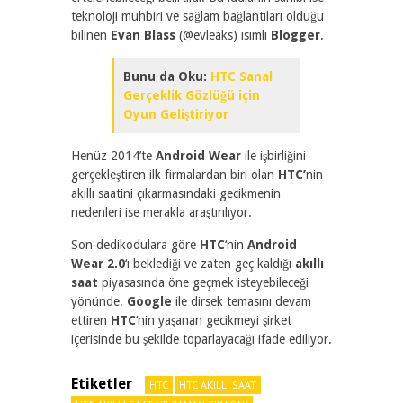
teknoloji muhbiri ve sağlam bağlantıları olduğu
bilinen
Evan Blass
(@evleaks) isimli
Blogger
.
Bunu da Oku:
HTC Sanal
Gerçeklik Gözlüğü için
Oyun Geliştiriyor
Henüz 2014’te
Android Wear
ile işbirliğini
gerçekleştiren ilk firmalardan biri olan
HTC’
nin
akıllı saatini çıkarmasındaki gecikmenin
nedenleri ise merakla araştırılıyor.
Son dedikodulara göre
HTC
‘nin
Android
Wear 2.0
‘ı beklediği ve zaten geç kaldığı
akıllı
saat
piyasasında öne geçmek isteyebileceği
yönünde.
Google
ile dirsek temasını devam
ettiren
HTC
‘nin yaşanan gecikmeyi şirket
içerisinde bu şekilde toparlayacağı ifade ediliyor.
Etiketler
HTC
HTC AKILLI SAAT