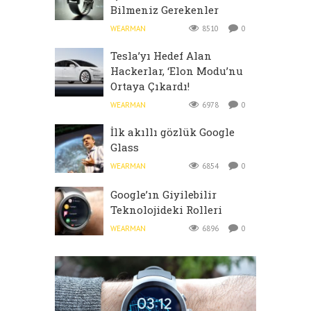
Bilmeniz Gerekenler
WEARMAN
8510
0
Tesla’yı Hedef Alan
Hackerlar, ‘Elon Modu’nu
Ortaya Çıkardı!
WEARMAN
6978
0
İlk akıllı gözlük Google
Glass
WEARMAN
6854
0
Google’ın Giyilebilir
Teknolojideki Rolleri
WEARMAN
6896
0