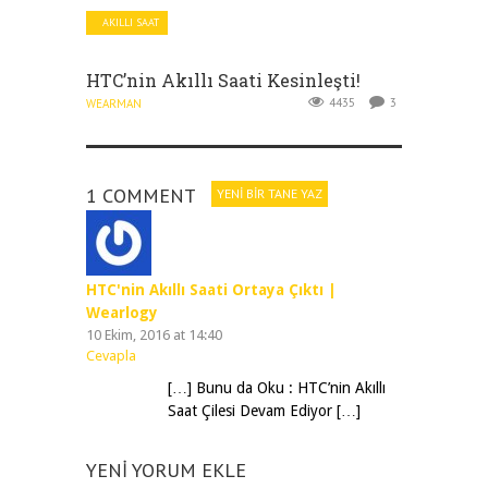
AKILLI SAAT
HTC’nin Akıllı Saati Kesinleşti!
4435
3
WEARMAN
1 COMMENT
YENI BIR TANE YAZ
HTC'nin Akıllı Saati Ortaya Çıktı |
Wearlogy
10 Ekim, 2016 at 14:40
Cevapla
[…] Bunu da Oku : HTC’nin Akıllı
Saat Çilesi Devam Ediyor […]
YENI YORUM EKLE