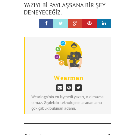
YAZIYI BI PAYLAŞSANA BIR ŞEY
DENEYECEĞIZ.
Wearman
Wearlogy'nin en kıymetli yazarı, o olmazsa
olmaz. Giyilebilir teknolojinin aranan ama
çok çabuk bulunan adamı.