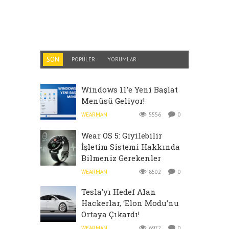
SON
POPÜLER
YORUMLAR
Windows 11’e Yeni Başlat
Menüsü Geliyor!
WEARMAN
5556
0
Wear OS 5: Giyilebilir
İşletim Sistemi Hakkında
Bilmeniz Gerekenler
WEARMAN
8502
0
Tesla’yı Hedef Alan
Hackerlar, ‘Elon Modu’nu
Ortaya Çıkardı!
WEARMAN
6972
0