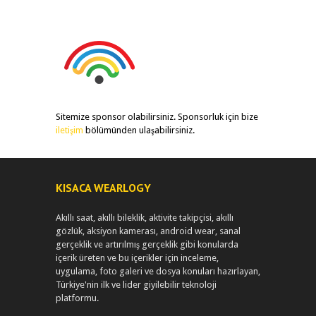
Sitemize sponsor olabilirsiniz. Sponsorluk için bize
iletişim
bölümünden ulaşabilirsiniz.
KISACA WEARLOGY
Akıllı saat, akıllı bileklik, aktivite takipçisi, akıllı
gözlük, aksiyon kamerası, android wear, sanal
gerçeklik ve artırılmış gerçeklik gibi konularda
içerik üreten ve bu içerikler için inceleme,
uygulama, foto galeri ve dosya konuları hazırlayan,
Türkiye'nin ilk ve lider giyilebilir teknoloji
platformu.