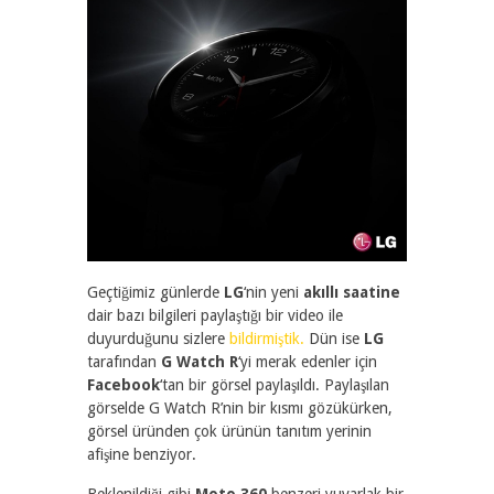
Geçtiğimiz günlerde
LG
‘nin yeni
akıllı saatine
dair bazı bilgileri paylaştığı bir video ile
duyurduğunu sizlere
bildirmiştik.
Dün ise
LG
tarafından
G Watch R
‘yi merak edenler için
Facebook
‘tan bir görsel paylaşıldı. Paylaşılan
görselde G Watch R’nin bir kısmı gözükürken,
görsel üründen çok ürünün tanıtım yerinin
afişine benziyor.
Beklenildiği gibi
Moto 360
benzeri yuvarlak bir