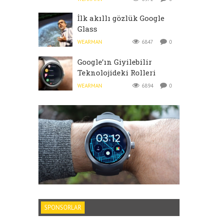
İlk akıllı gözlük Google
Glass
WEARMAN
6847
0
Google’ın Giyilebilir
Teknolojideki Rolleri
WEARMAN
6894
0
SPONSORLAR