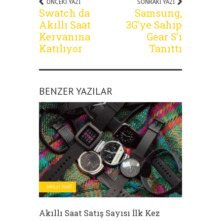
ÖNCEKI YAZI
SONRAKI YAZI
Swatch da
Samsung,
Akıllı Saat
3G’ye Sahip
Kervanına
Gear S’i
Katılıyor
Tanıttı
BENZER YAZILAR
AKILLI SAAT
Akıllı Saat Satış Sayısı İlk Kez