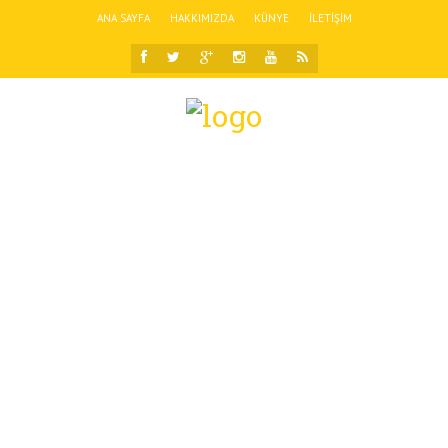
ANA SAYFA
HAKKIMIZDA
KÜNYE
İLETIŞIM