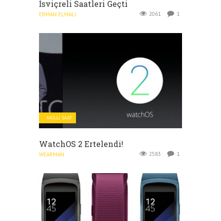
İsviçreli Saatleri Geçti
2061
1
ERMAN ELMALI
AKILLI SAAT
WatchOS 2 Ertelendi!
2583
1
WEARMAN