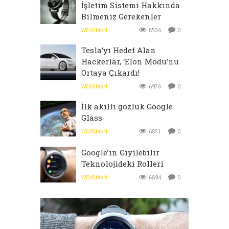
İşletim Sistemi Hakkında
Bilmeniz Gerekenler
WEARMAN
8506
0
Tesla’yı Hedef Alan
Hackerlar, ‘Elon Modu’nu
Ortaya Çıkardı!
WEARMAN
6976
0
İlk akıllı gözlük Google
Glass
WEARMAN
6851
0
Google’ın Giyilebilir
Teknolojideki Rolleri
WEARMAN
6894
0