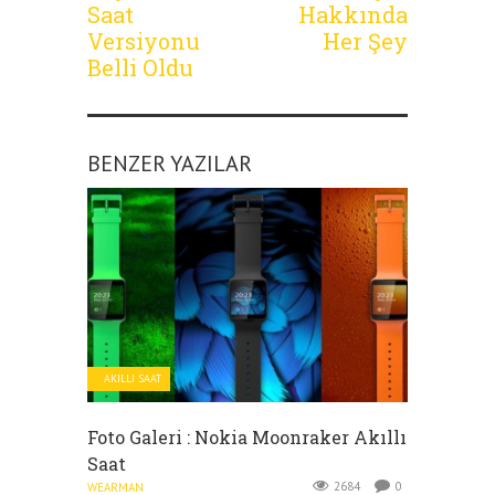
Saat
Hakkında
Versiyonu
Her Şey
Belli Oldu
BENZER YAZILAR
AKILLI SAAT
Foto Galeri : Nokia Moonraker Akıllı
Saat
2684
0
WEARMAN