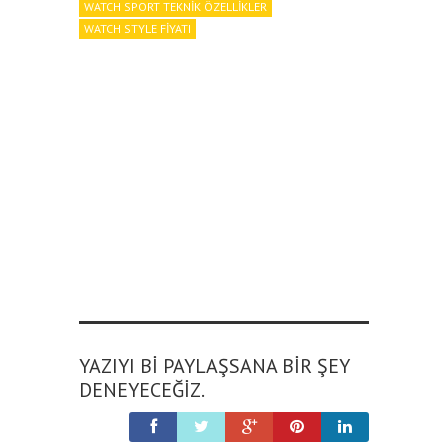
WATCH SPORT TEKNIK ÖZELLIKLER
WATCH STYLE FIYATI
YAZIYI BI PAYLAŞSANA BIR ŞEY
DENEYECEĞIZ.