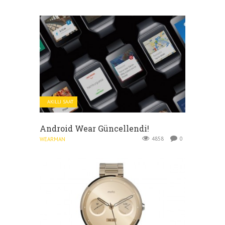
AKILLI SAAT
Android Wear Güncellendi!
4858
0
WEARMAN