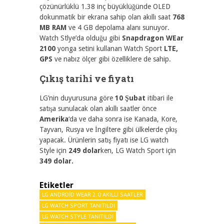
çözünürlüklü 1.38 inç büyüklüğünde OLED
dokunmatik bir ekrana sahip olan akıllı saat
768
MB RAM
ve 4 GB depolama alanı sunuyor.
Watch Stlye’da olduğu gibi
Snapdragon WEar
2100
yonga setini kullanan Watch Sport
LTE,
GPS
ve nabız ölçer gibi özelliklere de sahip.
Çıkış tarihi ve fiyatı
LG’nin duyurusuna göre
10 Şubat
itibari ile
satışa sunulacak olan akıllı saatler önce
Amerika
‘da ve daha sonra ise Kanada, Kore,
Tayvan, Rusya ve İngiltere gibi ülkelerde çıkış
yapacak. Ürünlerin satış fiyatı ise LG watch
Style için
249 dolar
ken, LG Watch Sport için
349 dolar.
Etiketler
LG ANDROID WEAR 2.0 AKILLI SAATLER
LG WATCH SPORT TANITILDI
LG WATCH STYLE TANITILDI