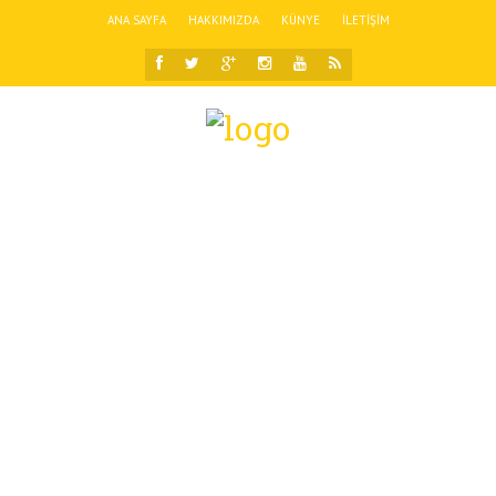
ANA SAYFA
HAKKIMIZDA
KÜNYE
İLETIŞIM