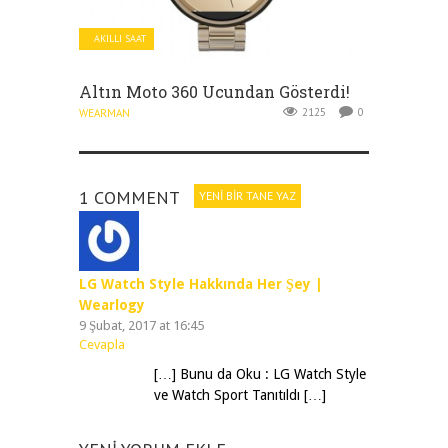
AKILLI SAAT
Altın Moto 360 Ucundan Gösterdi!
2125
0
WEARMAN
1 COMMENT
YENI BIR TANE YAZ
LG Watch Style Hakkında Her Şey |
Wearlogy
9 Şubat, 2017 at 16:45
Cevapla
[…] Bunu da Oku : LG Watch Style
ve Watch Sport Tanıtıldı […]