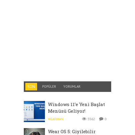
SON
POPÜLER
YORUMLAR
Windows 11’e Yeni Başlat
Menüsü Geliyor!
WEARMAN
5562
0
Wear OS 5: Giyilebilir