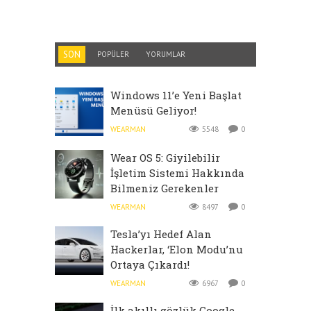
SON
POPÜLER
YORUMLAR
Windows 11’e Yeni Başlat
Menüsü Geliyor!
WEARMAN
5548
0
Wear OS 5: Giyilebilir
İşletim Sistemi Hakkında
Bilmeniz Gerekenler
WEARMAN
8497
0
Tesla’yı Hedef Alan
Hackerlar, ‘Elon Modu’nu
Ortaya Çıkardı!
WEARMAN
6967
0
İlk akıllı gözlük Google