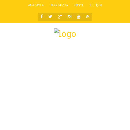
ANA SAYFA
HAKKIMIZDA
KÜNYE
İLETIŞIM