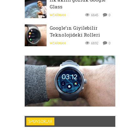
Glass
WEARMAN
6845
0
Google’ın Giyilebilir
Teknolojideki Rolleri
WEARMAN
6892
0
SPONSORLAR