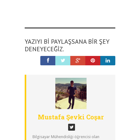
YAZIYI BI PAYLAŞSANA BIR ŞEY
DENEYECEĞIZ.
Mustafa Şevki Coşar
Bilgisayar Mühendisliği öğrencisi olan