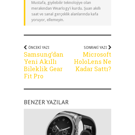
Mustafa, giyilebilir teknolojiye olan
merakından Wearlogy'i kurdu. Şuan akıllı
saat ve sanal gerçeklik alanlarında kafa
yoruyor, ellemeyin.
ÖNCEKI YAZI
SONRAKI YAZI
Samsung’dan
Microsoft
Yeni Akıllı
HoloLens Ne
Bileklik Gear
Kadar Sattı?
Fit Pro
BENZER YAZILAR