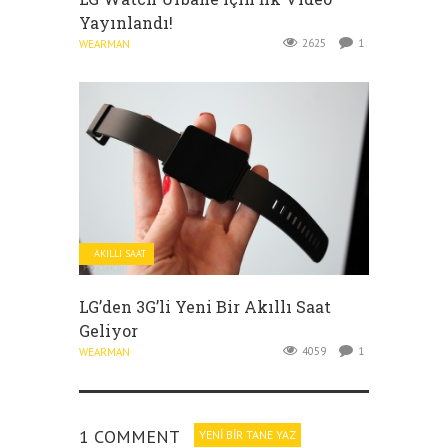
Yayınlandı!
2625
1
WEARMAN
AKILLI SAAT
LG’den 3G’li Yeni Bir Akıllı Saat
Geliyor
4059
1
WEARMAN
1 COMMENT
YENI BIR TANE YAZ