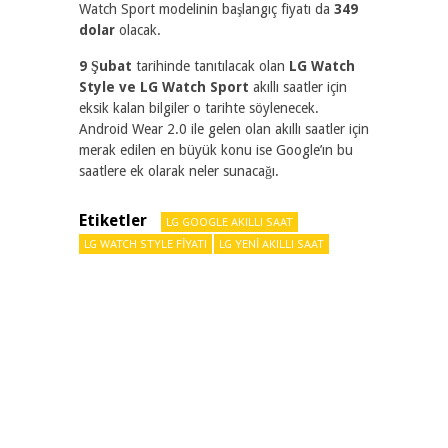
Watch Sport modelinin başlangıç fiyatı da
349
dolar
olacak.
9 Şubat
tarihinde tanıtılacak olan
LG Watch
Style ve LG Watch Sport
akıllı saatler için
eksik kalan bilgiler o tarihte söylenecek.
Android Wear 2.0 ile gelen olan akıllı saatler için
merak edilen en büyük konu ise Google’ın bu
saatlere ek olarak neler sunacağı.
Etiketler
LG GOOGLE AKILLI SAAT
LG WATCH STYLE FIYATI
LG YENI AKILLI SAAT