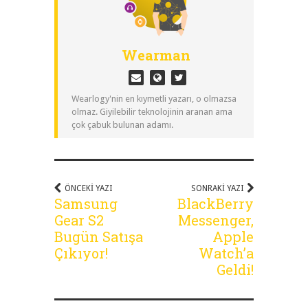
Wearman
Wearlogy'nin en kıymetli yazarı, o olmazsa
olmaz. Giyilebilir teknolojinin aranan ama
çok çabuk bulunan adamı.
ÖNCEKI YAZI
SONRAKI YAZI
Samsung
BlackBerry
Gear S2
Messenger,
Bugün Satışa
Apple
Çıkıyor!
Watch’a
Geldi!