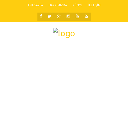
ANA SAYFA
HAKKIMIZDA
KÜNYE
İLETIŞIM