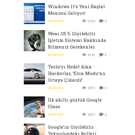
Windows 11’e Yeni Başlat
Menüsü Geliyor!
WEARMAN
5569
0
Wear OS 5: Giyilebilir
İşletim Sistemi Hakkında
Bilmeniz Gerekenler
WEARMAN
8510
0
Tesla’yı Hedef Alan
Hackerlar, ‘Elon Modu’nu
Ortaya Çıkardı!
WEARMAN
6978
0
İlk akıllı gözlük Google
Glass
WEARMAN
6854
0
Google’ın Giyilebilir
Teknolojideki Rolleri