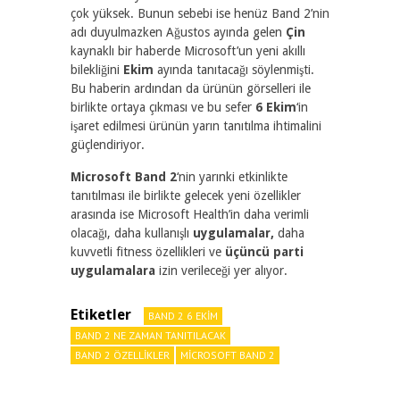
çok yüksek. Bunun sebebi ise henüz Band 2’nin
adı duyulmazken Ağustos ayında gelen
Çin
kaynaklı bir haberde Microsoft’un yeni akıllı
bilekliğini
Ekim
ayında tanıtacağı söylenmişti.
Bu haberin ardından da ürünün görselleri ile
birlikte ortaya çıkması ve bu sefer
6 Ekim
‘in
işaret edilmesi ürünün yarın tanıtılma ihtimalini
güçlendiriyor.
Microsoft Band 2
‘nin yarınki etkinlikte
tanıtılması ile birlikte gelecek yeni özellikler
arasında ise Microsoft Health’in daha verimli
olacağı, daha kullanışlı
uygulamalar,
daha
kuvvetli fitness özellikleri ve
üçüncü parti
uygulamalara
izin verileceği yer alıyor.
Etiketler
BAND 2 6 EKIM
BAND 2 NE ZAMAN TANITILACAK
BAND 2 ÖZELLIKLER
MICROSOFT BAND 2