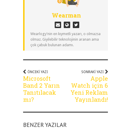
Wearman
Wearlogy'nin en kıymetli yazarı, o olmazsa
olmaz. Giyilebilir teknolojinin aranan ama
çok çabuk bulunan adamı.
ÖNCEKI YAZI
SONRAKI YAZI
Microsoft
Apple
Band 2 Yarın
Watch için 6
Tanıtılacak
Yeni Reklam
mı?
Yayınlandı!
BENZER YAZILAR