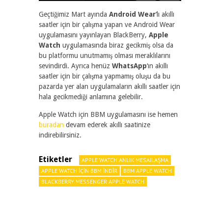
Geçtiğimiz Mart ayında
Android Wear
‘lı akıllı
saatler için bir çalışma yapan ve Android Wear
uygulamasını yayınlayan BlackBerry,
Apple
Watch
uygulamasında biraz gecikmiş olsa da
bu platformu unutmamış olması meraklılarını
sevindirdi. Ayrıca henüz
WhatsApp
‘ın akıllı
saatler için bir çalışma yapmamış oluşu da bu
pazarda yer alan uygulamaların akıllı saatler için
hala gecikmediği anlamına gelebilir.
Apple Watch için BBM uygulamasını ise hemen
buradan
devam ederek akıllı saatinize
indirebilirsiniz.
Etiketler
APPLE WATCH ANLIK MESAJLAŞMA
APPLE WATCH IÇIN BBM INDIR
BBM APPLE WATCH
BLACKBERRY MESSENGER APPLE WATCH