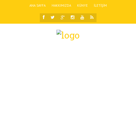
ANA SAYFA
HAKKIMIZDA
KÜNYE
İLETIŞIM