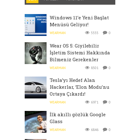
Windows 11’e Yeni Başlat
Menüsü Geliyor!
WEARMAN
5555
0
Wear OS 5: Giyilebilir
İşletim Sistemi Hakkında
Bilmeniz Gerekenler
WEARMAN
8501
0
Tesla’yı Hedef Alan
Hackerlar, ‘Elon Modu’nu
Ortaya Çıkardı!
WEARMAN
6971
0
İlk akıllı gözlük Google
Glass
WEARMAN
6846
0