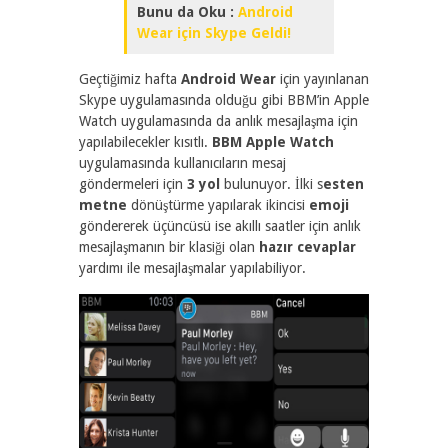
Bunu da Oku :
Android
Wear için Skype Geldi!
Geçtiğimiz hafta
Android Wear
için yayınlanan
Skype uygulamasında olduğu gibi BBM’in Apple
Watch uygulamasında da anlık mesajlaşma için
yapılabilecekler kısıtlı.
BBM Apple Watch
uygulamasında kullanıcıların mesaj
göndermeleri için
3 yol
bulunuyor. İlki s
esten
metne
dönüştürme yapılarak ikincisi
emoji
göndererek üçüncüsü ise akıllı saatler için anlık
mesajlaşmanın bir klasiği olan
hazır cevaplar
yardımı ile mesajlaşmalar yapılabiliyor.