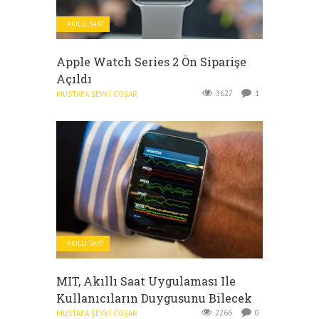
AKILLI SAAT
Apple Watch Series 2 Ön Siparişe
Açıldı
3627
1
MUSTAFA ŞEVKI COŞAR
AKILLI SAAT
MIT, Akıllı Saat Uygulaması Ile
Kullanıcıların Duygusunu Bilecek
2266
0
MUSTAFA ŞEVKI COŞAR