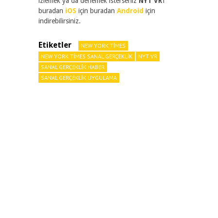
izlemek ya da denemek isterseniz
NYT VR
‘ı
buradan
iOS
için buradan
Android
için
indirebilirsiniz.
Etiketler
NEW YORK TIMES
NEW YORK TIMES SANAL GERÇEKLIK
NYT VR
SANAL GERÇEKLIK HABER
SANAL GERÇEKLIK UYGULAMA