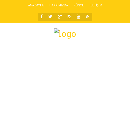
ANA SAYFA
HAKKIMIZDA
KÜNYE
İLETIŞIM