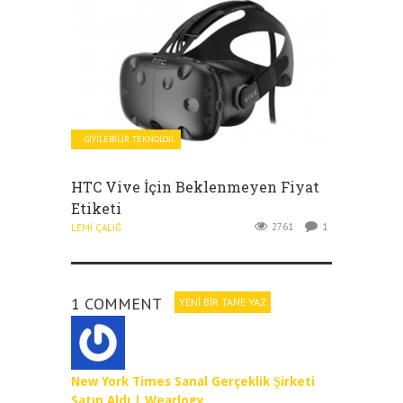
GIYILEBILIR TEKNOLOJI
HTC Vive İçin Beklenmeyen Fiyat
Etiketi
2761
1
LEMI ÇALIĞ
1 COMMENT
YENI BIR TANE YAZ
New York Times Sanal Gerçeklik Şirketi
Satın Aldı | Wearlogy