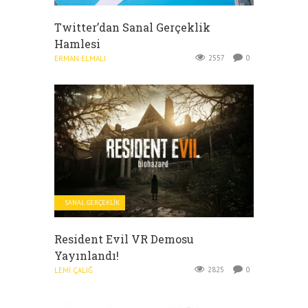
Twitter’dan Sanal Gerçeklik
Hamlesi
2557
0
ERMAN ELMALI
SANAL GERÇEKLIK
Resident Evil VR Demosu
Yayınlandı!
2825
0
LEMI ÇALIĞ