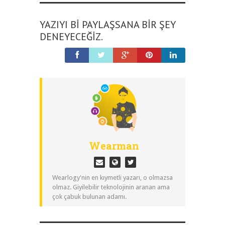
YAZIYI BI PAYLAŞSANA BIR ŞEY
DENEYECEĞIZ.
Wearman
Wearlogy'nin en kıymetli yazarı, o olmazsa
olmaz. Giyilebilir teknolojinin aranan ama
çok çabuk bulunan adamı.