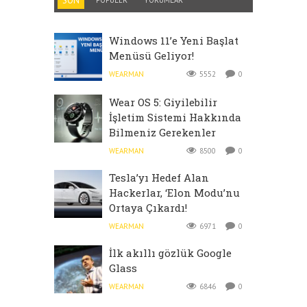
SON
POPÜLER
YORUMLAR
Windows 11’e Yeni Başlat
Menüsü Geliyor!
WEARMAN
5552
0
Wear OS 5: Giyilebilir
İşletim Sistemi Hakkında
Bilmeniz Gerekenler
WEARMAN
8500
0
Tesla’yı Hedef Alan
Hackerlar, ‘Elon Modu’nu
Ortaya Çıkardı!
WEARMAN
6971
0
İlk akıllı gözlük Google
Glass
WEARMAN
6846
0