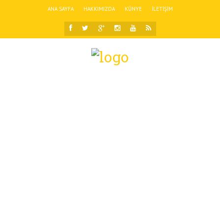
ANA SAYFA
HAKKIMIZDA
KÜNYE
İLETIŞIM