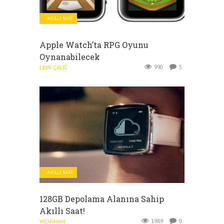
AKILLI SAAT
Apple Watch’ta RPG Oyunu
Oynanabilecek
990
5
LEMI ÇALIĞ
AKILLI SAAT
128GB Depolama Alanına Sahip
Akıllı Saat!
1989
0
WEARMAN