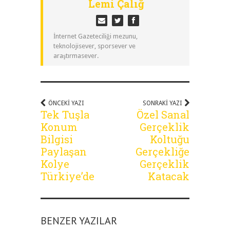
Lemi Çalığ
İnternet Gazeteciliği mezunu,
teknolojisever, sporsever ve
araştırmasever.
ÖNCEKI YAZI
SONRAKI YAZI
Tek Tuşla
Özel Sanal
Konum
Gerçeklik
Bilgisi
Koltuğu
Paylaşan
Gerçekliğe
Kolye
Gerçeklik
Türkiye’de
Katacak
BENZER YAZILAR