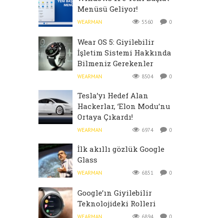
Menüsü Geliyor!
WEARMAN
5560
0
Wear OS 5: Giyilebilir
İşletim Sistemi Hakkında
Bilmeniz Gerekenler
WEARMAN
8504
0
Tesla’yı Hedef Alan
Hackerlar, ‘Elon Modu’nu
Ortaya Çıkardı!
WEARMAN
6974
0
İlk akıllı gözlük Google
Glass
WEARMAN
6851
0
Google’ın Giyilebilir
Teknolojideki Rolleri
WEARMAN
6894
0