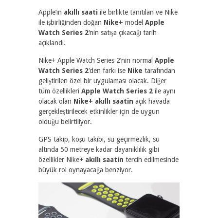
Apple’ın
akıllı saati
ile birlikte tanıtılan ve Nike
ile işbirliğinden doğan
Nike+
model
Apple
Watch Series 2
‘nin satışa çıkacağı tarih
açıklandı.
Nike+ Apple Watch Series 2’nin normal
Apple
Watch Series 2
‘den farkı ise
Nike
tarafından
geliştirilen özel bir uygulaması olacak. Diğer
tüm özellikleri
Apple Watch Series 2
ile aynı
olacak olan
Nike+
akıllı saatin
açık havada
gerçekleştirilecek etkinlikler için de uygun
olduğu belirtiliyor.
GPS takip, koşu takibi, su geçirmezlik, su
altında 50 metreye kadar dayanıklılık gibi
özellikler Nike+
akıllı saatin
tercih edilmesinde
büyük rol oynayacağa benziyor.