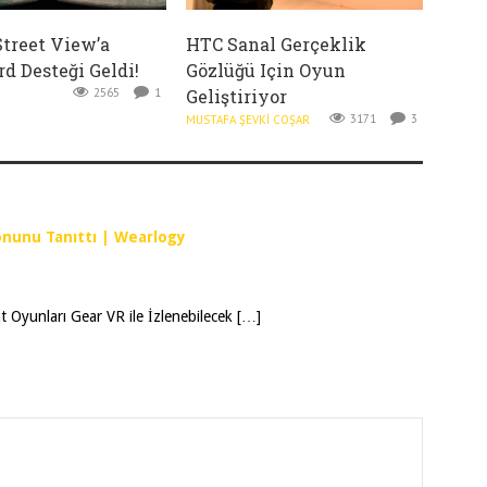
Street View’a
HTC Sanal Gerçeklik
d Desteği Geldi!
Gözlüğü Için Oyun
2565
1
Geliştiriyor
3171
3
MUSTAFA ŞEVKI COŞAR
onunu Tanıttı | Wearlogy
 Oyunları Gear VR ile İzlenebilecek […]