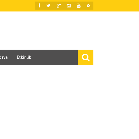
osya
Etkinlik