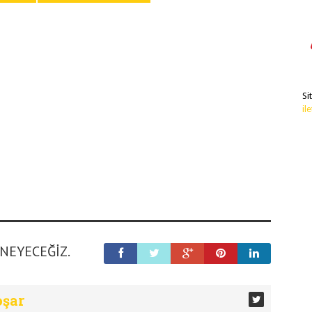
Si
il
ENEYECEĞIZ.
oşar