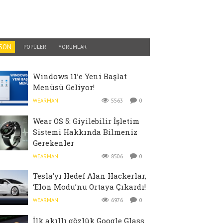
SON
POPÜLER
YORUMLAR
Windows 11’e Yeni Başlat
Menüsü Geliyor!
WEARMAN
5563
0
Wear OS 5: Giyilebilir İşletim
Sistemi Hakkında Bilmeniz
Gerekenler
WEARMAN
8506
0
Tesla’yı Hedef Alan Hackerlar,
‘Elon Modu’nu Ortaya Çıkardı!
WEARMAN
6976
0
İlk akıllı gözlük Google Glass