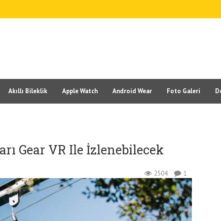
Akıllı Bileklik
Apple Watch
Android Wear
Foto Galeri
D
rı Gear VR Ile İzlenebilecek
2504
1