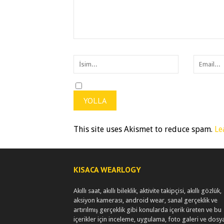
This site uses Akismet to reduce spam.
Le
KISACA WEARLOGY
Akıllı saat, akıllı bileklik, aktivite takipçisi, akıllı gözlük,
aksiyon kamerası, android wear, sanal gerçeklik ve
artırılmış gerçeklik gibi konularda içerik üreten ve bu
içerikler için inceleme, uygulama, foto galeri ve dosy