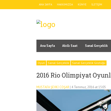
ANA SAYFA
HAKKIMIZDA
KÜNYE
İLETIŞIM
Ana Sayfa
Akıllı Saat
Sanal Gerçeklik
Oyun
Sanal Gerçeklik
Sanal Gerçeklik Gözlüğü
2016 Rio Olimpiyat Oyunla
MUSTAFA ŞEVKI COŞAR
| 4 Temmuz, 2016 at 15:05