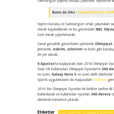
Samsung’un yapmış olduğu çalışmalar sayesinde
G
Bunu da Oku :
Oculus Rift’ten Tari
Yayıncı kuruluş ve Samsung’un ortak çalışmaları 
olarak kaydedilecek ve bu görüntüler
NBC Olym
özel olarak yayınlanacak.
Sanal gerçeklik görüntüleri içerisinde
Olimpiyat a
jimnastik,
eskrim, atletizm
ve boks gibi karşılaş
de yer alacak.
6 Ağustos
‘ta başlayacak olan 2016 Olimpiyat Oy
Gear VR kullanıcıları Olimpiyat Oyunları’nı
360 de
ve üzeri,
Galaxy Note 5
ve üzeri akıllı telefonla
Sports uygulamasını da mağazadan
indirmesi
ger
2016 Rio Olimpiyat Oyunları ile birlikte tarihte ilk
kullanılacak ve kullanıcılar oyunları
360 derece
i
alanlarda karşımıza çıkacak.
Etiketler
2016 OLIMPIYAT OYUNLARI
OLIMPIYAT