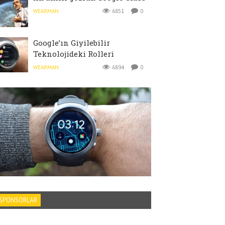
WEARMAN
6851
0
Google’ın Giyilebilir
Teknolojideki Rolleri
WEARMAN
6894
0
SPONSORLAR