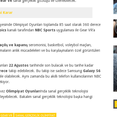
ear VR
sanal gerçeklik gözlüğü ile izlenebilecek.
hi Karar
sayesinde Olimpiyat Oyunları toplamda 85 saat olarak 360 derece
pics
kanalı tarafından
NBC Sports
uygulaması ile Gear VR’a
çılış ve kapanış
seromonisi, basketbol, voleybol maçları,
maların anlık mücadeleleri ve bu karşılaşmaların özel görüntüleri
unları
22 Ağustos
tarihinde son bulacak ve bu tarihe kadar
rece
takip edebilecek. Bu takip ise sadece Samsung
Galaxy S6
r ile olabilecek. Aynı zamanda bu akıllı telefon kullanıcılarının NBC
ekiyor.
 kez
Olimpiyat Oyunları
‘nda sanal gerçeklik teknolojisi
zleyebilecek. Bakalım sanal gerçeklik teknolojisi başka hangi
 GEAR VR
SANAL GERÇEKLIK OLIMPIYAT