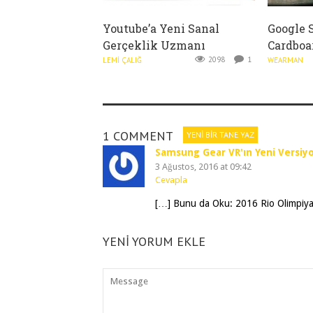
Youtube’a Yeni Sanal
Google 
Gerçeklik Uzmanı
Cardboar
2098
1
LEMI ÇALIĞ
WEARMAN
1 COMMENT
YENI BIR TANE YAZ
Samsung Gear VR'ın Yeni Versiy
3 Ağustos, 2016 at 09:42
Cevapla
[…] Bunu da Oku: 2016 Rio Olimpiyat
YENI YORUM EKLE