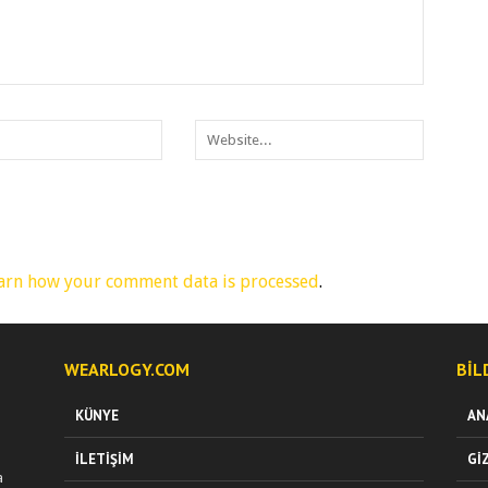
arn how your comment data is processed
.
WEARLOGY.COM
BIL
KÜNYE
AN
İLETIŞIM
GI
a