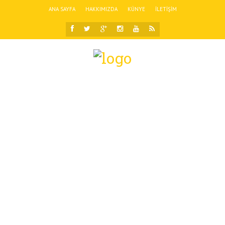
ANA SAYFA
HAKKIMIZDA
KÜNYE
İLETIŞIM