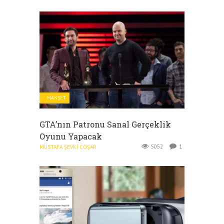
MANŞET
GTA’nın Patronu Sanal Gerçeklik
Oyunu Yapacak
5052
1
MUSTAFA ŞEVKI COŞAR