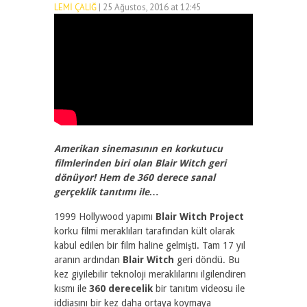
LEMI ÇALIĞ
| 25 Ağustos, 2016 at 12:45
2712
0
Amerikan sinemasının en korkutucu
filmlerinden biri olan Blair Witch geri
dönüyor! Hem de 360 derece sanal
gerçeklik tanıtımı ile…
1999 Hollywood yapımı
Blair Witch Project
korku filmi meraklıları tarafından kült olarak
kabul edilen bir film haline gelmişti. Tam 17 yıl
aranın ardından
Blair Witch
geri döndü. Bu
kez giyilebilir teknoloji meraklılarını ilgilendiren
kısmı ile
360 derecelik
bir tanıtım videosu ile
iddiasını bir kez daha ortaya koymaya