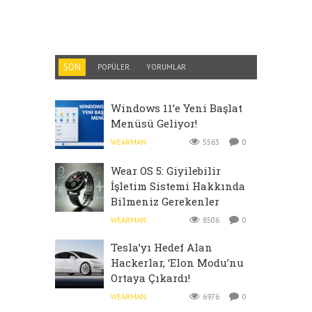
SON
POPÜLER
YORUMLAR
Windows 11’e Yeni Başlat
Menüsü Geliyor!
WEARMAN
5563
0
Wear OS 5: Giyilebilir
İşletim Sistemi Hakkında
Bilmeniz Gerekenler
WEARMAN
8506
0
Tesla’yı Hedef Alan
Hackerlar, ‘Elon Modu’nu
Ortaya Çıkardı!
WEARMAN
6976
0