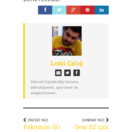
Lemi Çalığ
İnternet Gazeteciliği mezunu,
teknolojisever, sporsever ve
araştırmasever.
ÖNCEKI YAZI
SONRAKI YAZI
Pokemon GO
Gear S2 için