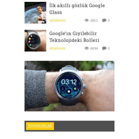
İlk akıllı gözlük Google
Glass
WEARMAN
6851
0
Google’ın Giyilebilir
Teknolojideki Rolleri
WEARMAN
6894
0
SPONSORLAR