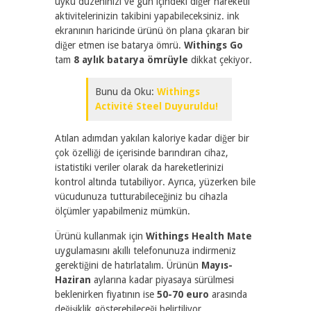
uyku düzeninizi ve gün içindeki diğer hareketli
aktivitelerinizin takibini yapabileceksiniz. ink
ekranının haricinde ürünü ön plana çıkaran bir
diğer etmen ise batarya ömrü.
Withings Go
tam
8 aylık batarya ömrüyle
dikkat çekiyor.
Bunu da Oku:
Withings
Activité Steel Duyuruldu!
Atılan adımdan yakılan kaloriye kadar diğer bir
çok özelliği de içerisinde barındıran cihaz,
istatistiki veriler olarak da hareketlerinizi
kontrol altında tutabiliyor. Ayrıca, yüzerken bile
vücudunuza tutturabileceğiniz bu cihazla
ölçümler yapabilmeniz mümkün.
Ürünü kullanmak için
Withings Health Mate
uygulamasını akıllı telefonunuza indirmeniz
gerektiğini de hatırlatalım. Ürünün
Mayıs-
Haziran
aylarına kadar piyasaya sürülmesi
beklenirken fiyatının ise
50-70 euro
arasında
değişiklik gösterebileceği belirtiliyor.