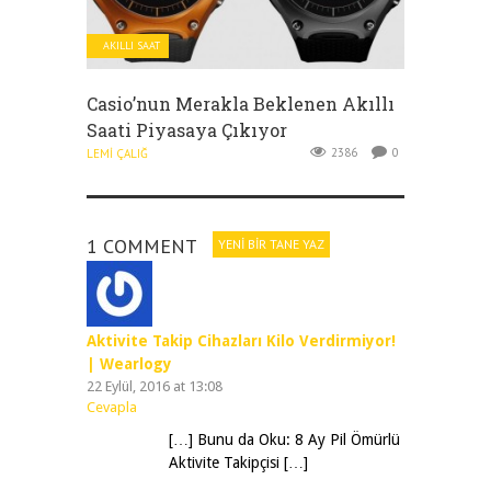
AKILLI SAAT
Casio’nun Merakla Beklenen Akıllı
Saati Piyasaya Çıkıyor
2386
0
LEMI ÇALIĞ
1 COMMENT
YENI BIR TANE YAZ
Aktivite Takip Cihazları Kilo Verdirmiyor!
| Wearlogy
22 Eylül, 2016 at 13:08
Cevapla
[…] Bunu da Oku: 8 Ay Pil Ömürlü
Aktivite Takipçisi […]