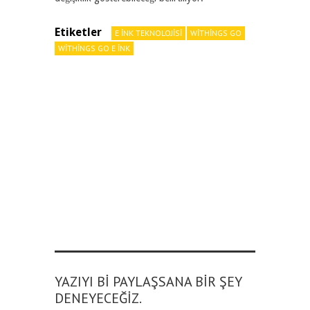
Etiketler
E INK TEKNOLOJISI
WITHINGS GO
WITHINGS GO E INK
YAZIYI BI PAYLAŞSANA BIR ŞEY
DENEYECEĞIZ.