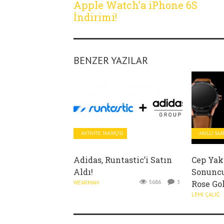
Apple Watch’a iPhone 6S
İndirimi!
BENZER YAZILAR
AKTIVITE TAKIPÇISI
AKILLI SAA
Adidas, Runtastic’i Satın
Cep Yak
Aldı!
Sonuncu
5686
3
Rose Gol
WEARMAN
LEMI ÇALIĞ