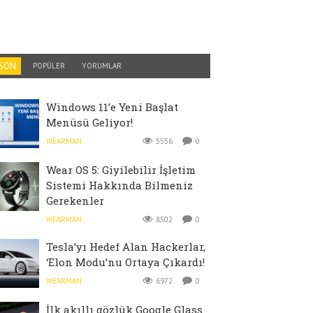
SON
POPÜLER
YORUMLAR
Windows 11’e Yeni Başlat
Menüsü Geliyor!
WEARMAN
5556
0
Wear OS 5: Giyilebilir İşletim
Sistemi Hakkında Bilmeniz
Gerekenler
WEARMAN
8502
0
Tesla’yı Hedef Alan Hackerlar,
‘Elon Modu’nu Ortaya Çıkardı!
WEARMAN
6972
0
İlk akıllı gözlük Google Glass