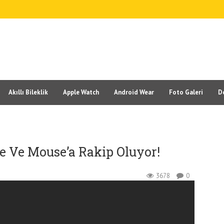
Akıllı Bileklik
Apple Watch
Android Wear
Foto Galeri
D
ye Ve Mouse’a Rakip Oluyor!
3678
0