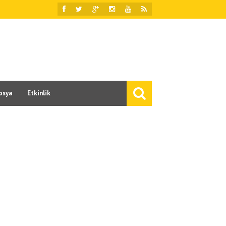
osya
Etkinlik