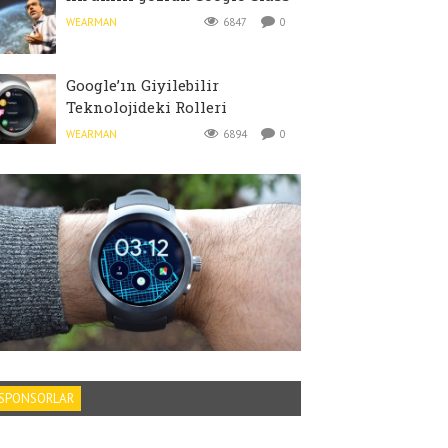
WEARMAN
6847
0
Google’ın Giyilebilir
Teknolojideki Rolleri
WEARMAN
6894
0
SPONSORLAR