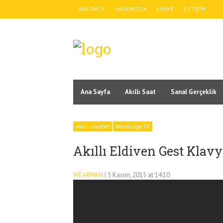
ANA SAYFA
HAKKIMIZDA
KÜNYE
İLETIŞIM
Ana Sayfa
Akıllı Saat
Sanal Gerçeklik
Akıllı Kıyafet
WearLogy TV
Akıllı Eldiven Gest Klav
WEARMAN
| 5 Kasım, 2015 at 14:10