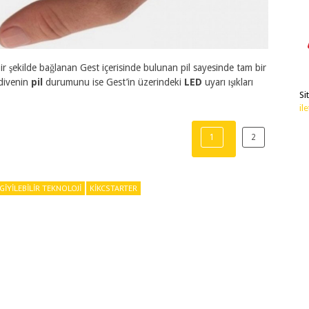
bir şekilde bağlanan Gest içerisinde bulunan pil sayesinde tam bir
ldivenin
pil
durumunu ise Gest’in üzerindeki
LED
uyarı ışıkları
Si
il
1
2
GIYILEBILIR TEKNOLOJI
KIKCSTARTER