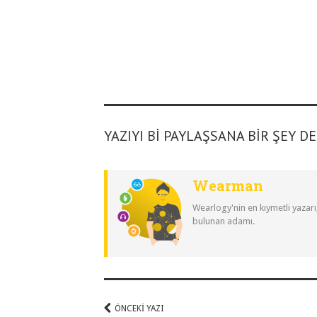
YAZIYI BI PAYLAŞSANA BIR ŞEY D
Wearman
Wearlogy'nin en kıymetli yazarı
bulunan adamı.
ÖNCEKI YAZI