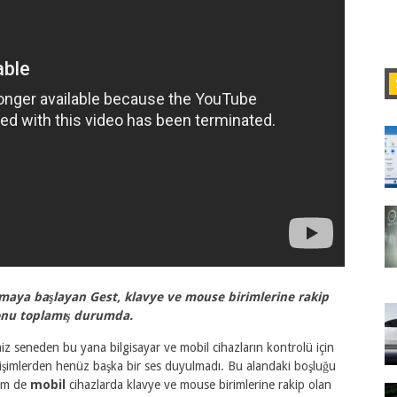
lamaya başlayan Gest, klavye ve mouse birimlerine rakip
 fonu toplamış durumda.
iğimiz seneden bu yana bilgisayar ve mobil cihazların kontrolü için
rişimlerden henüz başka bir ses duyulmadı. Bu alandaki boşluğu
hem de
mobil
cihazlarda klavye ve mouse birimlerine rakip olan