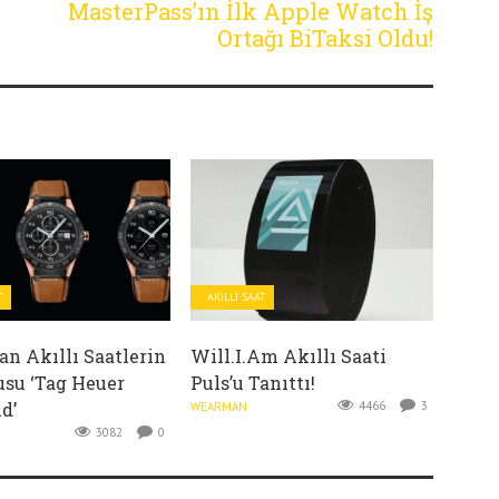
MasterPass’ın İlk Apple Watch İş
Ortağı BiTaksi Oldu!
T
AKILLI SAAT
an Akıllı Saatlerin
Will.i.am Akıllı Saati
su ‘Tag Heuer
Puls’u Tanıttı!
d’
4466
3
WEARMAN
3082
0