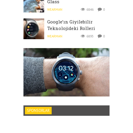
Glass
WEARMAN
6846
0
Google’ın Giyilebilir
Teknolojideki Rolleri
WEARMAN
6893
0
SPONSORLAR