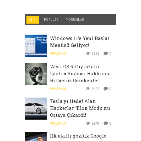
SON
POPÜLER
YORUMLAR
Windows 11’e Yeni Başlat
Menüsü Geliyor!
WEARMAN
5551
0
Wear OS 5: Giyilebilir
İşletim Sistemi Hakkında
Bilmeniz Gerekenler
WEARMAN
8499
0
Tesla’yı Hedef Alan
Hackerlar, ‘Elon Modu’nu
Ortaya Çıkardı!
WEARMAN
6970
0
İlk akıllı gözlük Google