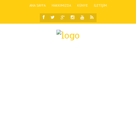
ANA SAYFA
HAKKIMIZDA
KÜNYE
İLETIŞIM