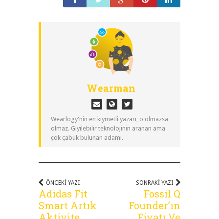
Wearman
Wearlogy'nin en kıymetli yazarı, o olmazsa
olmaz. Giyilebilir teknolojinin aranan ama
çok çabuk bulunan adamı.
ÖNCEKI YAZI
SONRAKI YAZI
Adidas Fit
Fossil Q
Smart Artık
Founder’ın
Aktivite
Fiyatı Ve