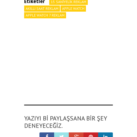
Etiketler
15 SANIYELIK REKLAM
AKILLI SAAT REKLAM
APPLE WATCH
APPLE WATCH 7 REKLAM
YAZIYI BI PAYLAŞSANA BIR ŞEY
DENEYECEĞIZ.