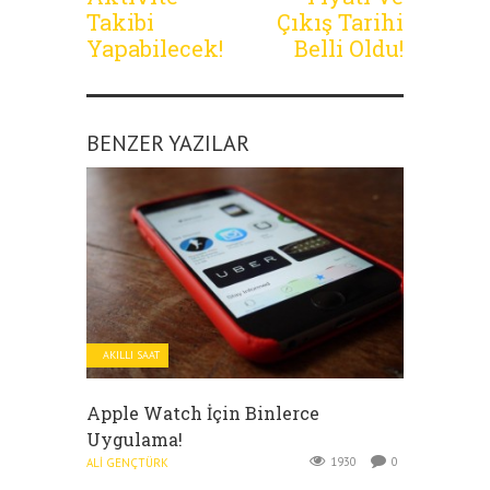
Takibi
Çıkış Tarihi
Yapabilecek!
Belli Oldu!
BENZER YAZILAR
AKILLI SAAT
Apple Watch İçin Binlerce
Uygulama!
1930
0
ALI GENÇTÜRK