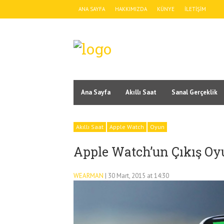
ANA SAYFA
HAKKIMIZDA
KÜNYE
İLETIŞIM
Ana Sayfa
Akıllı Saat
Sanal Gerçeklik
Akıllı Saat
Apple Watch
Oyun
Apple Watch’un Çıkış Oyu
WEARMAN
| 30 Mart, 2015 at 14:30