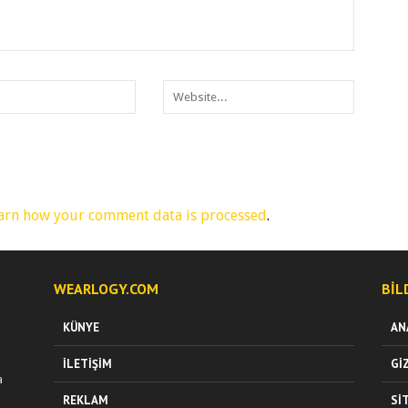
arn how your comment data is processed
.
WEARLOGY.COM
BIL
KÜNYE
AN
İLETIŞIM
GI
a
REKLAM
SI