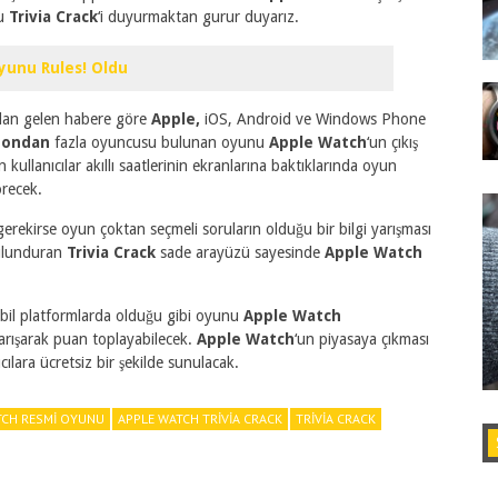
nu
Trivia Crack
‘i duyurmaktan gurur duyarız.
yunu Rules! Oldu
dan gelen habere göre
Apple,
iOS, Android ve Windows Phone
yondan
fazla oyuncusu bulunan oyunu
Apple Watch
‘un çıkış
kullanıcılar akıllı saatlerinin ekranlarına baktıklarında oyun
recek.
rekirse oyun çoktan seçmeli soruların olduğu bir bilgi yarışması
ulunduran
Trivia Crack
sade arayüzü sayesinde
Apple Watch
il platformlarda olduğu gibi oyunu
Apple Watch
yarışarak puan toplayabilecek.
Apple Watch
‘un piyasaya çıkması
ılara ücretsiz bir şekilde sunulacak.
TCH RESMI OYUNU
APPLE WATCH TRIVIA CRACK
TRIVIA CRACK