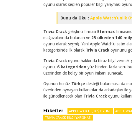
oyunu olarak seçilen popüler bilgi yarışması oyu
Bunu da Oku :
Apple Watch’unilk O
Trivia Crack
geliştirici firması
Etermax
firmasın
mağazalarında bulunan ve
25 ülkeden 140 mil
oyunu olarak seçmiş. Yani Apple Watch’u satın alan 
kategorisinde ilk olarak
Trivia Crack
oyununu gö
Trivia Crack
oyunu hakkında biraz bilgi vermek ge
oyunu.
6 kategoriden
yüz binden fazla soru b
üzerinden de kolay bir oyun imkanı sunacak.
Oyunun henüz
Türkçe
desteği bulunmasa da mob
üzerinden oynayan kullanıcılar da arkadaşları ile 
ile güncellenecek olan
Trivia Crack
oyunu kullanıc
Etiketler
APPLE WATCH ÇIKIŞ OYUNU
APPLE WA
TRIVIA CRACK BILGI YARIŞMASI