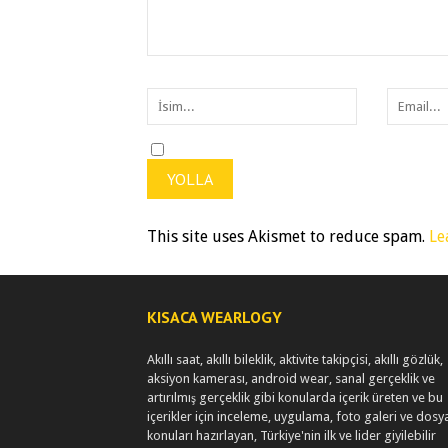
This site uses Akismet to reduce spam.
Le
KISACA WEARLOGY
Akıllı saat, akıllı bileklik, aktivite takipçisi, akıllı gözlük,
aksiyon kamerası, android wear, sanal gerçeklik ve
artırılmış gerçeklik gibi konularda içerik üreten ve bu
içerikler için inceleme, uygulama, foto galeri ve dosy
konuları hazırlayan, Türkiye'nin ilk ve lider giyilebilir