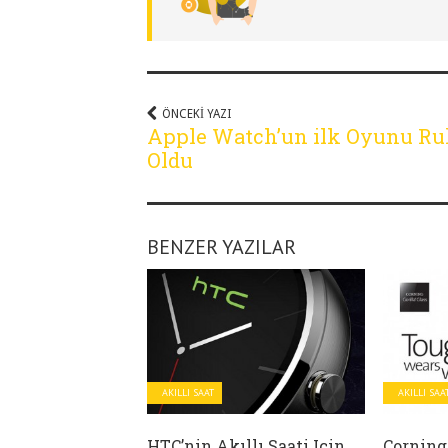
ÖNCEKI YAZI
Apple Watch’un ilk Oyunu Rul
Oldu
BENZER YAZILAR
AKILLI SAAT
AKILLI SAA
HTC’nin Akıllı Saati Için
Corning 