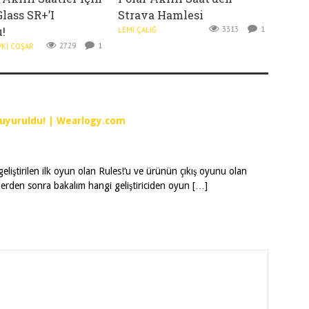
Glass SR+’ı
Strava Hamlesi
!
3313
1
LEMI ÇALIĞ
2729
1
VKI COŞAR
Duyuruldu! | Wearlogy.com
eliştirilen ilk oyun olan Rules!‘u ve ürünün çıkış oyunu olan
lerden sonra bakalım hangi geliştiriciden oyun […]