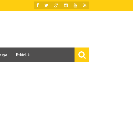
osya
Etkinlik