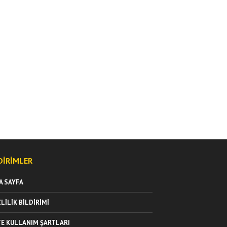
DIRIMLER
A SAYFA
ZLILIK BILDIRIMI
TE KULLANIM ŞARTLARI