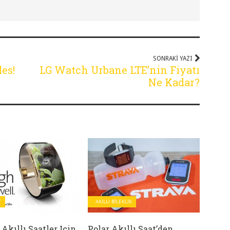
SONRAKI YAZI
es!
LG Watch Urbane LTE’nin Fiyatı
Ne Kadar?
T
AKILLI BILEKLIK
Akıllı Saatler Için
Polar Akıllı Saat’den