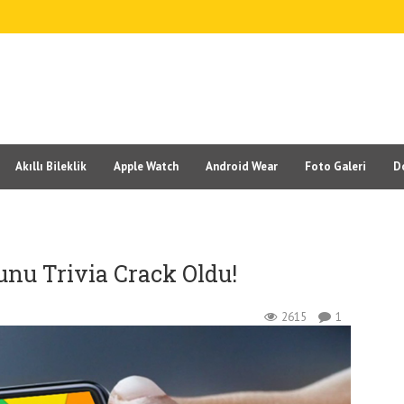
Akıllı Bileklik
Apple Watch
Android Wear
Foto Galeri
D
nu Trivia Crack Oldu!
2615
1