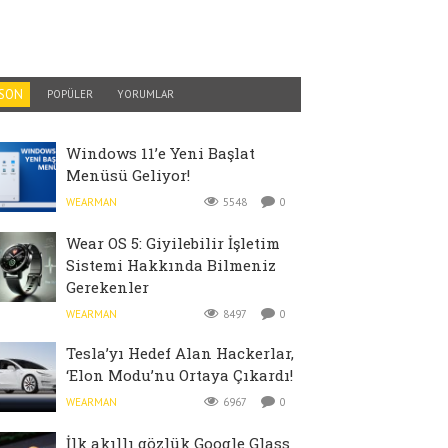
SON
POPÜLER
YORUMLAR
Windows 11’e Yeni Başlat
Menüsü Geliyor!
WEARMAN
5548
0
Wear OS 5: Giyilebilir İşletim
Sistemi Hakkında Bilmeniz
Gerekenler
WEARMAN
8497
0
Tesla’yı Hedef Alan Hackerlar,
‘Elon Modu’nu Ortaya Çıkardı!
WEARMAN
6967
0
İlk akıllı gözlük Google Glass