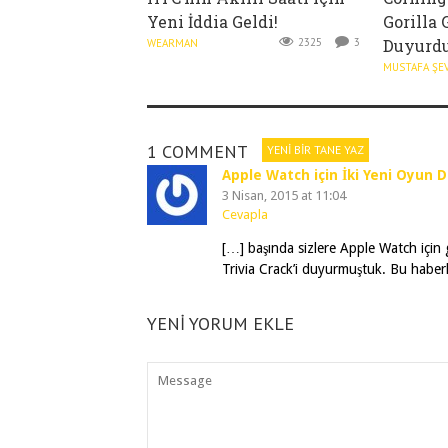
Yeni İddia Geldi!
Gorilla 
2325
3
Duyurdu
WEARMAN
MUSTAFA ŞE
1 COMMENT
YENI BIR TANE YAZ
Apple Watch için İki Yeni Oyun 
3 Nisan, 2015 at 11:04
Cevapla
[…] başında sizlere Apple Watch için g
Trivia Crack’i duyurmuştuk. Bu haber
YENI YORUM EKLE