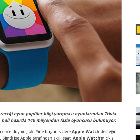
öreceği oyun popüler bilgi yarışması oyunlarından Trivia
n hali hazırda 140 milyondan fazla oyuncusu bulunuyor.
a önce duymuştuk. Yine bugün sizlere
Apple Watch
desteğini
imdi ise Apple tarafından akıllı saati
Apple Watch
‘ın çıkış