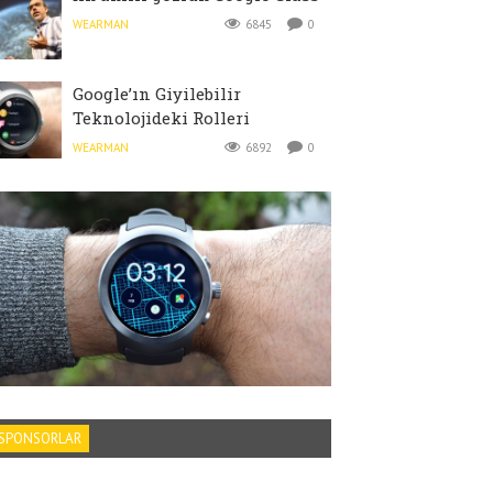
WEARMAN
6845
0
Google’ın Giyilebilir
Teknolojideki Rolleri
WEARMAN
6892
0
SPONSORLAR