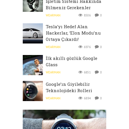
İşletim Sistemi Hakkında
Bilmeniz Gerekenler
WEARMAN
8506
0
Tesla’yı Hedef Alan
Hackerlar, ‘Elon Modu’nu
Ortaya Çıkardı!
WEARMAN
6976
0
İlk akıllı gözlük Google
Glass
WEARMAN
6851
0
Google’ın Giyilebilir
Teknolojideki Rolleri
WEARMAN
6894
0