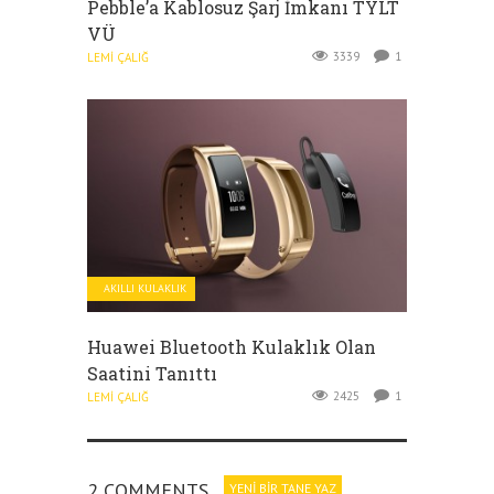
Pebble’a Kablosuz Şarj İmkanı TYLT
VÜ
3339
1
LEMI ÇALIĞ
AKILLI KULAKLIK
Huawei Bluetooth Kulaklık Olan
Saatini Tanıttı
2425
1
LEMI ÇALIĞ
2 COMMENTS
YENI BIR TANE YAZ