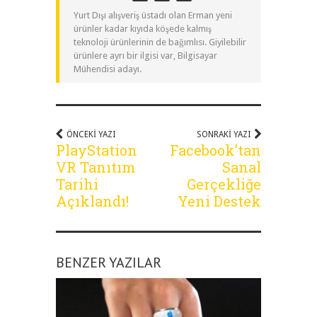
Yurt Dışı alışveriş üstadı olan Erman yeni
ürünler kadar kıyıda köşede kalmış
teknoloji ürünlerinin de bağımlısı. Giyilebilir
ürünlere ayrı bir ilgisi var, Bilgisayar
Mühendisi adayı.
ÖNCEKI YAZI
SONRAKI YAZI
PlayStation
Facebook’tan
VR Tanıtım
Sanal
Tarihi
Gerçekliğe
Açıklandı!
Yeni Destek
BENZER YAZILAR