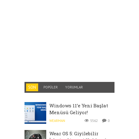
SON
POPÜLER
YORUMLAR
Windows 11’e Yeni Başlat
Menüsü Geliyor!
WEARMAN
5562
0
Wear OS 5: Giyilebilir