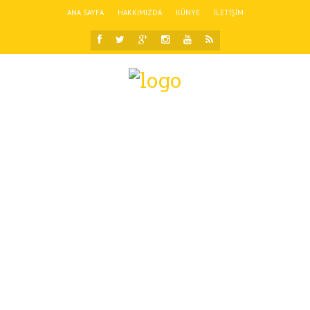
ANA SAYFA
HAKKIMIZDA
KÜNYE
İLETIŞIM