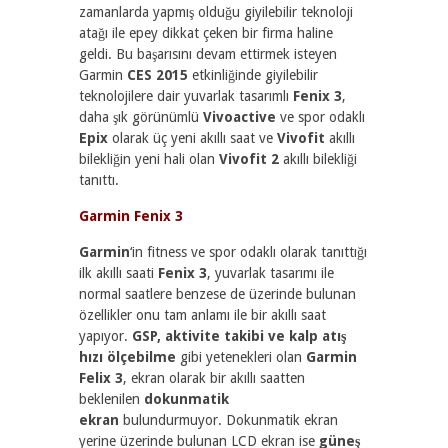
zamanlarda yapmış olduğu giyilebilir teknoloji
atağı ile epey dikkat çeken bir firma haline
geldi. Bu başarısını devam ettirmek isteyen
Garmin
CES 2015
etkinliğinde giyilebilir
teknolojilere dair yuvarlak tasarımlı
Fenix 3
,
daha şık görünümlü
Vivoactive
ve spor odaklı
Epix
olarak üç yeni akıllı saat ve
Vivofit
akıllı
bilekliğin yeni hali olan
Vivofit 2
akıllı bilekliği
tanıttı.
Garmin Fenix 3
Garmin
‘in fitness ve spor odaklı olarak tanıttığı
ilk akıllı saati
Fenix 3
, yuvarlak tasarımı ile
normal saatlere benzese de üzerinde bulunan
özellikler onu tam anlamı ile bir akıllı saat
yapıyor.
GSP, aktivite takibi ve kalp atış
hızı ölçebilme
gibi yetenekleri olan
Garmin
Felix 3
, ekran olarak bir akıllı saatten
beklenilen
dokunmatik
ekran
bulundurmuyor. Dokunmatik ekran
yerine üzerinde bulunan LCD ekran ise
güneş