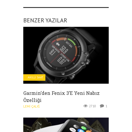
BENZER YAZILAR
AKILLI SAAT
Garmin’den Fenix 3’e Yeni Nabız
Özelliği
2710
1
LEMI ÇALIĞ