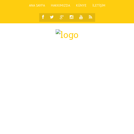
ANA SAYFA
HAKKIMIZDA
KÜNYE
İLETIŞIM