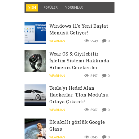
SON
POPÜLER
YORUMLAR
Windows 11’e Yeni Başlat
Menüsü Geliyor!
WEARMAN
5549
0
Wear OS 5: Giyilebilir
İşletim Sistemi Hakkında
Bilmeniz Gerekenler
WEARMAN
8497
0
Tesla’yı Hedef Alan
Hackerlar, ‘Elon Modu’nu
Ortaya Çıkardı!
WEARMAN
6967
0
İlk akıllı gözlük Google
Glass
WEARMAN
6845
0