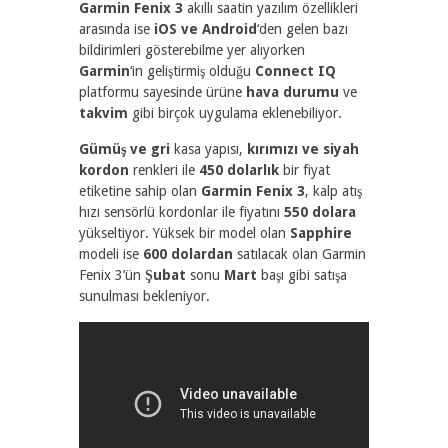
Garmin Fenix 3
akıllı saatin yazılım özellikleri
arasında ise
iOS ve Android
‘den gelen bazı
bildirimleri gösterebilme yer alıyorken
Garmin
‘in geliştirmiş olduğu
Connect IQ
platformu sayesinde ürüne
hava durumu
ve
takvim
gibi birçok uygulama eklenebiliyor.
Gümüş ve gri
kasa yapısı,
kırımızı ve siyah
kordon
renkleri ile
450 dolarlık
bir fiyat
etiketine sahip olan
Garmin Fenix 3
, kalp atış
hızı sensörlü kordonlar ile fiyatını
550 dolara
yükseltiyor. Yüksek bir model olan
Sapphire
modeli ise
600 dolardan
satılacak olan Garmin
Fenix 3’ün
Şubat
sonu
Mart
başı gibi satışa
sunulması bekleniyor.