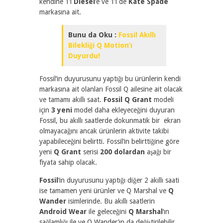
kendine 1’i
Diesel
‘e ve 1’i de
Kate Spade
markasına ait.
Bunu da Oku :
Fossil Akıllı
Bilekliği Q Motion’ı
Duyurdu!
Fossil’in duyurusunu yaptığı bu ürünlerin kendi
markasına ait olanları Fossil Q ailesine ait olacak
ve tamamı akıllı saat.
Fossil Q Grant
modeli
için
3 yeni
model daha ekleyeceğini duyuran
Fossil, bu akıllı saatlerde dokunmatik bir ekran
olmayacağını ancak ürünlerin aktivite takibi
yapabileceğini belirtti. Fossil’in belirttiğine göre
yeni
Q Grant
serisi
200 dolardan
aşağı bir
fiyata sahip olacak.
Fossil
‘in duyurusunu yaptığı diğer 2 akıllı saati
ise tamamen yeni ürünler ve Q Marshal ve
Q
Wander
isimlerinde. Bu akıllı saatlerin
Android Wear
ile geleceğini
Q Marshal
‘ın
sağlamlığı ile ve Q Wander’ın da değiştirilebilir