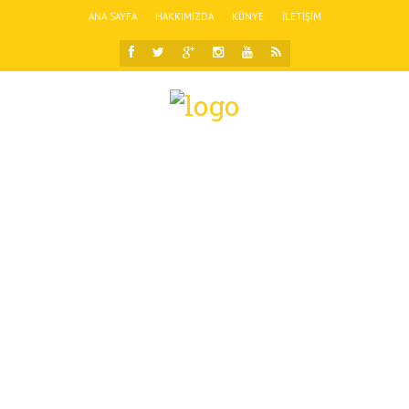
ANA SAYFA
HAKKIMIZDA
KÜNYE
İLETIŞIM