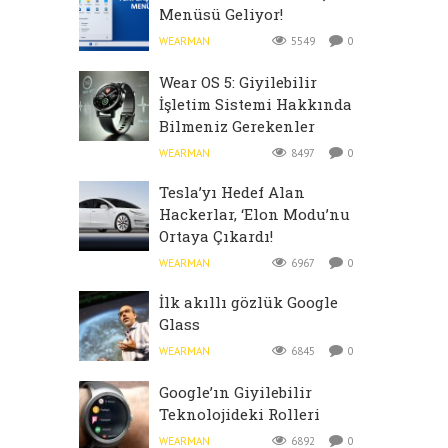
Menüsü Geliyor!
WEARMAN
5549
0
Wear OS 5: Giyilebilir
İşletim Sistemi Hakkında
Bilmeniz Gerekenler
WEARMAN
8497
0
Tesla’yı Hedef Alan
Hackerlar, ‘Elon Modu’nu
Ortaya Çıkardı!
WEARMAN
6967
0
İlk akıllı gözlük Google
Glass
WEARMAN
6845
0
Google’ın Giyilebilir
Teknolojideki Rolleri
WEARMAN
6892
0