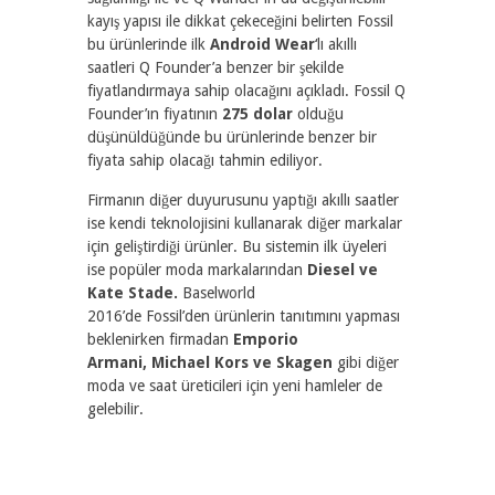
kayış yapısı ile dikkat çekeceğini belirten Fossil
bu ürünlerinde ilk
Android Wear
‘lı akıllı
saatleri Q Founder’a benzer bir şekilde
fiyatlandırmaya sahip olacağını açıkladı. Fossil Q
Founder’ın fiyatının
275 dolar
olduğu
düşünüldüğünde bu ürünlerinde benzer bir
fiyata sahip olacağı tahmin ediliyor.
Firmanın diğer duyurusunu yaptığı akıllı saatler
ise kendi teknolojisini kullanarak diğer markalar
için geliştirdiği ürünler. Bu sistemin ilk üyeleri
ise popüler moda markalarından
Diesel ve
Kate Stade.
Baselworld
2016’de Fossil’den ürünlerin tanıtımını yapması
beklenirken firmadan
Emporio
Armani, Michael Kors ve Skagen
gibi diğer
moda ve saat üreticileri için yeni hamleler de
gelebilir.