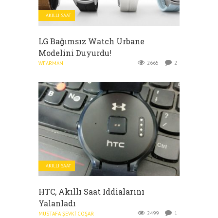
AKILLI SAAT
LG Bağımsız Watch Urbane
Modelini Duyurdu!
2665
2
WEARMAN
AKILLI SAAT
HTC, Akıllı Saat Iddialarını
Yalanladı
2499
1
MUSTAFA ŞEVKI COŞAR