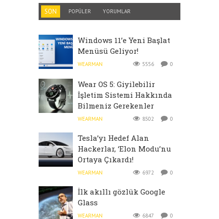
SON
POPÜLER
YORUMLAR
Windows 11’e Yeni Başlat
Menüsü Geliyor!
WEARMAN
5556
0
Wear OS 5: Giyilebilir
İşletim Sistemi Hakkında
Bilmeniz Gerekenler
WEARMAN
8502
0
Tesla’yı Hedef Alan
Hackerlar, ‘Elon Modu’nu
Ortaya Çıkardı!
WEARMAN
6972
0
İlk akıllı gözlük Google
Glass
WEARMAN
6847
0