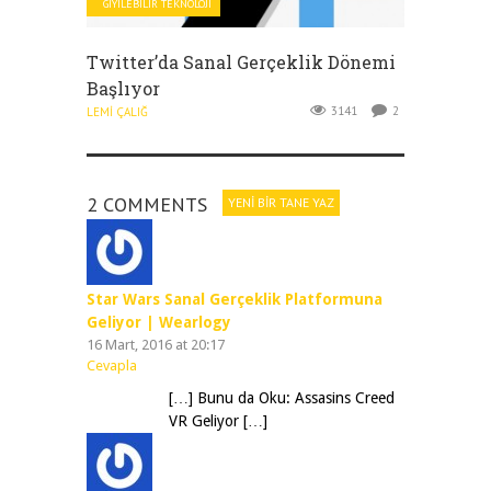
GIYILEBILIR TEKNOLOJI
Twitter’da Sanal Gerçeklik Dönemi
Başlıyor
3141
2
LEMI ÇALIĞ
2 COMMENTS
YENI BIR TANE YAZ
Star Wars Sanal Gerçeklik Platformuna
Geliyor | Wearlogy
16 Mart, 2016 at 20:17
Cevapla
[…] Bunu da Oku: Assasins Creed
VR Geliyor […]