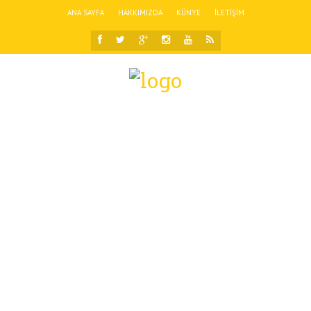
ANA SAYFA
HAKKIMIZDA
KÜNYE
İLETIŞIM