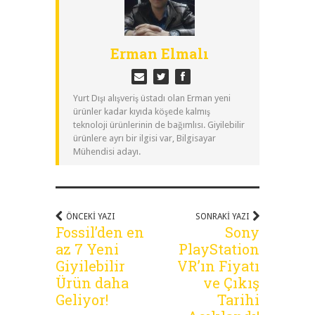
Erman Elmalı
Yurt Dışı alışveriş üstadı olan Erman yeni
ürünler kadar kıyıda köşede kalmış
teknoloji ürünlerinin de bağımlısı. Giyilebilir
ürünlere ayrı bir ilgisi var, Bilgisayar
Mühendisi adayı.
ÖNCEKI YAZI
SONRAKI YAZI
Fossil’den en
Sony
az 7 Yeni
PlayStation
Giyilebilir
VR’ın Fiyatı
Ürün daha
ve Çıkış
Geliyor!
Tarihi