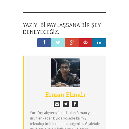
YAZIYI BI PAYLAŞSANA BIR ŞEY
DENEYECEĞIZ.
Erman Elmalı
Yurt Dışı alışveriş üstadı olan Erman yeni
ürünler kadar kıyıda köşede kalmış
teknoloji ürünlerinin de bağımlısı. Giyilebilir