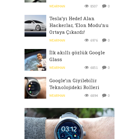
WEARMAN
8507
0
Tesla’yı Hedef Alan
Hackerlar, ‘Elon Modu’nu
Ortaya Çıkardı!
WEARMAN
6976
0
İlk akıllı gözlük Google
Glass
WEARMAN
6851
0
Google’ın Giyilebilir
Teknolojideki Rolleri
WEARMAN
6894
0