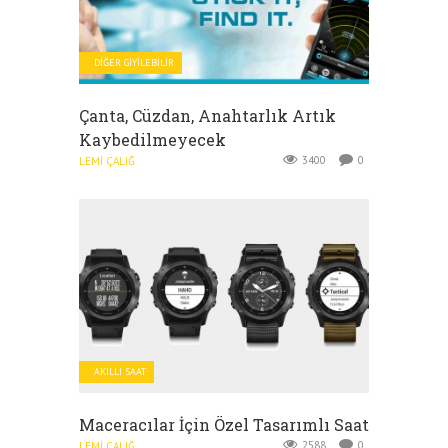
DIĞER GIYILEBILIR
Çanta, Cüzdan, Anahtarlık Artık
Kaybedilmeyecek
3400
0
LEMI ÇALIĞ
AKILLI SAAT
Maceracılar İçin Özel Tasarımlı Saat
2588
0
LEMI ÇALIĞ