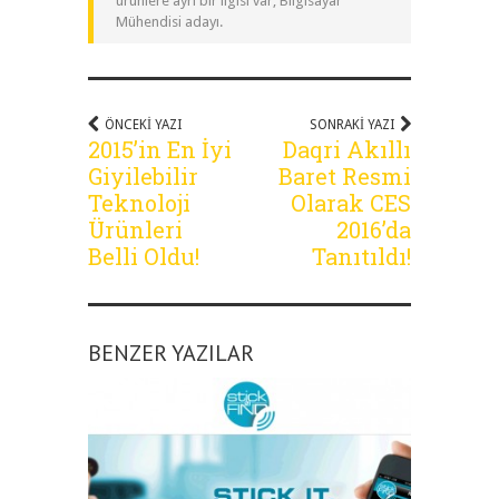
ürünlere ayrı bir ilgisi var, Bilgisayar
Mühendisi adayı.
ÖNCEKI YAZI
SONRAKI YAZI
2015’in En İyi
Daqri Akıllı
Giyilebilir
Baret Resmi
Teknoloji
Olarak CES
Ürünleri
2016’da
Belli Oldu!
Tanıtıldı!
BENZER YAZILAR