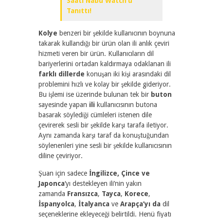
Saati Nabu Watch’u
Tanıttı!
Kolye
benzeri bir şekilde kullanıcının boynuna
takarak kullandığı bir ürün olan ili anlık çeviri
hizmeti veren bir ürün. Kullanıcıların dil
bariyerlerini ortadan kaldırmaya odaklanan ili
farklı dillerde
konuşan iki kişi arasındaki dil
problemini hızlı ve kolay bir şekilde gideriyor.
Bu işlemi ise üzerinde bulunan tek bir
buton
sayesinde yapan
ili
kullanıcısının butona
basarak söylediği cümleleri istenen dile
çevirerek sesli bir şekilde karşı tarafa iletiyor.
Aynı zamanda karşı taraf da konuştuğundan
söylenenleri yine sesli bir şekilde kullanıcısının
diline çeviriyor.
Şuan için sadece
İngilizce, Çince ve
Japonca
‘yı destekleyen ili’nin yakın
zamanda
Fransızca
,
Tayca
,
Korece
,
İspanyolca
,
İtalyanca
ve
Arapça’yı da
dil
seçeneklerine ekleyeceği belirtildi. Henü fiyatı