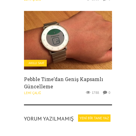
AKILLI SAAT
Pebble Time’dan Geniş Kapsamlı
Güncelleme
1788
0
LEMI ÇALIĞ
YORUM YAZILMAMIŞ
YENI BIR TANE YAZ