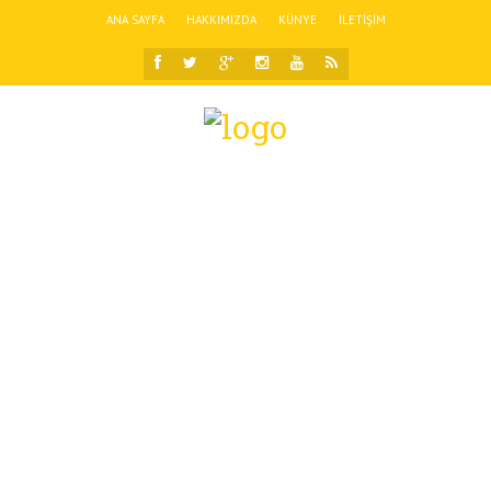
ANA SAYFA
HAKKIMIZDA
KÜNYE
İLETIŞIM