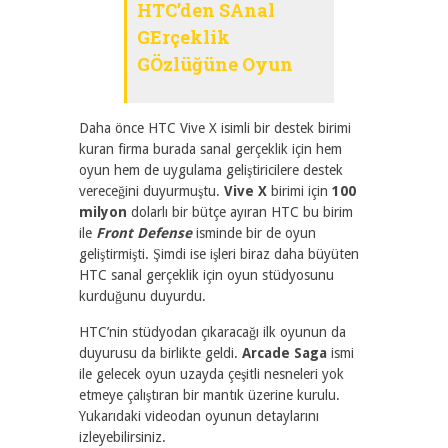
HTC’den SAnal
GErçeklik
GÖzlüğüne Oyun
Daha önce HTC Vive X isimli bir destek birimi
kuran firma burada sanal gerçeklik için hem
oyun hem de uygulama geliştiricilere destek
vereceğini duyurmuştu.
Vive X
birimi için
100
milyon
dolarlı bir bütçe ayıran HTC bu birim
ile
Front Defense
isminde bir de oyun
geliştirmişti. Şimdi ise işleri biraz daha büyüten
HTC sanal gerçeklik için oyun stüdyosunu
kurduğunu duyurdu.
HTC’nin stüdyodan çıkaracağı ilk oyunun da
duyurusu da birlikte geldi.
Arcade Saga
ismi
ile gelecek oyun uzayda çeşitli nesneleri yok
etmeye çalıştıran bir mantık üzerine kurulu.
Yukarıdaki videodan oyunun detaylarını
izleyebilirsiniz.