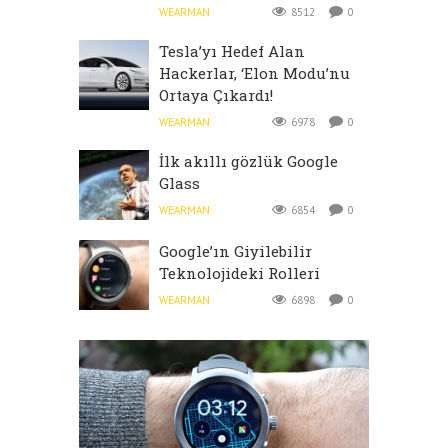
WEARMAN
8512
0
Tesla’yı Hedef Alan
Hackerlar, ‘Elon Modu’nu
Ortaya Çıkardı!
WEARMAN
6978
0
İlk akıllı gözlük Google
Glass
WEARMAN
6854
0
Google’ın Giyilebilir
Teknolojideki Rolleri
WEARMAN
6898
0