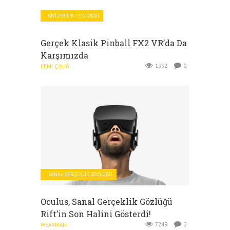
GIYILEBILIR TEKNOLOJI
Gerçek Klasik Pinball FX2 VR’da Da
Karşımızda
1992
0
LEMI ÇALIĞ
SANAL GERÇEKLIK GÖZLÜĞÜ
Oculus, Sanal Gerçeklik Gözlüğü
Rift’in Son Halini Gösterdi!
7249
2
WEARMAN