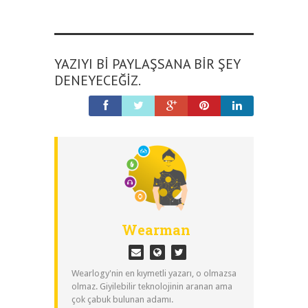
YAZIYI BI PAYLAŞSANA BIR ŞEY
DENEYECEĞIZ.
Wearman
Wearlogy'nin en kıymetli yazarı, o olmazsa
olmaz. Giyilebilir teknolojinin aranan ama
çok çabuk bulunan adamı.