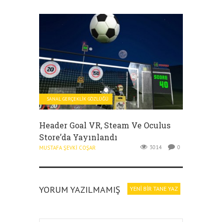
SANAL GERÇEKLIK GÖZLÜĞÜ
Header Goal VR, Steam Ve Oculus
Store’da Yayınlandı
3014
0
MUSTAFA ŞEVKI COŞAR
YORUM YAZILMAMIŞ
YENI BIR TANE YAZ