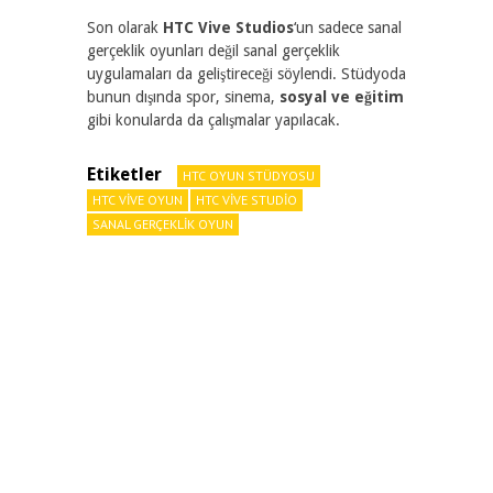
Son olarak
HTC Vive Studios
‘un sadece sanal
gerçeklik oyunları değil sanal gerçeklik
uygulamaları da geliştireceği söylendi. Stüdyoda
bunun dışında spor, sinema,
sosyal ve eğitim
gibi konularda da çalışmalar yapılacak.
Etiketler
HTC OYUN STÜDYOSU
HTC VIVE OYUN
HTC VIVE STUDIO
SANAL GERÇEKLIK OYUN