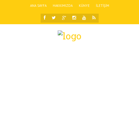
ANA SAYFA
HAKKIMIZDA
KÜNYE
İLETIŞIM