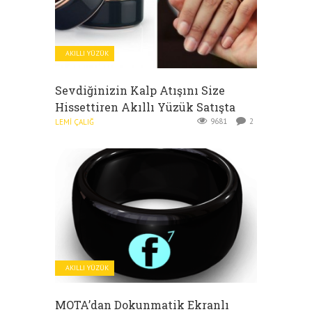
AKILLI YÜZÜK
Sevdiğinizin Kalp Atışını Size
Hissettiren Akıllı Yüzük Satışta
9681
2
LEMI ÇALIĞ
AKILLI YÜZÜK
MOTA’dan Dokunmatik Ekranlı