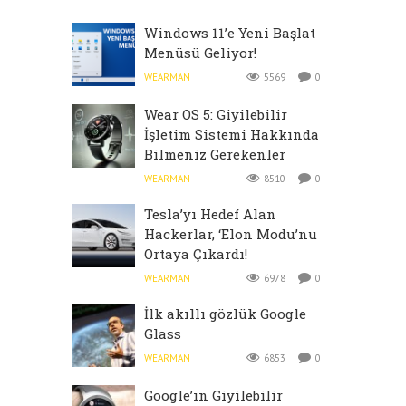
Windows 11’e Yeni Başlat
Menüsü Geliyor!
WEARMAN
5569
0
Wear OS 5: Giyilebilir
İşletim Sistemi Hakkında
Bilmeniz Gerekenler
WEARMAN
8510
0
Tesla’yı Hedef Alan
Hackerlar, ‘Elon Modu’nu
Ortaya Çıkardı!
WEARMAN
6978
0
İlk akıllı gözlük Google
Glass
WEARMAN
6853
0
Google’ın Giyilebilir