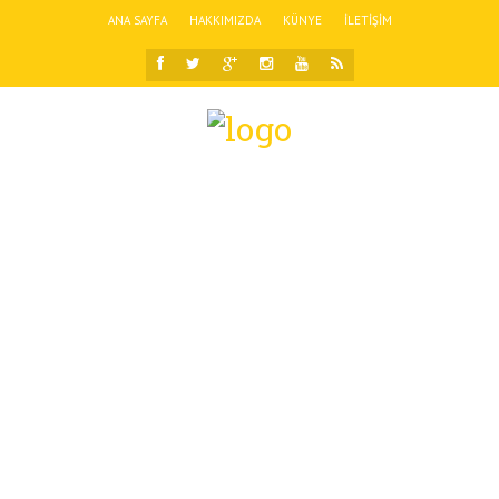
ANA SAYFA
HAKKIMIZDA
KÜNYE
İLETIŞIM