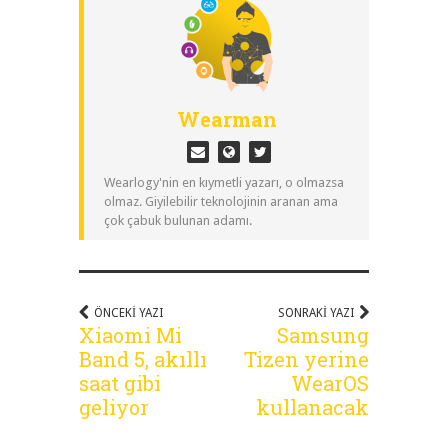
Wearman
Wearlogy'nin en kıymetli yazarı, o olmazsa
olmaz. Giyilebilir teknolojinin aranan ama
çok çabuk bulunan adamı.
ÖNCEKI YAZI
SONRAKI YAZI
Xiaomi Mi
Samsung
Band 5, akıllı
Tizen yerine
saat gibi
WearOS
geliyor
kullanacak