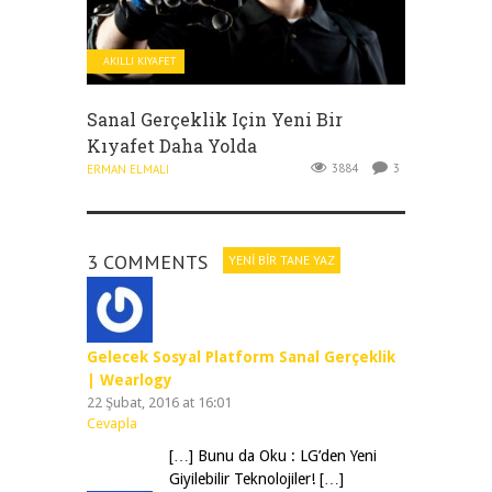
AKILLI KIYAFET
Sanal Gerçeklik Için Yeni Bir
Kıyafet Daha Yolda
3884
3
ERMAN ELMALI
3 COMMENTS
YENI BIR TANE YAZ
Gelecek Sosyal Platform Sanal Gerçeklik
| Wearlogy
22 Şubat, 2016 at 16:01
Cevapla
[…] Bunu da Oku : LG’den Yeni
Giyilebilir Teknolojiler! […]