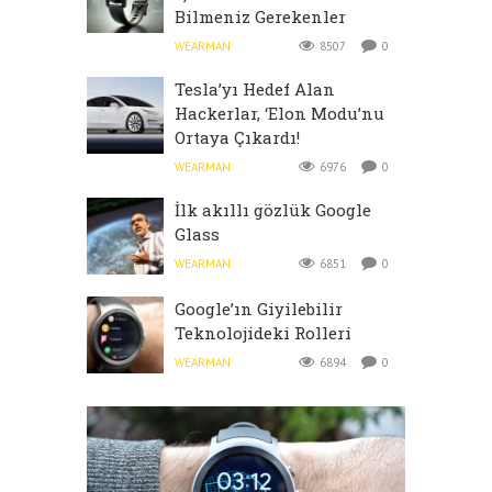
Bilmeniz Gerekenler
WEARMAN
8507
0
Tesla’yı Hedef Alan
Hackerlar, ‘Elon Modu’nu
Ortaya Çıkardı!
WEARMAN
6976
0
İlk akıllı gözlük Google
Glass
WEARMAN
6851
0
Google’ın Giyilebilir
Teknolojideki Rolleri
WEARMAN
6894
0