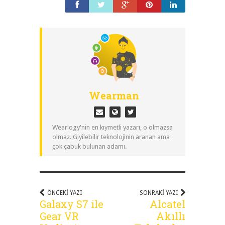
Wearman
Wearlogy'nin en kıymetli yazarı, o olmazsa
olmaz. Giyilebilir teknolojinin aranan ama
çok çabuk bulunan adamı.
ÖNCEKI YAZI
SONRAKI YAZI
Galaxy S7 ile
Alcatel
Gear VR
Akıllı