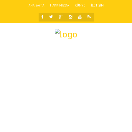
ANA SAYFA
HAKKIMIZDA
KÜNYE
İLETIŞIM