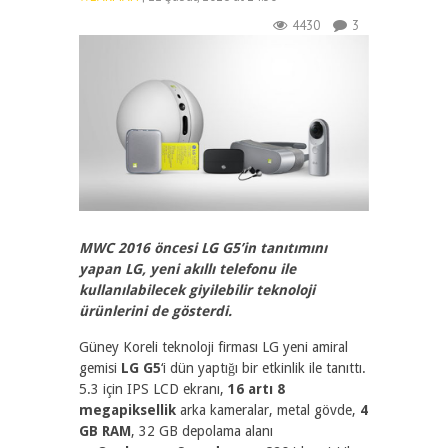
4430
3
MWC 2016 öncesi LG G5’in tanıtımını
yapan LG, yeni akıllı telefonu ile
kullanılabilecek giyilebilir teknoloji
ürünlerini de gösterdi.
Güney Koreli teknoloji firması LG yeni amiral
gemisi
LG G5
‘i dün yaptığı bir etkinlik ile tanıttı.
5.3 için IPS LCD ekranı,
16 artı 8
megapiksellik
arka kameralar, metal gövde,
4
GB RAM
, 32 GB depolama alanı