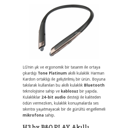
LG’nin şık ve ergonomik bir tasarım ile ortaya
çıkardığı
Tone Platinum
akıllı kulaklık Harman
Kardon ortaklığı ile geliştirilmiş bir ürün. Boyuna
takılarak kullanılan bu akıllı kulaklık
Bluetooth
teknolojisine sahip ve
kablosuz
bir yapıda.
Kulaklıklar
24-bit audio
desteği ile kaliteden
ödün vermezken, kulaklık konuşmalarda ses
sıkıntısı yaşatmayacak bir de gürültü engellemeli
mikrofona
sahip.
H3 by B&O PLAY Akıllı