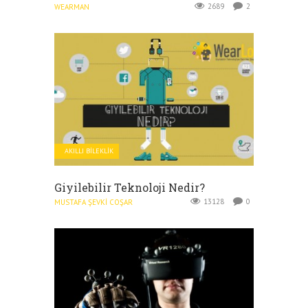
2689
2
WEARMAN
AKILLI BILEKLIK
Giyilebilir Teknoloji Nedir?
13128
0
MUSTAFA ŞEVKI COŞAR