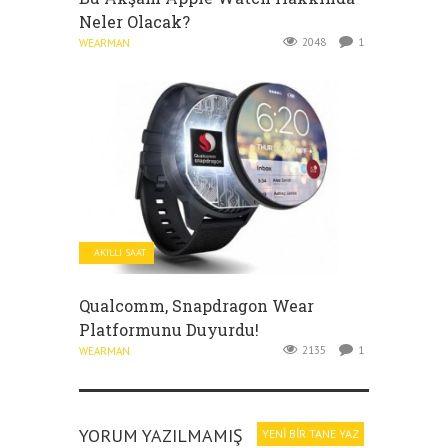
Neler Olacak?
2048
1
WEARMAN
AKILLI SAAT
Qualcomm, Snapdragon Wear
Platformunu Duyurdu!
2135
1
WEARMAN
YORUM YAZILMAMIŞ
YENI BIR TANE YAZ