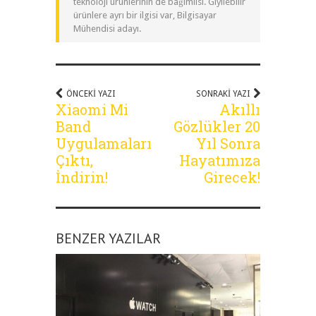
teknoloji ürünlerinin de bağımlısı. Giyilebilir
ürünlere ayrı bir ilgisi var, Bilgisayar
Mühendisi adayı.
ÖNCEKI YAZI
SONRAKI YAZI
Xiaomi Mi
Akıllı
Band
Gözlükler 20
Uygulamaları
Yıl Sonra
Çıktı,
Hayatımıza
İndirin!
Girecek!
BENZER YAZILAR