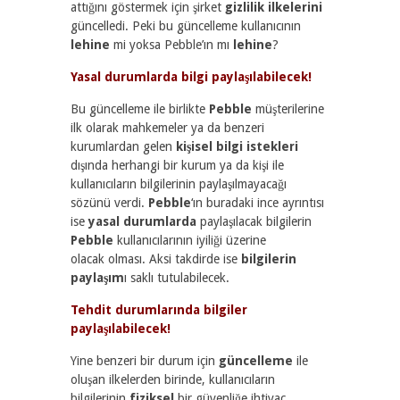
attığını göstermek için şirket
gizlilik ilkelerini
güncelledi. Peki bu güncelleme kullanıcının
lehine
mi yoksa Pebble’ın mı
lehine
?
Yasal durumlarda bilgi paylaşılabilecek!
Bu güncelleme ile birlikte
Pebble
müşterilerine
ilk olarak mahkemeler ya da benzeri
kurumlardan gelen
kişisel bilgi istekleri
dışında herhangi bir kurum ya da kişi ile
kullanıcıların bilgilerinin paylaşılmayacağı
sözünü verdi.
Pebble
‘ın buradaki ince ayrıntısı
ise
yasal durumlarda
paylaşılacak bilgilerin
Pebble
kullanıcılarının iyiliği üzerine
olacak olması. Aksi takdirde ise
bilgilerin
paylaşım
ı saklı tutulabilecek.
Tehdit durumlarında bilgiler
paylaşılabilecek!
Yine benzeri bir durum için
güncelleme
ile
oluşan ilkelerden birinde, kullanıcıların
bilgilerinin
fiziksel
bir güvenliğe ihtiyaç