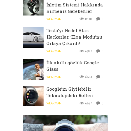
İşletim Sistemi Hakkında
Bilmeniz Gerekenler
WEARMAN
8510
0
Tesla’yı Hedef Alan
Hackerlar, ‘Elon Modu’nu
Ortaya Çıkardı!
WEARMAN
6978
0
İlk akıllı gözlük Google
Glass
WEARMAN
6854
0
Google’ın Giyilebilir
Teknolojideki Rolleri
WEARMAN
6897
0