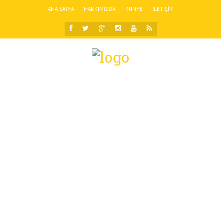
ANA SAYFA
HAKKIMIZDA
KÜNYE
İLETIŞIM