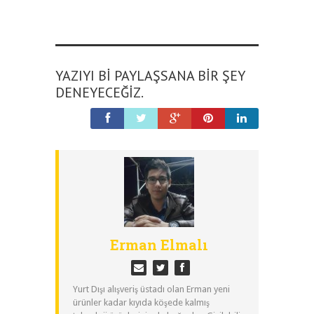
YAZIYI BI PAYLAŞSANA BIR ŞEY
DENEYECEĞIZ.
Erman Elmalı
Yurt Dışı alışveriş üstadı olan Erman yeni
ürünler kadar kıyıda köşede kalmış