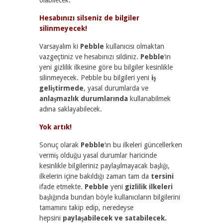
olabilecek.
Hesabınızı silseniz de bilgiler
silinmeyecek!
Varsayalım ki
Pebble
kullanıcısı olmaktan
vazgeçtiniz ve hesabınızı sildiniz.
Pebble
‘ın
yeni gizlilik ilkesine göre bu bilgiler kesinlikle
silinmeyecek. Pebble bu bilgileri yeni
iş
geliştirmede
, yasal durumlarda ve
anlaşmazlık durumlarında
kullanabilmek
adına saklayabilecek.
Yok artık!
Sonuç olarak
Pebble
‘ın bu ilkeleri güncellerken
vermiş olduğu yasal durumlar haricinde
kesinlikle bilgileriniz paylaşılmayacak başlığı,
ilkelerin içine bakıldığı zaman tam da
tersini
ifade etmekte.
Pebble
yeni
gizlilik ilkeleri
başlığında bundan böyle kullanıcıların bilgilerini
tamamını takip edip, neredeyse
hepsini
paylaşabilecek ve satabilecek.