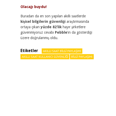
Olacağı buydu!
Buradan da en son yapılan akıllı saatlerde
kişisel bilgilerin güvenliği
araştırmasında
ortaya çıkan
yüzde 82’lik
hayır şirketlere
güvenmiyoruz cevabı
Pebble
‘ın da gösterdiği
üzere doğrulanmış oldu.
Etiketler
AKILLI SAAT BILGI PAYLAŞIMI
AKILLI SAAT KULLANICI GÜVENLIĞI
BILGI PAYLAŞIMI