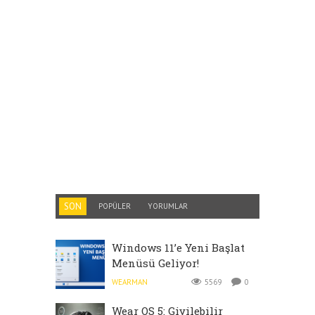
SON
POPÜLER
YORUMLAR
Windows 11’e Yeni Başlat
Menüsü Geliyor!
WEARMAN
5569
0
Wear OS 5: Giyilebilir