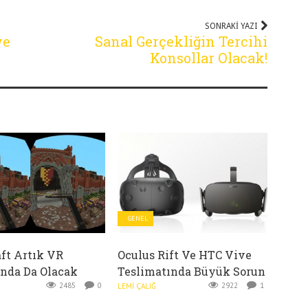
SONRAKI YAZI
ve
Sanal Gerçekliğin Tercihi
Konsollar Olacak!
GENEL
ft Artık VR
Oculus Rift Ve HTC Vive
nda Da Olacak
Teslimatında Büyük Sorun
2485
0
2922
1
LEMI ÇALIĞ