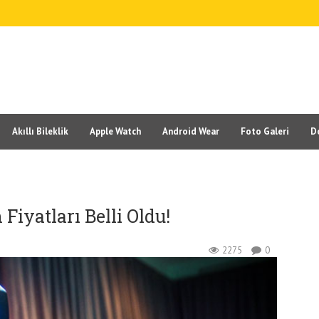
Akıllı Bileklik
Apple Watch
Android Wear
Foto Galeri
D
Fiyatları Belli Oldu!
2275
0