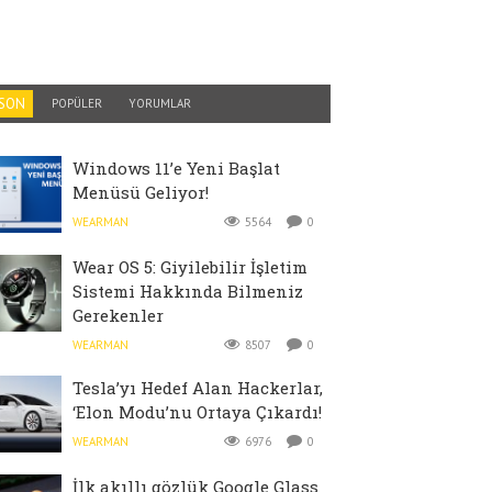
SON
POPÜLER
YORUMLAR
Windows 11’e Yeni Başlat
Menüsü Geliyor!
WEARMAN
5564
0
Wear OS 5: Giyilebilir İşletim
Sistemi Hakkında Bilmeniz
Gerekenler
WEARMAN
8507
0
Tesla’yı Hedef Alan Hackerlar,
‘Elon Modu’nu Ortaya Çıkardı!
WEARMAN
6976
0
İlk akıllı gözlük Google Glass