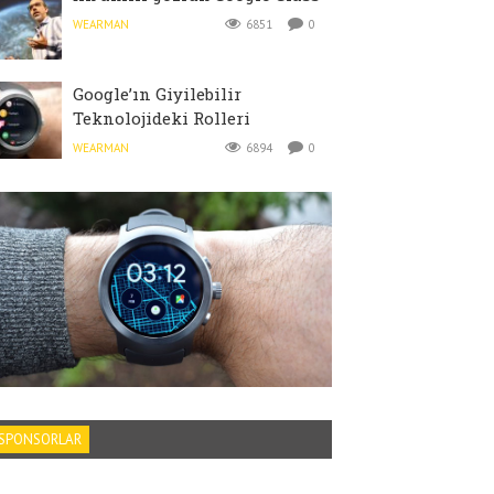
WEARMAN
6851
0
Google’ın Giyilebilir
Teknolojideki Rolleri
WEARMAN
6894
0
SPONSORLAR