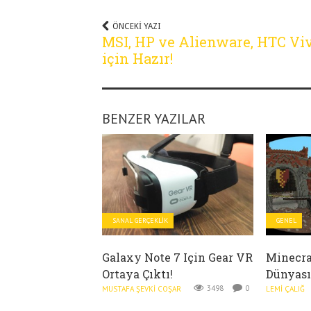
ÖNCEKI YAZI
MSI, HP ve Alienware, HTC Vi
için Hazır!
BENZER YAZILAR
SANAL GERÇEKLIK
GENEL
Galaxy Note 7 Için Gear VR
Minecra
Ortaya Çıktı!
Dünyası
3498
0
MUSTAFA ŞEVKI COŞAR
LEMI ÇALIĞ