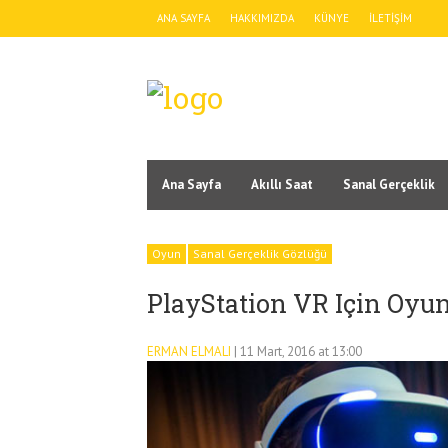
ANA SAYFA
HAKKIMIZDA
KÜNYE
İLETIŞIM
Ana Sayfa
Akıllı Saat
Sanal Gerçeklik
Oyun
Sanal Gerçeklik Gözlüğü
PlayStation VR Için Oyun 
ERMAN ELMALI
| 11 Mart, 2016 at 13:00