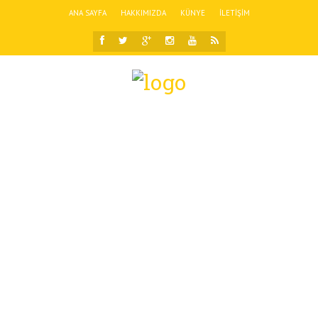
ANA SAYFA
HAKKIMIZDA
KÜNYE
İLETIŞIM