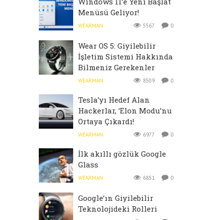
Windows 11’e Yeni Başlat
Menüsü Geliyor!
WEARMAN
5567
0
Wear OS 5: Giyilebilir
İşletim Sistemi Hakkında
Bilmeniz Gerekenler
WEARMAN
8509
0
Tesla’yı Hedef Alan
Hackerlar, ‘Elon Modu’nu
Ortaya Çıkardı!
WEARMAN
6977
0
İlk akıllı gözlük Google
Glass
WEARMAN
6851
0
Google’ın Giyilebilir
Teknolojideki Rolleri