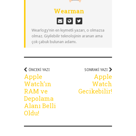
Wearman
Wearlogy'nin en kıymetli yazarı, o olmazsa
olmaz. Giyilebilir teknolojinin aranan ama
çok çabuk bulunan adamı.
ÖNCEKI YAZI
SONRAKI YAZI
Apple
Apple
Watch’ın
Watch
RAM ve
Gecikebilir!
Depolama
Alanı Belli
Oldu!