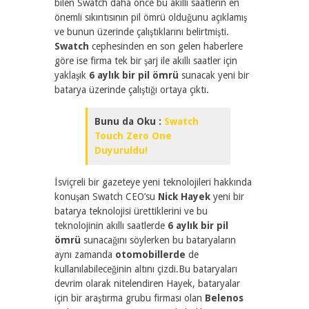
bilen Swatch daha önce bu akıllı saatlerin en
önemli sıkıntısının pil ömrü olduğunu açıklamış
ve bunun üzerinde çalıştıklarını belirtmişti.
Swatch
cephesinden en son gelen haberlere
göre ise firma tek bir şarj ile akıllı saatler için
yaklaşık
6 aylık bir pil ömrü
sunacak yeni bir
batarya üzerinde çalıştığı ortaya çıktı.
Bunu da Oku :
Swatch
Touch Zero One
Duyuruldu!
İsviçreli bir gazeteye yeni teknolojileri hakkında
konuşan Swatch CEO’su
Nick Hayek
yeni bir
batarya teknolojisi ürettiklerini ve bu
teknolojinin akıllı saatlerde
6 aylık bir pil
ömrü
sunacağını söylerken bu bataryaların
aynı zamanda
otomobillerde
de
kullanılabileceğinin altını çizdi.Bu bataryaları
devrim olarak nitelendiren Hayek, bataryalar
için bir araştırma grubu firması olan
Belenos