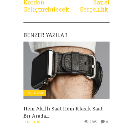
Kordon
Sanal
Geliştirebilecek!
Gerçeklik!
BENZER YAZILAR
AKILLI SAAT
Hem Akıllı Saat Hem Klasik Saat
Bir Arada…
2805
0
LEMI ÇALIĞ