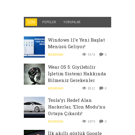
SON
POPÜLER
YORUMLAR
Windows 11’e Yeni Başlat
Menüsü Geliyor!
WEARMAN
5574
0
Wear OS 5: Giyilebilir
İşletim Sistemi Hakkında
Bilmeniz Gerekenler
WEARMAN
8512
0
Tesla’yı Hedef Alan
Hackerlar, ‘Elon Modu’nu
Ortaya Çıkardı!
WEARMAN
6979
0
İlk akıllı gözlük Google