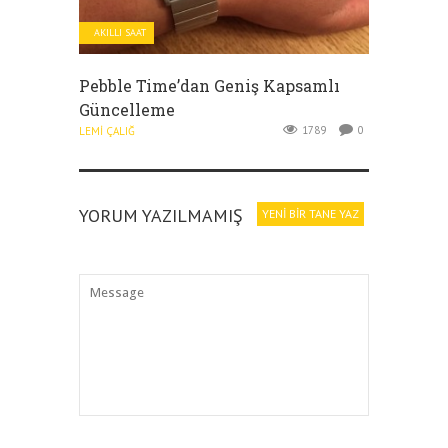
AKILLI SAAT
Pebble Time’dan Geniş Kapsamlı
Güncelleme
1789
0
LEMI ÇALIĞ
YORUM YAZILMAMIŞ
YENI BIR TANE YAZ