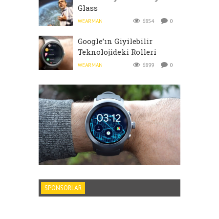
Glass
WEARMAN
6854
0
Google’ın Giyilebilir
Teknolojideki Rolleri
WEARMAN
6899
0
SPONSORLAR