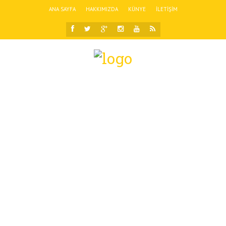
ANA SAYFA
HAKKIMIZDA
KÜNYE
İLETIŞIM