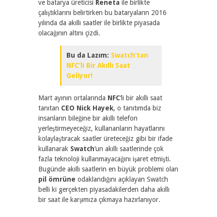
ve batarya üreticisi
Reneta
ile birlikte
çalıştıklarını belirtirken bu bataryaların 2016
yılında da akıllı saatler ile birlikte piyasada
olacağının altını çizdi.
Bu da Lazım:
Swatch’tan
NFC’li Bir Akıllı Saat
Geliyor!
Mart ayının ortalarında
NFC
‘li bir akıllı saat
tanıtan
CEO Nick Hayek
, o tanıtımda biz
insanların bileğine bir akıllı telefon
yerleştirmeyeceğiz, kullananların hayatlarını
kolaylaştıracak saatler üreteceğiz gibi bir ifade
kullanarak
Swatch
‘un akıllı saatlerinde çok
fazla teknoloji kullanmayacağını işaret etmişti.
Bugünde akıllı saatlerin en büyük problemi olan
pil ömrüne
odaklandığını açıklayan Swatch
belli ki gerçekten piyasadakilerden daha akıllı
bir saat ile karşımıza çıkmaya hazırlanıyor.