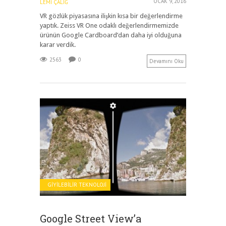
OCAK 9, 2016
LEMI ÇALIĞ
VR gözlük piyasasına ilişkin kısa bir değerlendirme
yaptık. Zeiss VR One odaklı değerlendirmemizde
ürünün Google Cardboard’dan daha iyi olduğuna
karar verdik.
2563
0
Devamını Oku
GIYILEBILIR TEKNOLOJI
Google Street View’a