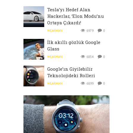
Tesla’yı Hedef Alan
Hackerlar, ‘Elon Modu’nu
Ortaya Çıkardı!
WEARMAN
6979
0
İlk akıllı gözlük Google
Glass
WEARMAN
6854
0
Google’ın Giyilebilir
Teknolojideki Rolleri
WEARMAN
6899
0