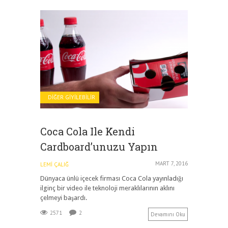
DIĞER GIYILEBILIR
Coca Cola Ile Kendi
Cardboard’unuzu Yapın
MART 7, 2016
LEMI ÇALIĞ
Dünyaca ünlü içecek firması Coca Cola yayınladığı
ilginç bir video ile teknoloji meraklılarının aklını
çelmeyi başardı.
2571
2
Devamını Oku