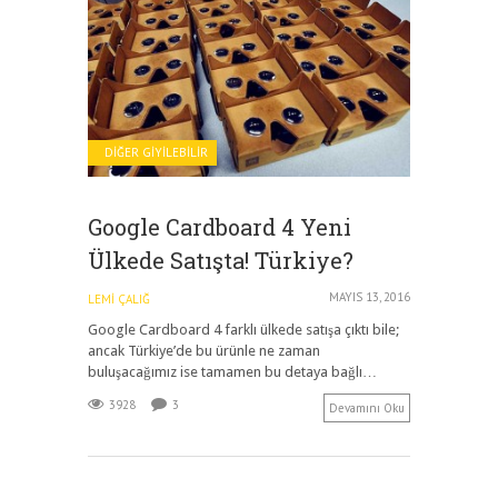
DIĞER GIYILEBILIR
Google Cardboard 4 Yeni
Ülkede Satışta! Türkiye?
MAYIS 13, 2016
LEMI ÇALIĞ
Google Cardboard 4 farklı ülkede satışa çıktı bile;
ancak Türkiye’de bu ürünle ne zaman
buluşacağımız ise tamamen bu detaya bağlı…
3928
3
Devamını Oku