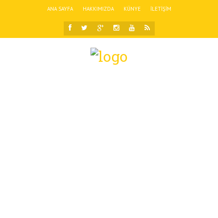
ANA SAYFA
HAKKIMIZDA
KÜNYE
İLETIŞIM