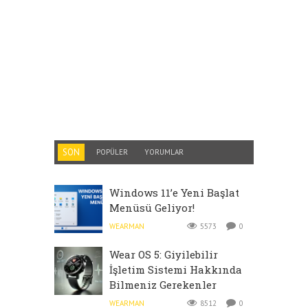
SON
POPÜLER
YORUMLAR
Windows 11’e Yeni Başlat
Menüsü Geliyor!
WEARMAN
5573
0
Wear OS 5: Giyilebilir
İşletim Sistemi Hakkında
Bilmeniz Gerekenler
WEARMAN
8512
0