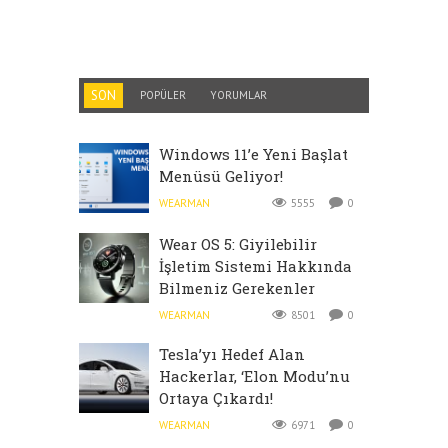
SON
POPÜLER
YORUMLAR
Windows 11’e Yeni Başlat
Menüsü Geliyor!
WEARMAN
5555
0
Wear OS 5: Giyilebilir
İşletim Sistemi Hakkında
Bilmeniz Gerekenler
WEARMAN
8501
0
Tesla’yı Hedef Alan
Hackerlar, ‘Elon Modu’nu
Ortaya Çıkardı!
WEARMAN
6971
0