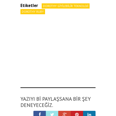
Etiketler
DOROTHY GIYILEBILIR TEKNOLOJI
DOROTHY RUBY
YAZIYI BI PAYLAŞSANA BIR ŞEY
DENEYECEĞIZ.