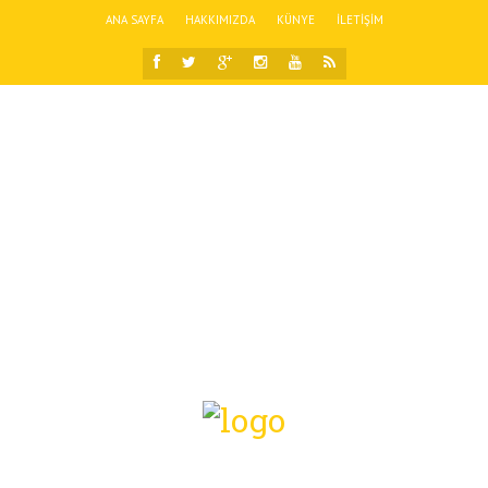
ANA SAYFA
HAKKIMIZDA
KÜNYE
İLETIŞIM