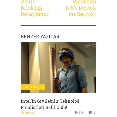
Akıllı
Wear’dan
Bilekliği
iOS’e Destek
Detaylandı!
mi Geliyor!
BENZER YAZILAR
AKILLI BILEKLIK
Intel’in Giyilebilir Teknoloji
Finalistleri Belli Oldu!
3964
2
WEARMAN