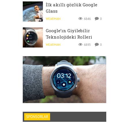
İlk akıllı gözlük Google
Glass
WEARMAN
6846
0
Google’ın Giyilebilir
Teknolojideki Rolleri
WEARMAN
6893
0
SPONSORLAR