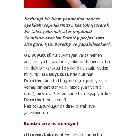
Herhangi bir işlem yapmadan sadece
ayakkabı topuklarınızı 3 kez tokuşturarak
bir taksi çağırmak ister miydiniz?
Cevabınız evet ise Dorothy projesi tam
size göre. İşte, Dorothy ve yapabilecekleri.
OZ Büyücüsü
‘nü duymayan varsa hemen
araştırmaya başlayabilir çünkü bu haberimiz bu
filmdeki bir karakter ile yakında alakalı. Neden
mi çünkü
OZ Büyücüsü
‘nde bulunan
Dorothy
karakteri bugün birçok projeye can
vermiş bir karakter ve elimizde şuan yeni bir
örneği mevcut. Peki bu karakter ne yapıyordu?
Dorothy
topuklarını
3
kez
tokuşturduğunda direk olarak eve
gidebiliyordu.
Bundan bize ne demeyin!
iStrategyLabs
isimli yenilikçi bir firma bu