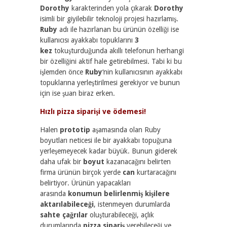
Dorothy
karakterinden yola çıkarak
Dorothy
isimli bir giyilebilir teknoloji projesi hazırlamış.
Ruby
adı ile hazırlanan bu ürünün özelliği ise
kullanıcısı ayakkabı topuklarını
3
kez
tokuşturduğunda akıllı telefonun herhangi
bir özelliğini aktif hale getirebilmesi. Tabi ki bu
işlemden önce
Ruby
‘nin kullanıcısının ayakkabı
topuklarına yerleştirilmesi gerekiyor ve bunun
için ise şuan biraz erken.
Hızlı pizza siparişi ve ödemesi!
Halen
prototip
aşamasında olan Ruby
boyutları neticesi ile bir ayakkabı topuğuna
yerleşemeyecek kadar büyük. Bunun giderek
daha ufak bir
boyut
kazanacağını belirten
firma ürünün birçok yerde
can
kurtaracağını
belirtiyor. Ürünün yapacakları
arasında
konumun belirlenmiş kişilere
aktarılabileceği
, istenmeyen durumlarda
sahte çağrılar
oluşturabileceği, açlık
durumlarında
pizza sipariş
verebileceği ve