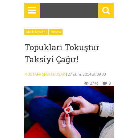
Akıllı Kıyafet
Dosya
Topukları Tokuştur
Taksiyi Çağır!
MUSTAFA ŞEVKI COŞAR
| 27 Ekim, 2014 at 09:00
2743
0