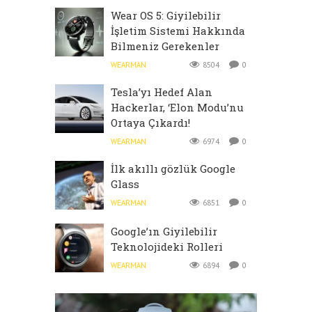
Wear OS 5: Giyilebilir
İşletim Sistemi Hakkında
Bilmeniz Gerekenler
WEARMAN
8504
0
Tesla’yı Hedef Alan
Hackerlar, ‘Elon Modu’nu
Ortaya Çıkardı!
WEARMAN
6974
0
İlk akıllı gözlük Google
Glass
WEARMAN
6851
0
Google’ın Giyilebilir
Teknolojideki Rolleri
WEARMAN
6894
0