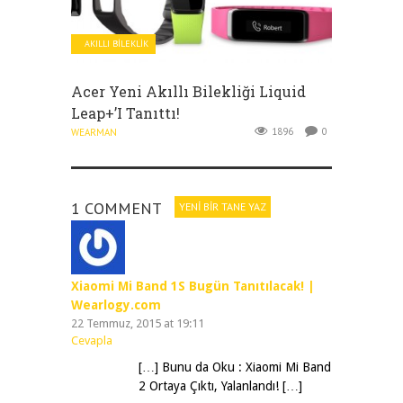
AKILLI BILEKLIK
Acer Yeni Akıllı Bilekliği Liquid
Leap+’ı Tanıttı!
1896
0
WEARMAN
1 COMMENT
YENI BIR TANE YAZ
Xiaomi Mi Band 1S Bugün Tanıtılacak! |
Wearlogy.com
22 Temmuz, 2015 at 19:11
Cevapla
[…] Bunu da Oku : Xiaomi Mi Band
2 Ortaya Çıktı, Yalanlandı! […]