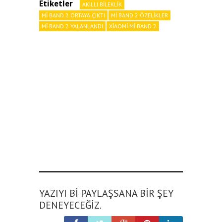
Etiketler
AKILLI BILEKLIK
MI BAND 2 ORTAYA ÇIKTI
MI BAND 2 ÖZELIKLER
MI BAND 2 YALANLANDI
XIAOMI MI BAND 2
YAZIYI BI PAYLAŞSANA BIR ŞEY
DENEYECEĞIZ.