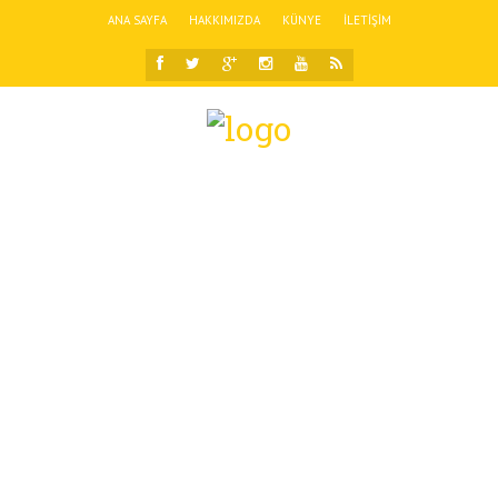
ANA SAYFA
HAKKIMIZDA
KÜNYE
İLETIŞIM