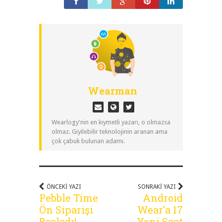
Wearman
Wearlogy'nin en kıymetli yazarı, o olmazsa
olmaz. Giyilebilir teknolojinin aranan ama
çok çabuk bulunan adamı.
ÖNCEKI YAZI
SONRAKI YAZI
Pebble Time
Android
Ön Siparişi
Wear’a 17
Başladı!
Yeni Saat