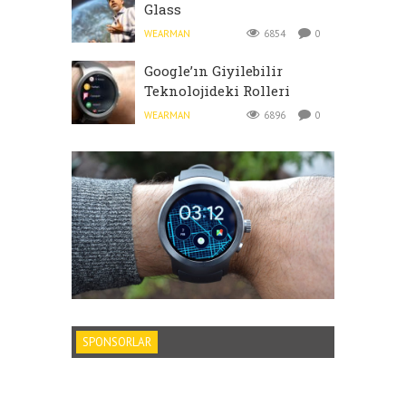
Glass
WEARMAN
6854
0
Google’ın Giyilebilir
Teknolojideki Rolleri
WEARMAN
6896
0
SPONSORLAR