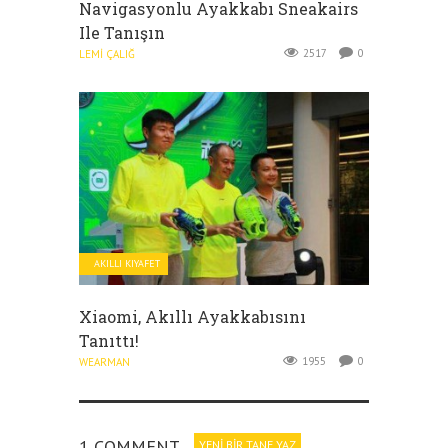
Navigasyonlu Ayakkabı Sneakairs
Ile Tanışın
2517
0
LEMI ÇALIĞ
AKILLI KIYAFET
Xiaomi, Akıllı Ayakkabısını
Tanıttı!
1955
0
WEARMAN
1 COMMENT
YENI BIR TANE YAZ