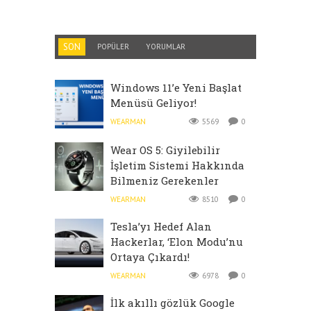
SON
POPÜLER
YORUMLAR
Windows 11’e Yeni Başlat
Menüsü Geliyor!
WEARMAN
5569
0
Wear OS 5: Giyilebilir
İşletim Sistemi Hakkında
Bilmeniz Gerekenler
WEARMAN
8510
0
Tesla’yı Hedef Alan
Hackerlar, ‘Elon Modu’nu
Ortaya Çıkardı!
WEARMAN
6978
0
İlk akıllı gözlük Google