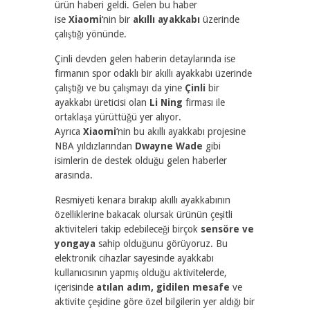
ürün haberi geldi. Gelen bu haber
ise
Xiaomi
‘nin bir
akıllı ayakkabı
üzerinde
çalıştığı yönünde.
Çinli devden gelen haberin detaylarında ise
firmanın spor odaklı bir akıllı ayakkabı üzerinde
çalıştığı ve bu çalışmayı da yine
Çinli
bir
ayakkabı üreticisi olan
Li Ning
firması ile
ortaklaşa yürüttüğü yer alıyor.
Ayrıca
Xiaomi
‘nin bu akıllı ayakkabı projesine
NBA yıldızlarından
Dwayne Wade
gibi
isimlerin de destek olduğu gelen haberler
arasında.
Resmiyeti kenara bırakıp akıllı ayakkabının
özelliklerine bakacak olursak ürünün çeşitli
aktiviteleri takip edebileceği birçok
sensöre ve
yongaya
sahip olduğunu görüyoruz. Bu
elektronik cihazlar sayesinde ayakkabı
kullanıcısının yapmış olduğu aktivitelerde,
içerisinde
atılan adım, gidilen mesafe
ve
aktivite çeşidine göre özel bilgilerin yer aldığı bir