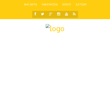
ANA SAYFA
HAKKIMIZDA
KÜNYE
İLETIŞIM