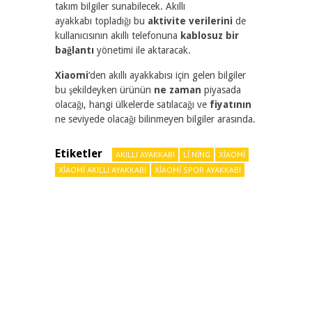
takım bilgiler sunabilecek. Akıllı
ayakkabı topladığı bu
aktivite verilerini
de
kullanıcısının akıllı telefonuna
kablosuz bir
bağlantı
yönetimi ile aktaracak.
Xiaomi
‘den akıllı ayakkabısı için gelen bilgiler
bu şekildeyken ürünün
ne zaman
piyasada
olacağı, hangi ülkelerde satılacağı ve
fiyatının
ne seviyede olacağı bilinmeyen bilgiler arasında.
Etiketler
AKILLI AYAKKABI
LI NING
XIAOMI
XIAOMI AKILLI AYAKKABI
XIAOMI SPOR AYAKKABI