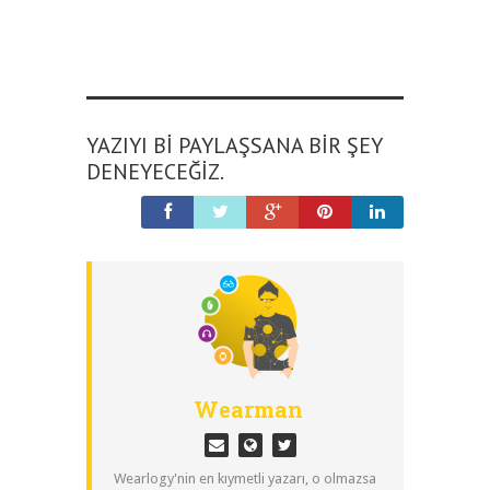
YAZIYI BI PAYLAŞSANA BIR ŞEY
DENEYECEĞIZ.
Wearman
Wearlogy'nin en kıymetli yazarı, o olmazsa