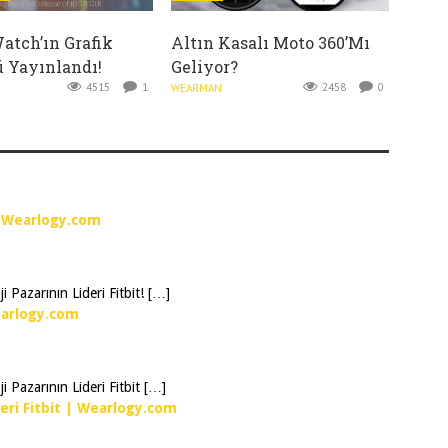
atch’ın Grafik
Altın Kasalı Moto 360’mı
 Yayınlandı!
Geliyor?
4515
1
2458
0
WEARMAN
| Wearlogy.com
i Pazarının Lideri Fitbit! […]
Wearlogy.com
i Pazarının Lideri Fitbit […]
ideri Fitbit | Wearlogy.com