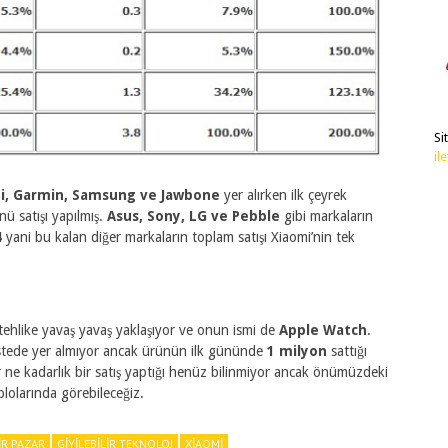
Si
il
mi, Garmin, Samsung ve Jawbone
yer alırken ilk çeyrek
nü satışı yapılmış.
Asus, Sony, LG ve Pebble
gibi markaların
4
yani bu kalan diğer markaların toplam satışı Xiaomi’nin tek
r tehlike yavaş yavaş yaklaşıyor ve onun ismi de
Apple Watch
.
 listede yer almıyor ancak ürünün ilk gününde
1 milyon
sattığı
 ne kadarlık bir satış yaptığı henüz bilinmiyor ancak önümüzdeki
blolarında görebileceğiz.
IR PAZAR
GIYILEBILIR TEKNOLOJ
XIAOMI