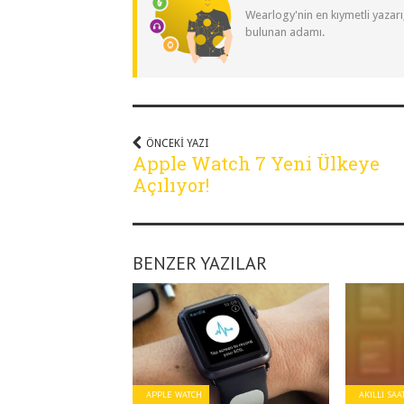
Wearlogy'nin en kıymetli yazarı
bulunan adamı.
ÖNCEKI YAZI
Apple Watch 7 Yeni Ülkeye
Açılıyor!
BENZER YAZILAR
APPLE WATCH
AKILLI SAA