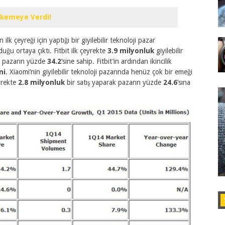
hkemeye Verdi!
n ilk çeyreği için yaptığı bir giyilebilir teknoloji pazar
duğu ortaya çıktı. Fitbit ilk çeyrekte
3.9 milyonluk
giyilebilir
de pazarın yüzde
34.2
‘sine sahip. Fitbit’in ardından ikincilik
mi
. Xiaomi’nin giyilebilir teknoloji pazarında henüz çok bir emeği
eyrekte
2.8 milyonluk
bir satış yaparak pazarın yüzde
24.6
‘sına