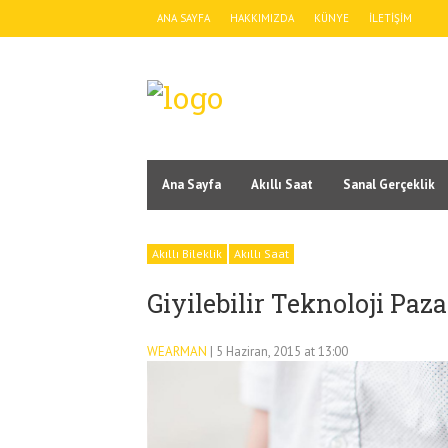
ANA SAYFA
HAKKIMIZDA
KÜNYE
İLETIŞIM
Ana Sayfa
Akıllı Saat
Sanal Gerçeklik
Akıllı Bileklik
Akıllı Saat
Giyilebilir Teknoloji Pazar
WEARMAN
| 5 Haziran, 2015 at 13:00