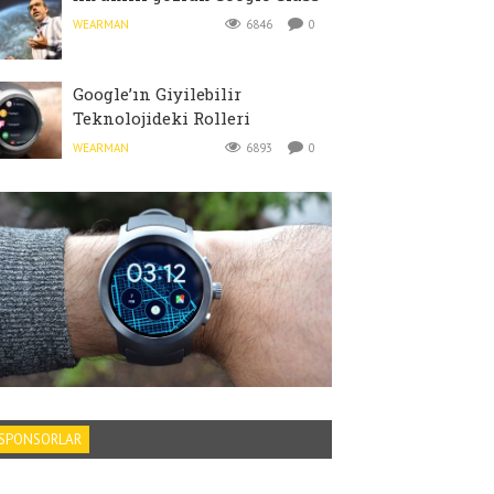
WEARMAN
6846
0
Google’ın Giyilebilir
Teknolojideki Rolleri
WEARMAN
6893
0
SPONSORLAR