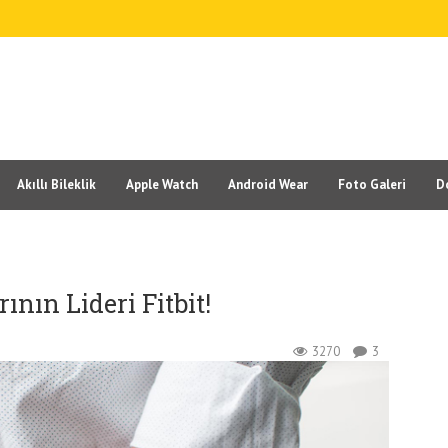
Akıllı Bileklik
Apple Watch
Android Wear
Foto Galeri
D
ının Lideri Fitbit!
3270
3