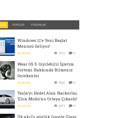
SON
POPÜLER
YORUMLAR
Windows 11’e Yeni Başlat
Menüsü Geliyor!
WEARMAN
5552
0
Wear OS 5: Giyilebilir İşletim
Sistemi Hakkında Bilmeniz
Gerekenler
WEARMAN
8500
0
Tesla’yı Hedef Alan Hackerlar,
‘Elon Modu’nu Ortaya Çıkardı!
WEARMAN
6971
0
İlk akıllı gözlük Google Glass