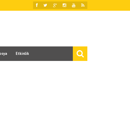
osya
Etkinlik