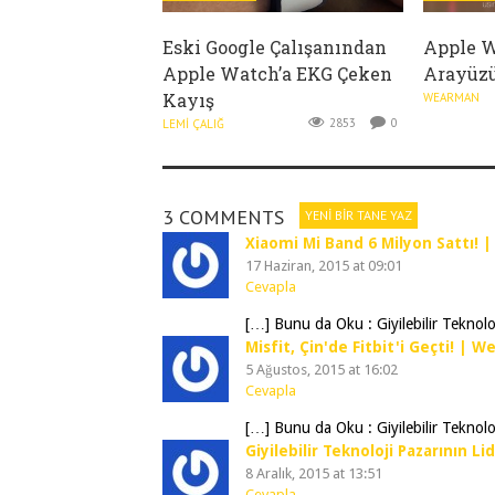
Eski Google Çalışanından
Apple W
Apple Watch’a EKG Çeken
Arayüzü
Kayış
WEARMAN
2853
0
LEMI ÇALIĞ
3 COMMENTS
YENI BIR TANE YAZ
Xiaomi Mi Band 6 Milyon Sattı! 
17 Haziran, 2015 at 09:01
Cevapla
[…] Bunu da Oku : Giyilebilir Teknoloj
Misfit, Çin'de Fitbit'i Geçti! | 
5 Ağustos, 2015 at 16:02
Cevapla
[…] Bunu da Oku : Giyilebilir Teknoloj
Giyilebilir Teknoloji Pazarının L
8 Aralık, 2015 at 13:51
Cevapla