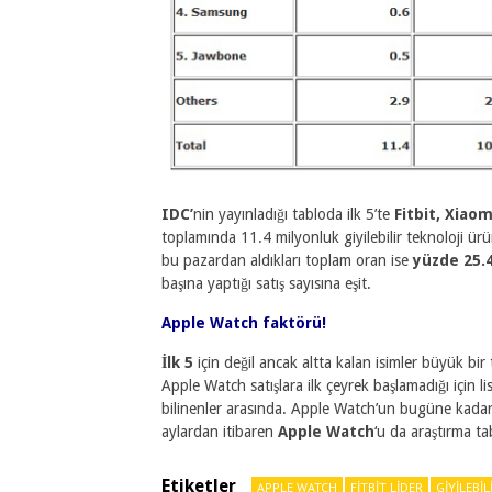
IDC’
nin yayınladığı tabloda ilk 5’te
Fitbit, Xiao
toplamında 11.4 milyonluk giyilebilir teknoloji ürü
bu pazardan aldıkları toplam oran ise
yüzde 25.
başına yaptığı satış sayısına eşit.
Apple Watch faktörü!
İlk 5
için değil ancak altta kalan isimler büyük bi
Apple Watch satışlara ilk çeyrek başlamadığı için
bilinenler arasında. Apple Watch’un bugüne kadar
aylardan itibaren
Apple Watch
‘u da araştırma ta
Etiketler
APPLE WATCH
FITBIT LIDER
GIYILEBIL