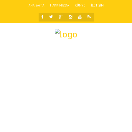
ANA SAYFA
HAKKIMIZDA
KÜNYE
İLETIŞIM