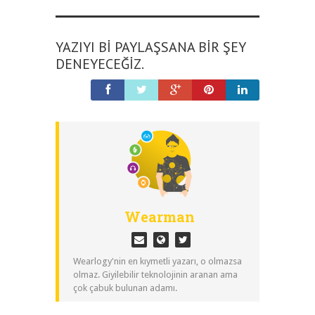
YAZIYI BI PAYLAŞSANA BIR ŞEY
DENEYECEĞIZ.
Wearman
Wearlogy'nin en kıymetli yazarı, o olmazsa
olmaz. Giyilebilir teknolojinin aranan ama
çok çabuk bulunan adamı.