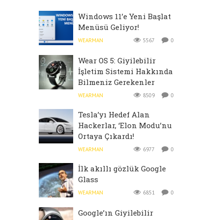
Windows 11’e Yeni Başlat
Menüsü Geliyor!
WEARMAN
5567
0
Wear OS 5: Giyilebilir
İşletim Sistemi Hakkında
Bilmeniz Gerekenler
WEARMAN
8509
0
Tesla’yı Hedef Alan
Hackerlar, ‘Elon Modu’nu
Ortaya Çıkardı!
WEARMAN
6977
0
İlk akıllı gözlük Google
Glass
WEARMAN
6851
0
Google’ın Giyilebilir