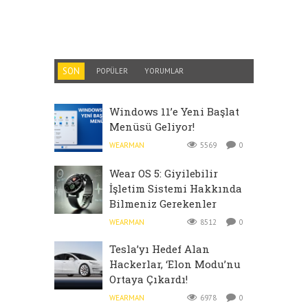
SON
POPÜLER
YORUMLAR
Windows 11’e Yeni Başlat
Menüsü Geliyor!
WEARMAN
5569
0
Wear OS 5: Giyilebilir
İşletim Sistemi Hakkında
Bilmeniz Gerekenler
WEARMAN
8512
0
Tesla’yı Hedef Alan
Hackerlar, ‘Elon Modu’nu
Ortaya Çıkardı!
WEARMAN
6978
0