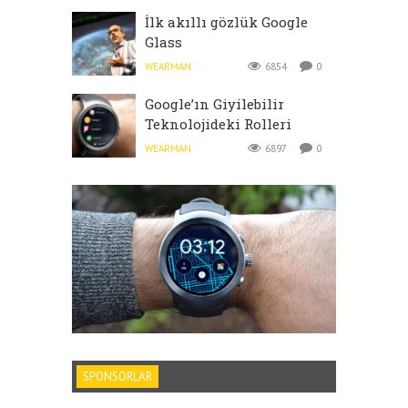
İlk akıllı gözlük Google
Glass
WEARMAN
6854
0
Google’ın Giyilebilir
Teknolojideki Rolleri
WEARMAN
6897
0
SPONSORLAR