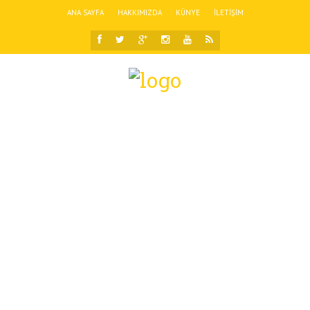
ANA SAYFA
HAKKIMIZDA
KÜNYE
İLETIŞIM