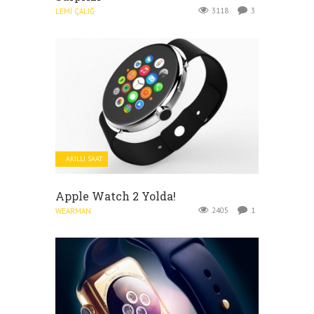
3118
3
LEMI ÇALIĞ
AKILLI SAAT
Apple Watch 2 Yolda!
2405
1
WEARMAN