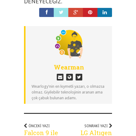
DENEYECEĞIZ.
Wearman
Wearlogy'nin en kıymetli yazarı, o olmazsa
olmaz. Giyilebilir teknolojinin aranan ama
çok çabuk bulunan adamı.
ÖNCEKI YAZI
SONRAKI YAZI
Falcon 9 ile
LG Altıgen