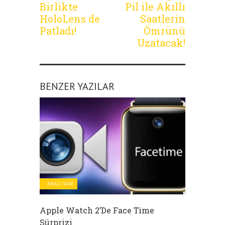
Birlikte
Pil ile Akıllı
HoloLens de
Saatlerin
Patladı!
Ömrünü
Uzatacak!
BENZER YAZILAR
AKILLI SAAT
Apple Watch 2’de Face Time
Sürprizi