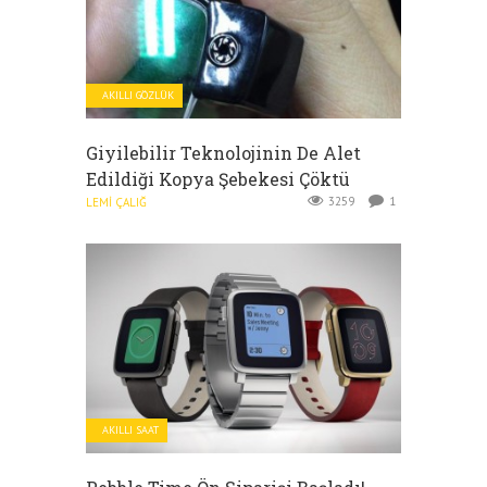
AKILLI GÖZLÜK
Giyilebilir Teknolojinin De Alet
Edildiği Kopya Şebekesi Çöktü
3259
1
LEMI ÇALIĞ
AKILLI SAAT