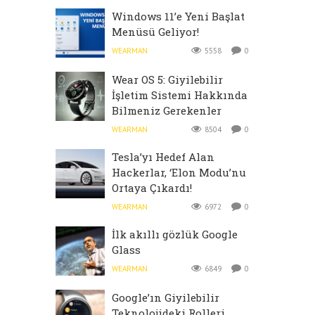
Windows 11’e Yeni Başlat
Menüsü Geliyor!
WEARMAN
5558
0
Wear OS 5: Giyilebilir
İşletim Sistemi Hakkında
Bilmeniz Gerekenler
WEARMAN
8504
0
Tesla’yı Hedef Alan
Hackerlar, ‘Elon Modu’nu
Ortaya Çıkardı!
WEARMAN
6972
0
İlk akıllı gözlük Google
Glass
WEARMAN
6849
0
Google’ın Giyilebilir
Teknolojideki Rolleri