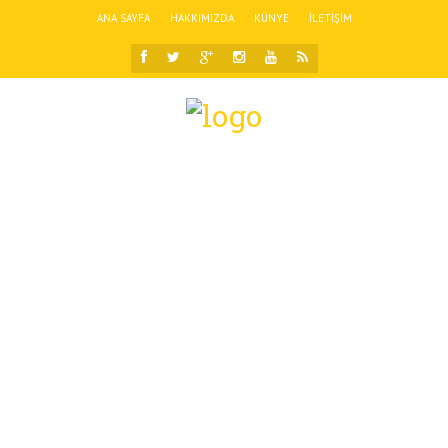
ANA SAYFA
HAKKIMIZDA
KÜNYE
İLETIŞIM