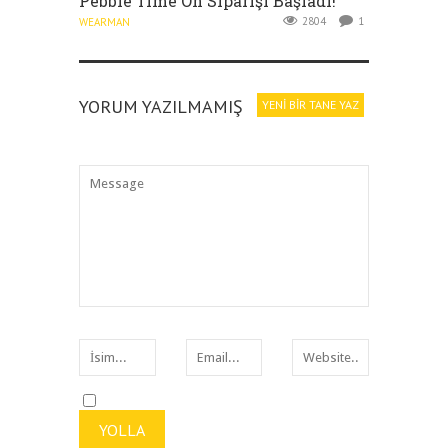
Pebble Time Ön Siparişi Başladı!
2804
1
WEARMAN
YORUM YAZILMAMIŞ
YENI BIR TANE YAZ