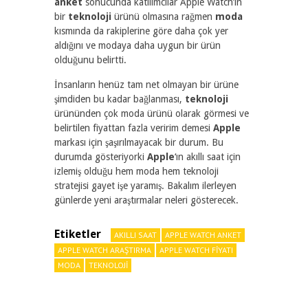
anket
sonucunda katılımcılar Apple Watch’ın
bir
teknoloji
ürünü olmasına rağmen
moda
kısmında da rakiplerine göre daha çok yer
aldığını ve modaya daha uygun bir ürün
olduğunu belirtti.
İnsanların henüz tam net olmayan bir ürüne
şimdiden bu kadar bağlanması,
teknoloji
ürününden çok moda ürünü olarak görmesi ve
belirtilen fiyattan fazla veririm demesi
Apple
markası için şaşırılmayacak bir durum. Bu
durumda gösteriyorki
Apple
‘ın akıllı saat için
izlemiş olduğu hem moda hem teknoloji
stratejisi gayet işe yaramış. Bakalım ilerleyen
günlerde yeni araştırmalar neleri gösterecek.
Etiketler
AKILLI SAAT
APPLE WATCH ANKET
APPLE WATCH ARAŞTIRMA
APPLE WATCH FIYATI
MODA
TEKNOLOJI