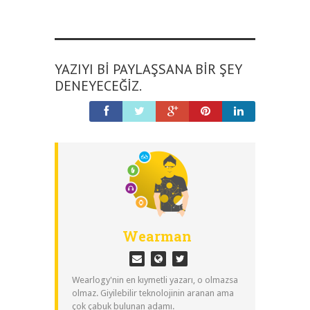
YAZIYI BI PAYLAŞSANA BIR ŞEY
DENEYECEĞIZ.
Wearman
Wearlogy'nin en kıymetli yazarı, o olmazsa
olmaz. Giyilebilir teknolojinin aranan ama
çok çabuk bulunan adamı.