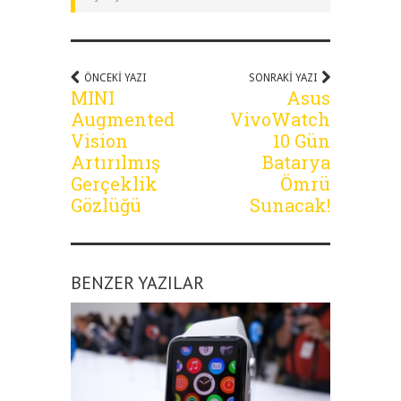
ÖNCEKI YAZI
SONRAKI YAZI
MINI
Asus
Augmented
VivoWatch
Vision
10 Gün
Artırılmış
Batarya
Gerçeklik
Ömrü
Gözlüğü
Sunacak!
BENZER YAZILAR