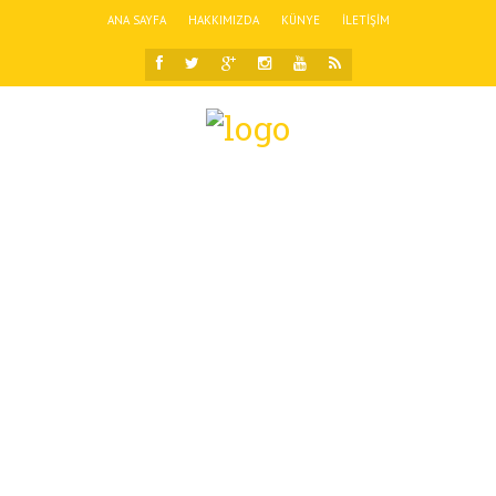
ANA SAYFA
HAKKIMIZDA
KÜNYE
İLETIŞIM