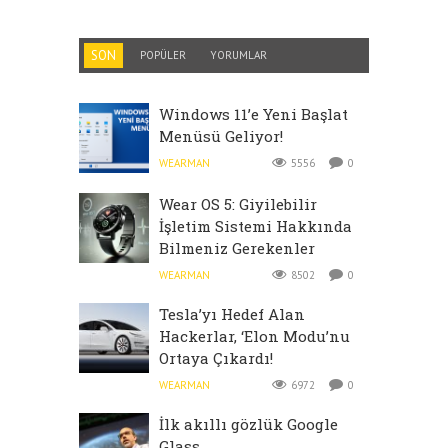
SON
POPÜLER
YORUMLAR
Windows 11’e Yeni Başlat
Menüsü Geliyor!
WEARMAN
5556
0
Wear OS 5: Giyilebilir
İşletim Sistemi Hakkında
Bilmeniz Gerekenler
WEARMAN
8502
0
Tesla’yı Hedef Alan
Hackerlar, ‘Elon Modu’nu
Ortaya Çıkardı!
WEARMAN
6972
0
İlk akıllı gözlük Google
Glass