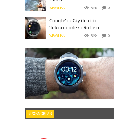
WEARMAN
6847
0
Google’ın Giyilebilir
Teknolojideki Rolleri
WEARMAN
6894
0
SPONSORLAR