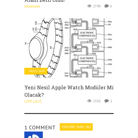
2799
0
WEARMAN
AKILLI SAAT
Yeni Nesil Apple Watch Modüler Mi
Olacak?
2336
1
LEMI ÇALIĞ
1 COMMENT
YENI BIR TANE YAZ