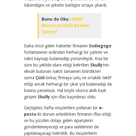
tükendiğini ve şirketin battığını ortaya çıkardı.
Bunu da Oku :
BMW
Motorrad Akıllı Kaskını
Tanıttı!
Daha önce gelen haberler firmanın
Indiegogo
fonlamasının ardından herhangi bir yatırım ve
nakit kaynağı bulamadığı yönündeydi. Kısa bir
süre bu şekilde idare ettiği belirtilen
Skully
‘nin
elinde bulunan nakiti tamamen bitirdikten
sonra
Çinli
birkaç firmaya satış ve ortaklık teklif
ettiği ancak herhangi bir çıkar yol bulamadığı da
basına yansımıştı. Hal böyle olunca akıllı kask
girişimi
Skully
için iflas kaçınılmaz oldu.
Geçtiğimiz hafta müşterilere yollanan bir
e-
posta
ile durum anlatılırken firmanın iflas ettiği
ve bu yüzden dolayı gelen siparişlerin
gönderilemeyeceği ve para iadelerinin de
yapılamayacağı belirtildi. Bu müşterilerin