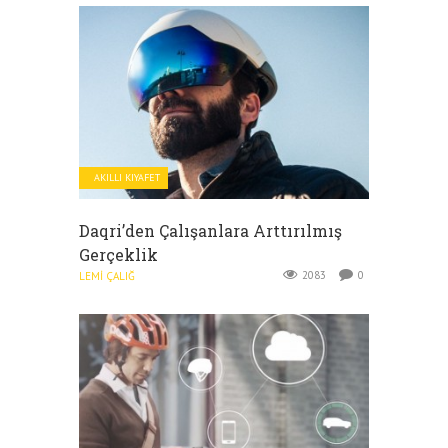
AKILLI KIYAFET
Daqri’den Çalışanlara Arttırılmış
Gerçeklik
2083
0
LEMI ÇALIĞ