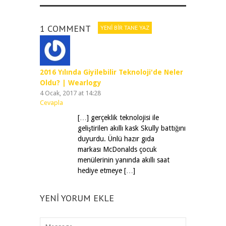
1 COMMENT
YENI BIR TANE YAZ
2016 Yılında Giyilebilir Teknoloji'de Neler
Oldu? | Wearlogy
4 Ocak, 2017 at 14:28
Cevapla
[…] gerçeklik teknolojisi ile
geliştirilen akıllı kask Skully battığını
duyurdu. Ünlü hazır gıda
markası McDonalds çocuk
menülerinin yanında akıllı saat
hediye etmeye […]
YENI YORUM EKLE