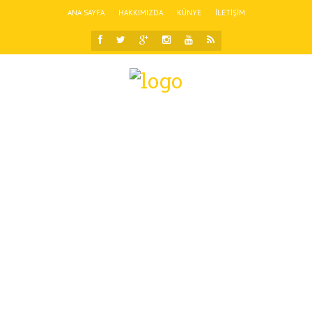
ANA SAYFA
HAKKIMIZDA
KÜNYE
İLETIŞIM