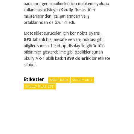
paralarını geri alabilmeleri için mahkeme yolunu
kullanmasını isteyen
Skully
firması tüm
müşterilerinden, çalışanlarından ve iş
ortaklarından da özür diledi.
Motosiklet sürücüleri için kör nokta uyarısı,
GPS
tabanlı hız, mesafe ve varış noktası gibi
bilgiler sunma, head-up display ile görüntülü
bildirimler gösterebilme gibi özellikler sunan
Skully AR-1 akıllı kask
1399 dolarlık
bir etikete
sahipti.
Etiketler
AKILLI KASK
SKULLY AR-1
SKULLY IFLAS ETTI