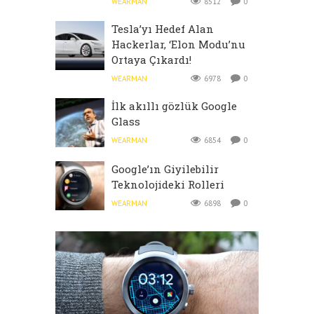
WEARMAN
8512
0
Tesla’yı Hedef Alan
Hackerlar, ‘Elon Modu’nu
Ortaya Çıkardı!
WEARMAN
6978
0
İlk akıllı gözlük Google
Glass
WEARMAN
6854
0
Google’ın Giyilebilir
Teknolojideki Rolleri
WEARMAN
6898
0