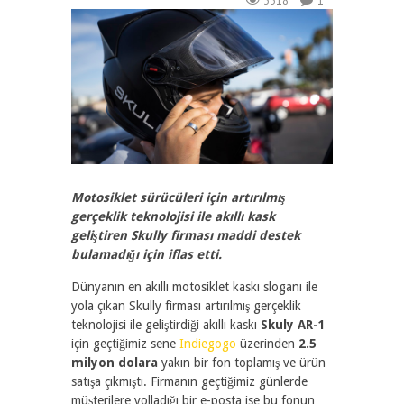
3318
1
Motosiklet sürücüleri için artırılmış
gerçeklik teknolojisi ile akıllı kask
geliştiren Skully firması maddi destek
bulamadığı için iflas etti.
Dünyanın en akıllı motosiklet kaskı sloganı ile
yola çıkan Skully firması artırılmış gerçeklik
teknolojisi ile geliştirdiği akıllı kaskı
Skuly AR-1
için geçtiğimiz sene
Indiegogo
üzerinden
2.5
milyon dolara
yakın bir fon toplamış ve ürün
satışa çıkmıştı. Firmanın geçtiğimiz günlerde
müşterilere yolladığı bir e-posta ise bu fonun