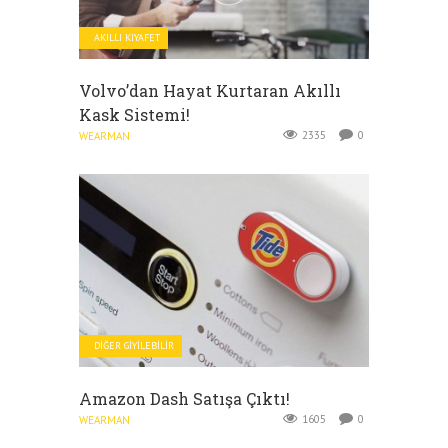
AKILLI KIYAFET
Volvo’dan Hayat Kurtaran Akıllı
Kask Sistemi!
2335
0
WEARMAN
DIĞER GIYILEBILIR
Amazon Dash Satışa Çıktı!
1605
0
WEARMAN