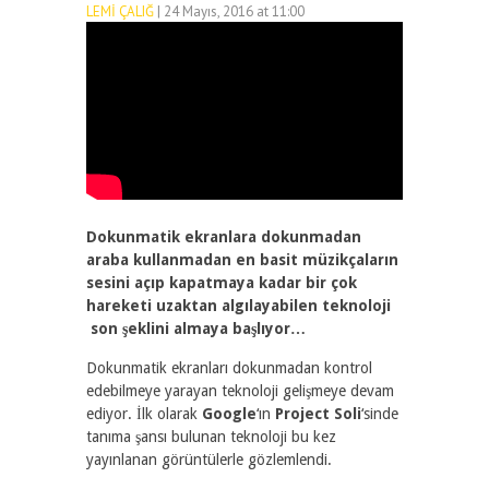
LEMI ÇALIĞ
| 24 Mayıs, 2016 at 11:00
2164
0
Dokunmatik ekranlara dokunmadan
araba kullanmadan en basit müzikçaların
sesini açıp kapatmaya kadar bir çok
hareketi uzaktan algılayabilen teknoloji
son şeklini almaya başlıyor…
Dokunmatik ekranları dokunmadan kontrol
edebilmeye yarayan teknoloji gelişmeye devam
ediyor. İlk olarak
Google
‘ın
Project Soli
‘sinde
tanıma şansı bulunan teknoloji bu kez
yayınlanan görüntülerle gözlemlendi.