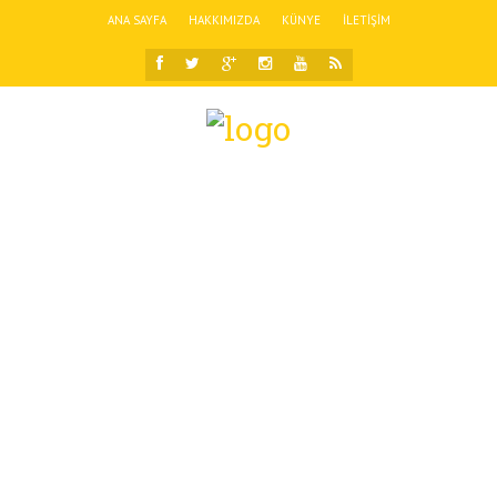
ANA SAYFA
HAKKIMIZDA
KÜNYE
İLETIŞIM