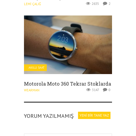
2635
2
LEMI ÇALIĞ
AKILLI SAAT
Motorola Moto 360 Tekrar Stoklarda
3147
0
WEARMAN
YORUM YAZILMAMIŞ
YENI BIR TANE YAZ