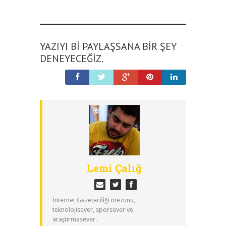
YAZIYI BI PAYLAŞSANA BIR ŞEY
DENEYECEĞIZ.
Lemi Çalığ
İnternet Gazeteciliği mezunu,
teknolojisever, sporsever ve
araştırmasever.