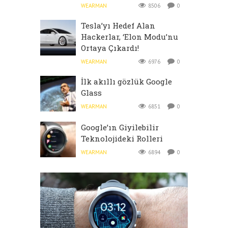
WEARMAN
8506
0
Tesla’yı Hedef Alan
Hackerlar, ‘Elon Modu’nu
Ortaya Çıkardı!
WEARMAN
6976
0
İlk akıllı gözlük Google
Glass
WEARMAN
6851
0
Google’ın Giyilebilir
Teknolojideki Rolleri
WEARMAN
6894
0