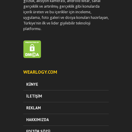
gözlük, aksiyon kamerası, android wear, sanal
gerçeklik ve artırılmış gerçeklik gibi konularda
içerik üreten ve bu içerikler için inceleme,
uygulama, foto galeri ve dosya konuları hazırlayan,
Türkiye'nin ilk ve lider giyilebilir teknoloji
platformu.
WEARLOGY.COM
KÜNYE
İLETIŞIM
REKLAM
HAKKIMIZDA
EDITÖR SÖZÜ