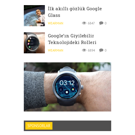
İlk akıllı gözlük Google
Glass
WEARMAN
6847
0
Google’ın Giyilebilir
Teknolojideki Rolleri
WEARMAN
6894
0
SPONSORLAR