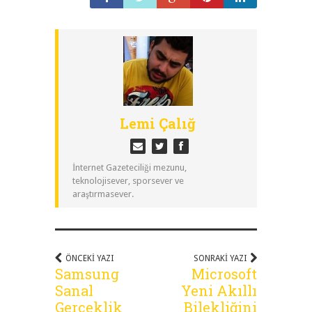
Lemi Çalığ
İnternet Gazeteciliği mezunu,
teknolojisever, sporsever ve
araştırmasever.
ÖNCEKI YAZI
SONRAKI YAZI
Samsung
Microsoft
Sanal
Yeni Akıllı
Gerçeklik
Bilekliğini