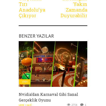
Tırı
Yakın
Anadolu’ya
Zamanda
Çıkıyor
Duyurabilir
BENZER YAZILAR
OYUN
Nvidia’dan Karnaval Gibi Sanal
Gerçeklik Oyunu
2734
1
LEMI ÇALIĞ