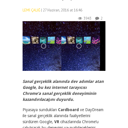
LEMI ÇALIĞ
| 27 Haziran, 2016 at 16:46
3943
2
Sanal gerçeklik alanında dev adımlar atan
Google, bu kez internet tarayıcısı
Chrome’a sanal gerçeklik deneyiminin
kazandırılacağını duyurdu.
Piyasaya sundukları
Cardboard
ve DayDream
ile sanal gerçeklik alanında faaliyetlerini
sürdüren Google,
VR
cihazlarında Chrome’u
çalıştırarak bu deneyimi yaşayabileceklerini