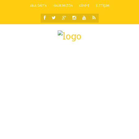
ANA SAYFA
HAKKIMIZDA
KÜNYE
İLETIŞIM