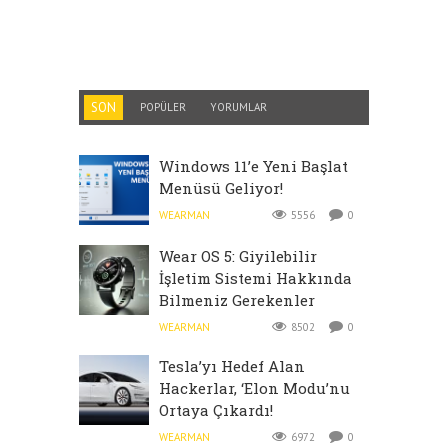
SON
POPÜLER
YORUMLAR
Windows 11’e Yeni Başlat
Menüsü Geliyor!
WEARMAN
5556
0
Wear OS 5: Giyilebilir
İşletim Sistemi Hakkında
Bilmeniz Gerekenler
WEARMAN
8502
0
Tesla’yı Hedef Alan
Hackerlar, ‘Elon Modu’nu
Ortaya Çıkardı!
WEARMAN
6972
0