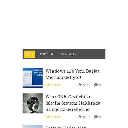
SON
POPÜLER
YORUMLAR
Windows 11’e Yeni Başlat
Menüsü Geliyor!
WEARMAN
5549
0
Wear OS 5: Giyilebilir
İşletim Sistemi Hakkında
Bilmeniz Gerekenler
WEARMAN
8497
0
Tesla’yı Hedef Alan