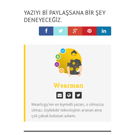
YAZIYI BI PAYLAŞSANA BIR ŞEY
DENEYECEĞIZ.
Wearman
Wearlogy'nin en kıymetli yazarı, o olmazsa
olmaz. Giyilebilir teknolojinin aranan ama
çok çabuk bulunan adamı.