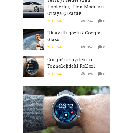
Hackerlar, ‘Elon Modu’nu
Ortaya Çıkardı!
WEARMAN
6967
0
İlk akıllı gözlük Google
Glass
WEARMAN
6845
0
Google’ın Giyilebilir
Teknolojideki Rolleri
WEARMAN
6892
0