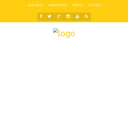
ANA SAYFA
HAKKIMIZDA
KÜNYE
İLETIŞIM