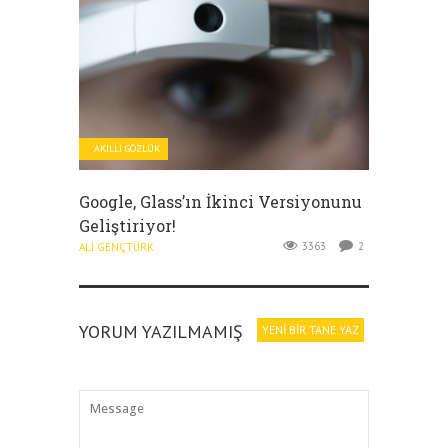
AKILLI GÖZLÜK
Google, Glass’ın İkinci Versiyonunu
Geliştiriyor!
3363
2
ALI GENÇTÜRK
YORUM YAZILMAMIŞ
YENI BIR TANE YAZ