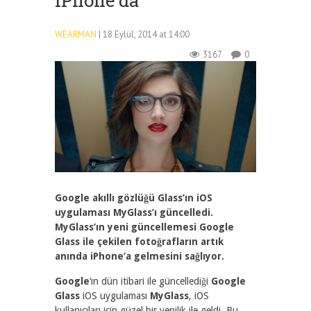
IPhone’da
WEARMAN
| 18 Eylül, 2014 at 14:00
3167
0
Google akıllı gözlüğü Glass’ın iOS
uygulaması MyGlass’ı güncelledi.
MyGlass’ın yeni güncellemesi Google
Glass ile çekilen fotoğrafların artık
anında iPhone’a gelmesini sağlıyor.
Google
‘ın dün itibari ile güncellediği
Google
Glass
iOS uygulaması
MyGlass
, iOS
kullanıcıları için güzel bir yenilik ile geldi. Bu