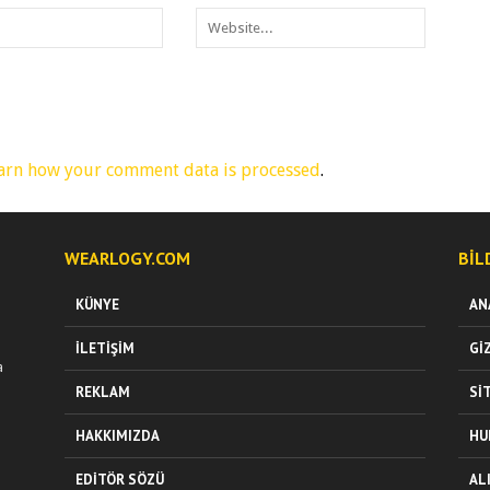
arn how your comment data is processed
.
WEARLOGY.COM
BIL
KÜNYE
AN
İLETIŞIM
GI
a
REKLAM
SI
HAKKIMIZDA
HU
EDITÖR SÖZÜ
AL