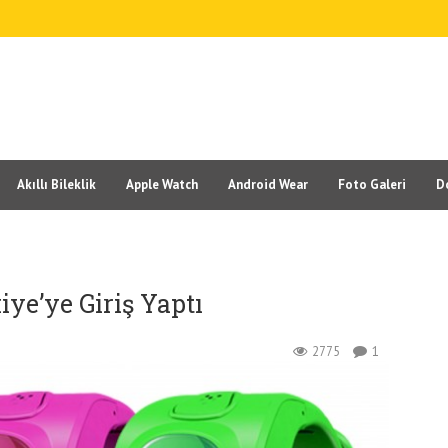
Akıllı Bileklik
Apple Watch
Android Wear
Foto Galeri
D
ye’ye Giriş Yaptı
2775
1