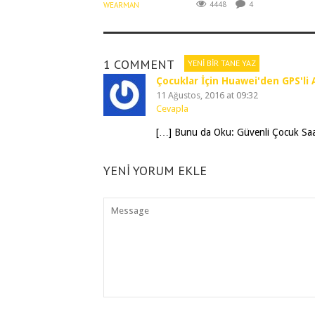
4448
4
WEARMAN
1 COMMENT
YENI BIR TANE YAZ
Çocuklar İçin Huawei'den GPS'li 
11 Ağustos, 2016 at 09:32
Cevapla
[…] Bunu da Oku: Güvenli Çocuk Saati
YENI YORUM EKLE