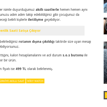
nzer isimle duyurduğumuz
akıllı saatlerle
hemen hemen aynı
unuzu adım adım takip edebildiğiniz gibi çocuğunuz da
eği belirli kişilerle
iletilişme
geçebiliyor.
enlik Saati Satışa Çıkıyor
belirlediğiniz
rotanın dışına çıkıldığı
taktirde size uyarı mesajı
biliyorsunuz.
tığını, kalori hesaplamalarını ve acil durum
s.o.s
butonu
ile
ir bir ürün.
n fiyatı ise
499 TL
olarak belirlenmiş.
ÜRKIYE AKILLI SAAT
WIKY WATCH