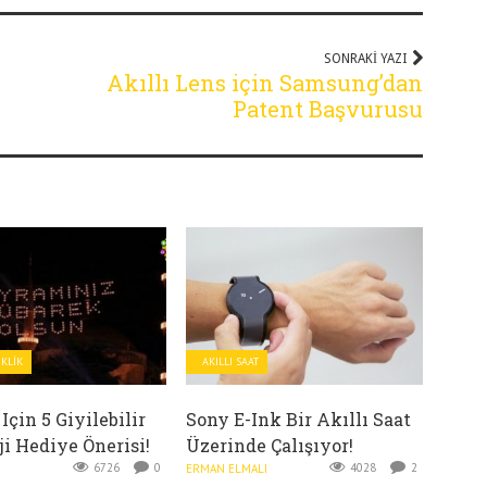
SONRAKI YAZI
Akıllı Lens için Samsung’dan
Patent Başvurusu
EKLIK
AKILLI SAAT
çin 5 Giyilebilir
Sony E-Ink Bir Akıllı Saat
ji Hediye Önerisi!
Üzerinde Çalışıyor!
6726
0
4028
2
ERMAN ELMALI