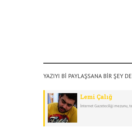
YAZIYI BI PAYLAŞSANA BIR ŞEY D
Lemi Çalığ
İnternet Gazeteciliği mezunu, t