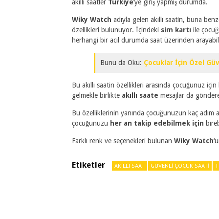
akıllı saatler
Türkiye
‘ye giriş yapmış durumda.
Wiky Watch
adıyla gelen akıllı saatin, buna be
özellikleri bulunuyor. İçindeki
sim kartı
ile çocuğ
herhangi bir acil durumda saat üzerinden arayabilec
Bunu da Oku:
Çocuklar İçin Özel Güv
Bu akıllı saatin özellikleri arasında çocuğunuz için 
gelmekle birlikte
akıllı saate
mesajlar da göndere
Bu özelliklerinin yanında çocuğunuzun kaç adım at
çocuğunuzu
her an takip edebilmek için
bireb
Farklı renk ve seçenekleri bulunan
Wiky Watch
‘u
Etiketler
AKILLI SAAT
GÜVENLI ÇOCUK SAATI
T