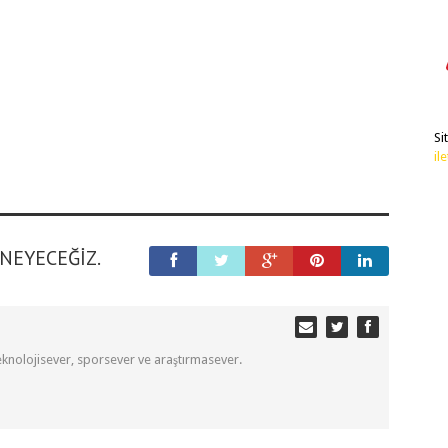
Si
il
ENEYECEĞIZ.
eknolojisever, sporsever ve araştırmasever.