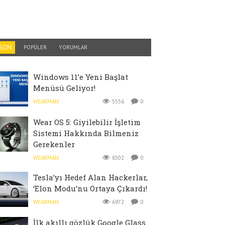
SON
POPÜLER
YORUMLAR
Windows 11’e Yeni Başlat
Menüsü Geliyor!
WEARMAN
5556
0
Wear OS 5: Giyilebilir İşletim
Sistemi Hakkında Bilmeniz
Gerekenler
WEARMAN
8502
0
Tesla’yı Hedef Alan Hackerlar,
‘Elon Modu’nu Ortaya Çıkardı!
WEARMAN
6972
0
İlk akıllı gözlük Google Glass