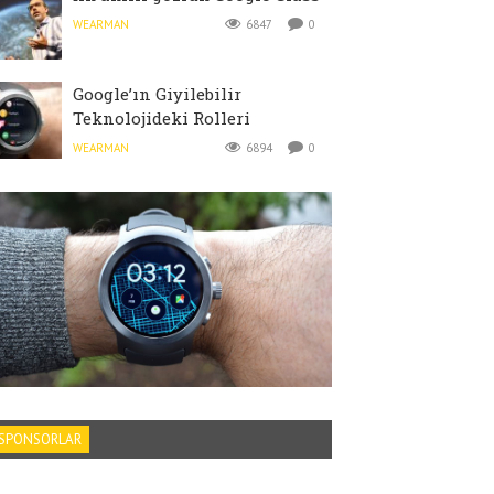
WEARMAN
6847
0
Google’ın Giyilebilir
Teknolojideki Rolleri
WEARMAN
6894
0
SPONSORLAR