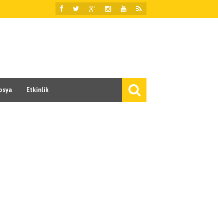
osya
Etkinlik