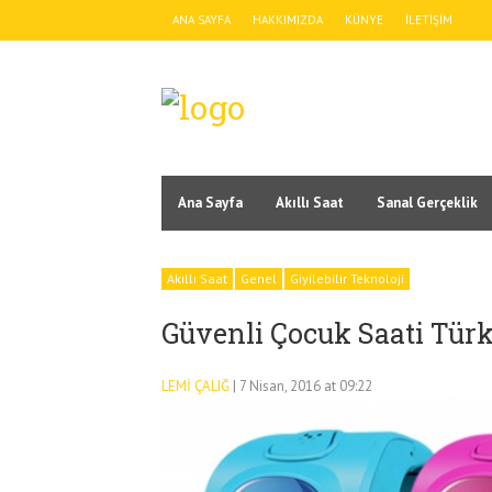
ANA SAYFA
HAKKIMIZDA
KÜNYE
İLETIŞIM
Ana Sayfa
Akıllı Saat
Sanal Gerçeklik
Akıllı Saat
Genel
Giyilebilir Teknoloji
Güvenli Çocuk Saati Türki
LEMI ÇALIĞ
| 7 Nisan, 2016 at 09:22