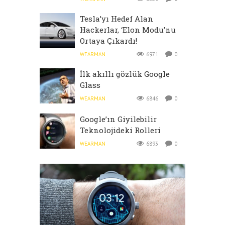
Tesla’yı Hedef Alan
Hackerlar, ‘Elon Modu’nu
Ortaya Çıkardı!
WEARMAN
6971
0
İlk akıllı gözlük Google
Glass
WEARMAN
6846
0
Google’ın Giyilebilir
Teknolojideki Rolleri
WEARMAN
6893
0