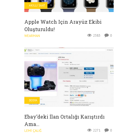
AKILLI SAAT
Apple Watch Için Arayüz Ekibi
Oluşturuldu!
2383
0
WEARMAN
DOSYA
Ebay’deki İlan Ortalığı Karıştırdı
Ama…
2271
0
LEMI ÇALIĞ