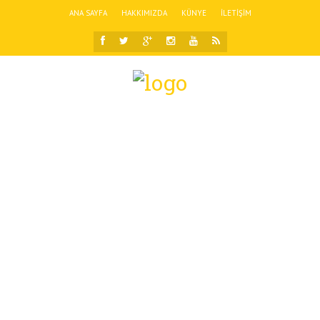
ANA SAYFA
HAKKIMIZDA
KÜNYE
İLETIŞIM