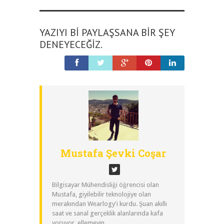
YAZIYI BI PAYLAŞSANA BIR ŞEY
DENEYECEĞIZ.
Mustafa Şevki Coşar
Bilgisayar Mühendisliği öğrencisi olan
Mustafa, giyilebilir teknolojiye olan
merakından Wearlogy'i kurdu. Şuan akıllı
saat ve sanal gerçeklik alanlarında kafa
yoruyor, ellemeyin.