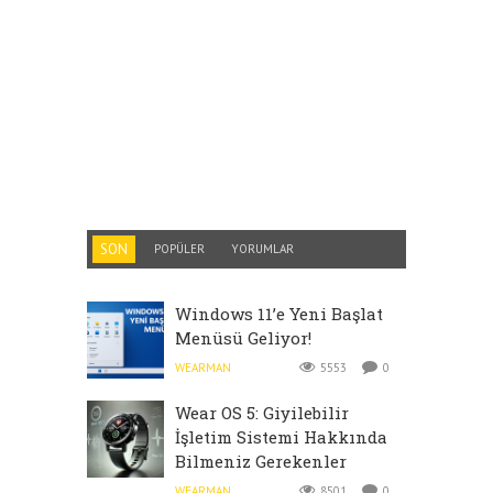
SON
POPÜLER
YORUMLAR
Windows 11’e Yeni Başlat
Menüsü Geliyor!
WEARMAN
5553
0
Wear OS 5: Giyilebilir
İşletim Sistemi Hakkında
Bilmeniz Gerekenler
WEARMAN
8501
0