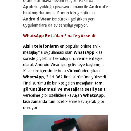
oranda artmaya devam ediyor. Pazarda
Apple
‘ın yokluğu piyasayı tamamı ile
Android
‘e
bırakmış durumda. Bunun için geliştirilen
Android Wear
ise sürekli gelişirken yeni
uygulamalara da ev sahipliği yapıyor.
WhatsApp Beta’dan Final’e yükseldi!
Akıllı telefonların
en popüler online anlık
mesajlaşma uygulaması olan
WhatsApp
kısa
sürede giyilebilir teknoloji ürünlerine entegre
olarak Android Wear için gelişmeye başlamıştı.
Kısa süre içerisinde beta sürümünden çıkan
WhatsApp,
3.11.362
final sürümüne yükseldi.
Final sürümü ile birlikte gelen mesajların t
am
görüntülenmesi ve mesajlara sesli yanıt
verebilme gibi özelliklere kavuşan
WhatsApp
,
kısa zamanda tüm özelliklerine kavuşacak gibi
duruyor.