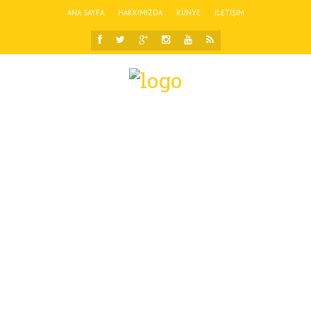
ANA SAYFA
HAKKIMIZDA
KÜNYE
İLETIŞIM