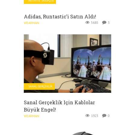
AKTIVITE TAKIPÇISI
Adidas, Runtastic’i Satın Aldı!
5685
3
WEARMAN
SANAL GERÇEKLIK
Sanal Gerçeklik Için Kablolar
Büyük Engel!
1923
0
WEARMAN