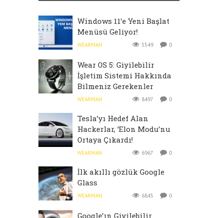
Windows 11’e Yeni Başlat
Menüsü Geliyor!
WEARMAN
5549
0
Wear OS 5: Giyilebilir
İşletim Sistemi Hakkında
Bilmeniz Gerekenler
WEARMAN
8497
0
Tesla’yı Hedef Alan
Hackerlar, ‘Elon Modu’nu
Ortaya Çıkardı!
WEARMAN
6967
0
İlk akıllı gözlük Google
Glass
WEARMAN
6845
0
Google’ın Giyilebilir