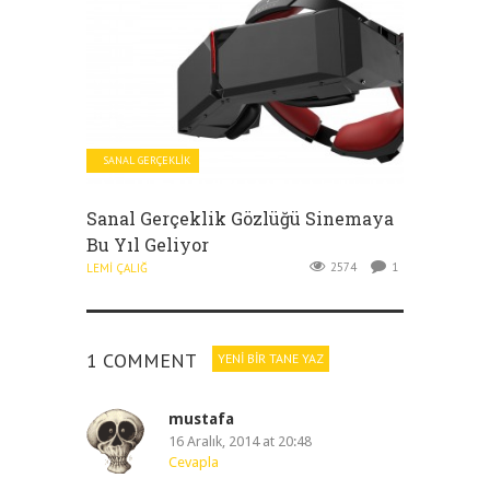
SANAL GERÇEKLIK
Sanal Gerçeklik Gözlüğü Sinemaya
Bu Yıl Geliyor
2574
1
LEMI ÇALIĞ
1 COMMENT
YENI BIR TANE YAZ
mustafa
16 Aralık, 2014 at 20:48
Cevapla