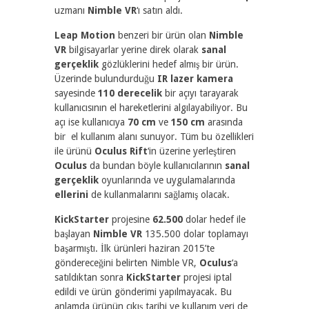
uzmanı
Nimble VR
‘ı satın aldı.
Leap Motion
benzeri bir ürün olan
Nimble
VR
bilgisayarlar yerine direk olarak
sanal
gerçeklik
gözlüklerini hedef almış bir ürün.
Üzerinde bulundurduğu
IR lazer kamera
sayesinde
110 derecelik
bir açıyı tarayarak
kullanıcısının el hareketlerini algılayabiliyor. Bu
açı ise kullanıcıya
70 cm
ve
150 cm
arasında
bir el kullanım alanı sunuyor. Tüm bu özellikleri
ile ürünü
Oculus Rift
‘in üzerine yerleştiren
Oculus
da bundan böyle kullanıcılarının
sanal
gerçeklik
oyunlarında ve uygulamalarında
ellerini
de kullanmalarını sağlamış olacak.
KickStarter
projesine
62.500
dolar hedef ile
başlayan
Nimble VR
135.500 dolar toplamayı
başarmıştı. İlk ürünleri haziran 2015’te
göndereceğini belirten Nimble VR,
Oculus
‘a
satıldıktan sonra
KickStarter
projesi iptal
edildi ve ürün gönderimi yapılmayacak. Bu
anlamda ürünün çıkış tarihi ve kullanım yeri de