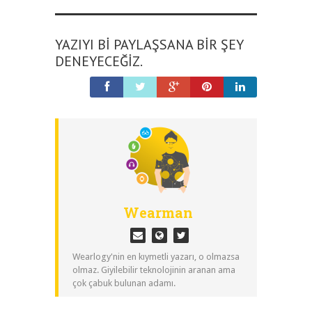
YAZIYI BI PAYLAŞSANA BIR ŞEY
DENEYECEĞIZ.
Wearman
Wearlogy'nin en kıymetli yazarı, o olmazsa
olmaz. Giyilebilir teknolojinin aranan ama
çok çabuk bulunan adamı.