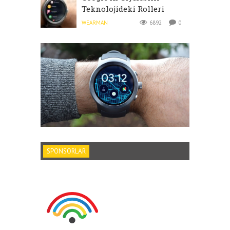
Teknolojideki Rolleri
WEARMAN
6892
0
SPONSORLAR