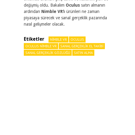
değişmiş oldu. Bakalım
Oculus
satın almanın
ardından
Nimble VR
‘lı ürünleri ne zaman
piyasaya sürecek ve sanal gerçeklik pazarında
nasıl gelişmeler olacak.
Etiketler
NIMBLE VR
OCULUS
OCULUS NIMBLE VR
SANAL GERÇEKLIK EL TAKIBI
SANAL GERÇEKLIK GÖZLÜĞÜ
SATIN ALMA