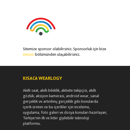
Sitemize sponsor olabilirsiniz. Sponsorluk için bize
iletişim
bölümünden ulaşabilirsiniz.
KISACA WEARLOGY
Akıllı saat, akıllı bileklik, aktivite takipçisi, akıllı
gözlük, aksiyon kamerası, android wear, sanal
gerçeklik ve artırılmış gerçeklik gibi konularda
içerik üreten ve bu içerikler için inceleme,
uygulama, foto galeri ve dosya konuları hazırlayan,
Türkiye'nin ilk ve lider giyilebilir teknoloji
platformu.