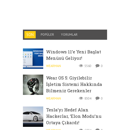
SON
POPÜLER
YORUMLAR
Windows 11’e Yeni Başlat
Menüsü Geliyor!
WEARMAN
5560
0
Wear OS 5: Giyilebilir
İşletim Sistemi Hakkında
Bilmeniz Gerekenler
WEARMAN
8504
0
Tesla’yı Hedef Alan
Hackerlar, ‘Elon Modu’nu
Ortaya Çıkardı!