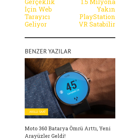
Gerçeklik
1.5 Milyona
İçin Web
Yakın
Tarayıcı
PlayStation
Geliyor
VR Satabilir
BENZER YAZILAR
AKILLI SAAT
Moto 360 Batarya Ömrü Arttı, Yeni
Arayüzler Geldi!