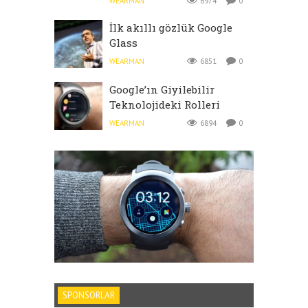
WEARMAN
6974
0
İlk akıllı gözlük Google
Glass
WEARMAN
6851
0
Google’ın Giyilebilir
Teknolojideki Rolleri
WEARMAN
6894
0
SPONSORLAR