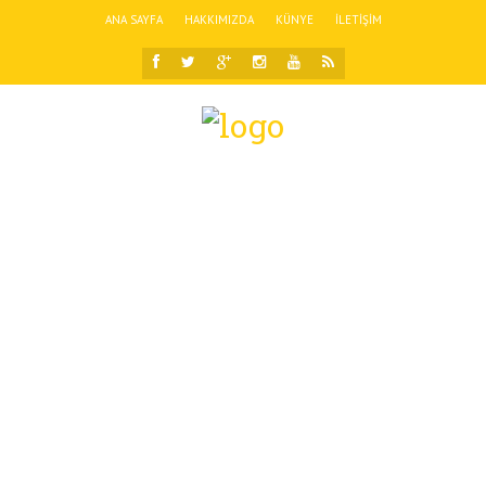
ANA SAYFA
HAKKIMIZDA
KÜNYE
İLETIŞIM