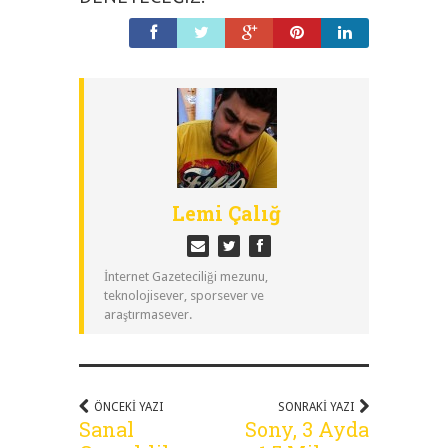
Lemi Çalığ
İnternet Gazeteciliği mezunu,
teknolojisever, sporsever ve
araştırmasever.
ÖNCEKI YAZI
SONRAKI YAZI
Sanal
Sony, 3 Ayda