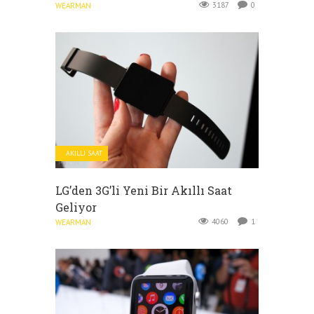
3187
0
WEARMAN
AKILLI SAAT
LG’den 3G’li Yeni Bir Akıllı Saat
Geliyor
4060
1
WEARMAN