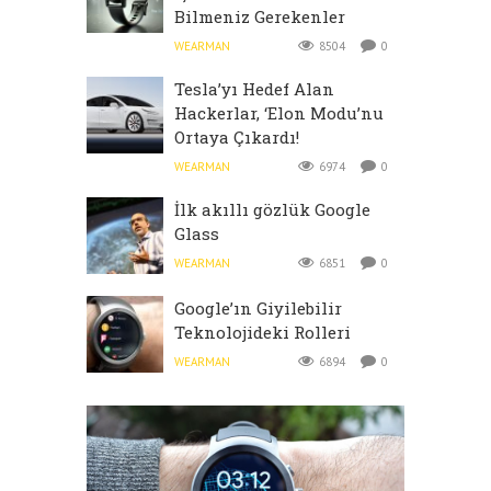
Bilmeniz Gerekenler
WEARMAN
8504
0
Tesla’yı Hedef Alan
Hackerlar, ‘Elon Modu’nu
Ortaya Çıkardı!
WEARMAN
6974
0
İlk akıllı gözlük Google
Glass
WEARMAN
6851
0
Google’ın Giyilebilir
Teknolojideki Rolleri
WEARMAN
6894
0