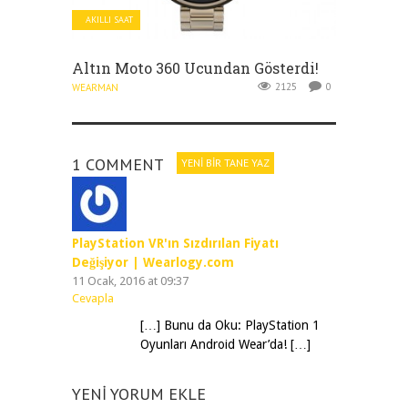
AKILLI SAAT
Altın Moto 360 Ucundan Gösterdi!
2125
0
WEARMAN
1 COMMENT
YENI BIR TANE YAZ
PlayStation VR'ın Sızdırılan Fiyatı
Değişiyor | Wearlogy.com
11 Ocak, 2016 at 09:37
Cevapla
[…] Bunu da Oku: PlayStation 1
Oyunları Android Wear’da! […]
YENI YORUM EKLE