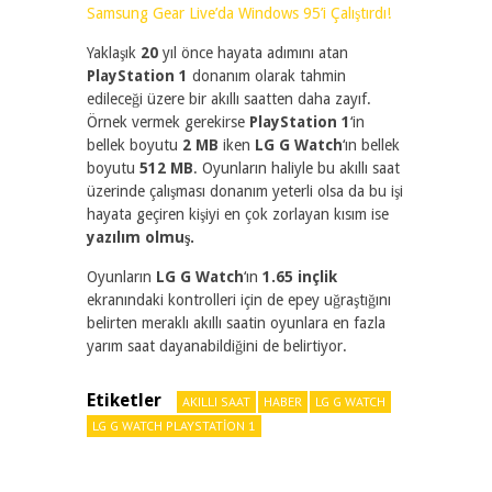
Samsung Gear Live’da Windows 95’i Çalıştırdı!
Yaklaşık
20
yıl önce hayata adımını atan
PlayStation 1
donanım olarak tahmin
edileceği üzere bir akıllı saatten daha zayıf.
Örnek vermek gerekirse
PlayStation 1
‘in
bellek boyutu
2 MB
iken
LG G Watch
‘ın bellek
boyutu
512 MB
. Oyunların haliyle bu akıllı saat
üzerinde çalışması donanım yeterli olsa da bu işi
hayata geçiren kişiyi en çok zorlayan kısım ise
yazılım olmuş.
Oyunların
LG G Watch
‘ın
1.65 inçlik
ekranındaki kontrolleri için de epey uğraştığını
belirten meraklı akıllı saatin oyunlara en fazla
yarım saat dayanabildiğini de belirtiyor.
Etiketler
AKILLI SAAT
HABER
LG G WATCH
LG G WATCH PLAYSTATION 1