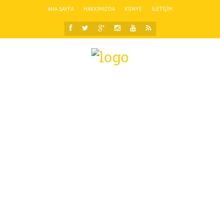
ANA SAYFA
HAKKIMIZDA
KÜNYE
İLETIŞIM