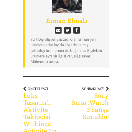
Erman Elmalı
Yurt Dışı alışveriş üstadı olan Erman yeni
ürünler kadar kıyıda köşede kalmış
teknoloji ürünlerinin de bağımlısı. Giyilebilir
ürünlere ayrı bir ilgisi var, Bilgisayar
Mühendisi adayı.
ÖNCEKI YAZI
SONRAKI YAZI
Lüks
Sony
Tasarımlı
SmartWatch
Aktivite
3 Satışa
Takipçisi
Sunuldu!
Withings
Activité Ön