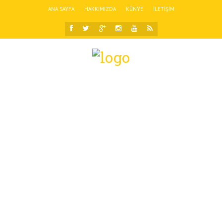
ANA SAYFA
HAKKIMIZDA
KÜNYE
İLETIŞIM