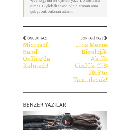
Wearlogy'nin en kıymetli yazarı, o olmazsa
olmaz. Giyilebilir teknolojinin aranan ama
çok çabuk bulunan adamı.
ÖNCEKI YAZI
SONRAKI YAZI
Microsoft
Jins Meme
Band
Biyolojik
Online’da
Akıllı
Kalmadı!
Gözlük CES
2015’te
Tanıtılacak!
BENZER YAZILAR