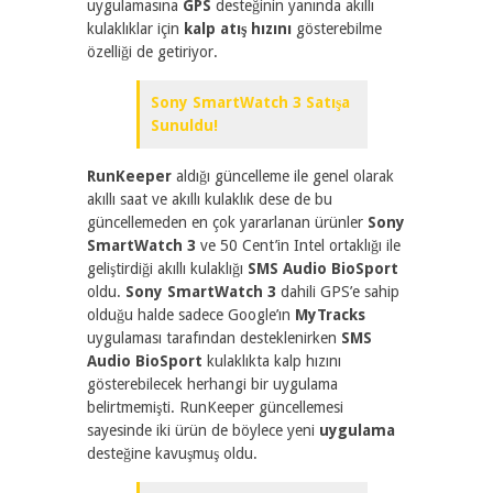
uygulamasına
GPS
desteğinin yanında akıllı
kulaklıklar için
kalp atış hızını
gösterebilme
özelliği de getiriyor.
Sony SmartWatch 3 Satışa
Sunuldu!
RunKeeper
aldığı güncelleme ile genel olarak
akıllı saat ve akıllı kulaklık dese de bu
güncellemeden en çok yararlanan ürünler
Sony
SmartWatch 3
ve 50 Cent’in Intel ortaklığı ile
geliştirdiği akıllı kulaklığı
SMS Audio BioSport
oldu.
Sony SmartWatch 3
dahili GPS’e sahip
olduğu halde sadece Google’ın
MyTracks
uygulaması tarafından desteklenirken
SMS
Audio BioSport
kulaklıkta kalp hızını
gösterebilecek herhangi bir uygulama
belirtmemişti. RunKeeper güncellemesi
sayesinde iki ürün de böylece yeni
uygulama
desteğine kavuşmuş oldu.