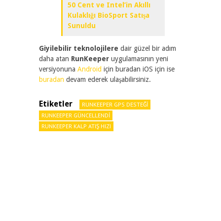
50 Cent ve Intel’in Akıllı
Kulaklığı BioSport Satışa
Sunuldu
Giyilebilir teknolojilere
dair güzel bir adım
daha atan
RunKeeper
uygulamasının yeni
versiyonuna
Android
için buradan iOS için ise
buradan
devam ederek ulaşabilirsiniz.
Etiketler
RUNKEEPER GPS DESTEĞI
RUNKEEPER GÜNCELLENDI
RUNKEEPER KALP ATIŞ HIZI