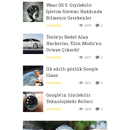
Wear OS 5: Giyilebilir
İşletim Sistemi Hakkında
Bilmeniz Gerekenler
WEARMAN
8509
0
Tesla’yı Hedef Alan
Hackerlar, ‘Elon Modu’nu
Ortaya Çıkardı!
WEARMAN
6977
0
İlk akıllı gözlük Google
Glass
WEARMAN
6851
0
Google’ın Giyilebilir
Teknolojideki Rolleri
WEARMAN
6894
0